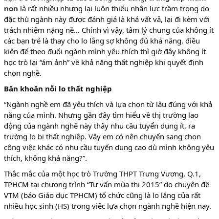
non
là rất nhiều nhưng lại luôn thiếu nhân lực trầm trọng do
đặc thù ngành này được đánh giá là khá vất vả, lại đi kèm với
trách nhiệm nặng nề… Chính vì vậy, tâm lý chung của không ít
các bạn trẻ là thay cho lo lắng sợ không đủ khả năng, điều
kiện để theo đuổi ngành mình yêu thích thì giờ đây không ít
học trò lại “ám ảnh” về khả năng thất nghiệp khi quyết định
chọn nghề.
Băn khoăn nỗi lo thất nghiệp
“Ngành nghề em đã yêu thích và lựa chọn từ lâu đúng với khả
năng của mình. Nhưng gần đây tìm hiểu về thị trường lao
động của ngành nghề này thấy nhu cầu tuyển dụng ít, ra
trường lo bị thất nghiệp. Vậy em có nên chuyển sang chọn
công việc khác có nhu cầu tuyển dung cao dù mình không yêu
thích, không khả năng?”.
Thắc mắc của một học trò Trường THPT Trưng Vương, Q.1,
TPHCM tại chương trình “Tư vấn mùa thi 2015” do chuyên đề
VTM (báo Giáo dục TPHCM) tổ chức cũng là lo lắng của rất
nhiều học sinh (HS) trong việc lựa chọn ngành nghề hiện nay.