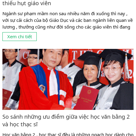
thiếu hụt giáo viên
Ngành sư phạm mầm non sau nhiều năm đi xuống thì nay ,
với sự cải cách của bộ Giáo Dục và các ban ngành liên quan về
lương , thưởng cũng như đời sống cho các giáo viên thì đang
có dấu hiệu phát triển mạnh trở lại . Tuy nhiên , tình trạng
Xem chi tiết
cung không đủ cầu ,...
So sánh những ưu điểm giữa việc học văn bằng 2
và học thạc sĩ
Học văn bằng 2 , học thạc sĩ đều là những ngạch học dành cho