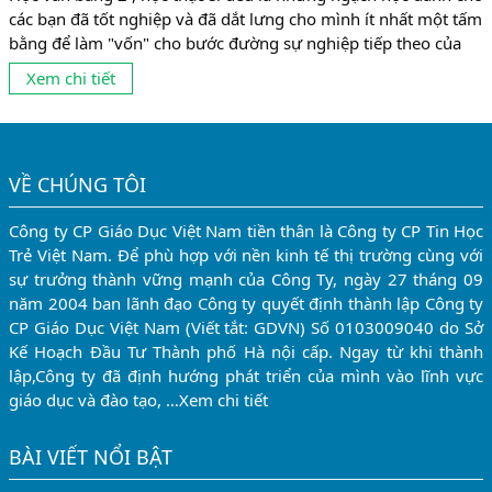
các bạn đã tốt nghiệp và đã dắt lưng cho mình ít nhất một tấm
bằng để làm "vốn" cho bước đường sự nghiệp tiếp theo của
mình . 2 ngạch học trên đều có những mặt mạnh và những ưu
Xem chi tiết
điểm riêng biệt ....
VỀ CHÚNG TÔI
Công ty CP Giáo Dục Việt Nam tiền thân là Công ty CP Tin Học
Trẻ Việt Nam. Để phù hợp với nền kinh tế thị trường cùng với
sự trưởng thành vững mạnh của Công Ty, ngày 27 tháng 09
năm 2004 ban lãnh đạo Công ty quyết định thành lập Công ty
CP Giáo Dục Việt Nam (Viết tắt: GDVN) Số 0103009040 do Sở
Kế Hoạch Đầu Tư Thành phố Hà nội cấp. Ngay từ khi thành
lập,Công ty đã định hướng phát triển của mình vào lĩnh vực
giáo dục và đào tạo, …
Xem chi tiết
BÀI VIẾT NỔI BẬT