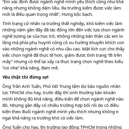
“Em xác định được ngành nghề mình yêu thích cũng như khả
năng nhưng không dám liều. Ra trường kiếm được việc làm
mới là điều quan trọng nhất”, Hưng bộc bạch.
Tình trạng cử nhân ra trường thất nghiệp, khó kiếm việc làm
những năm gần đây đã tác động lớn đến việc lựa chọn ngành
nghề tương lai của học trò. Không những bản thân các em lo
lắng mà phía phụ huynh cũng có xu hướng khuyến khích con
vào những ngành nghề có nhu cầu cao. Mặt tích cực cho thấy
việc chọn nghề đã thực tế hơn, giảm được tình trạng “đi trên
mây” nhưng có thể lại xảy ra thực trạng chọn nghề theo kiểu
“coi nhẹ” khả năng, đam mê.
Yêu thật thì đừng sợ!
Ông Trần Anh Tuấn, Phó GĐ Trung tâm dự báo nguồn nhân
lực TPHCM cho hay, trước đây thí sinh thường băn khoăn
mình không đủ khả năng, điều kiện để chọn ngành nghề nào
đó. Nhưng gần đây có nhiều trường hợp bối rối do có điều
kiện theo đuổi ngành nghề mình yêu thích nhưng không e
ngại khả năng ra trường khó có việc làm.
Ông Tuấn cho hay, thị trường lao động TPHCM trong những