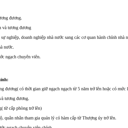
tương đương.
ên và tương đương
 sự nghiệp, doanh nghiệp nhà nước sang các cơ quan hành chính nhà 
hà nước.
ước ngạch chuyên viên.
ính:
g đương( có thời gian giữ ngạch ngạch từ 5 năm trở lên hoặc có mức lư
 và tương đương.
( từ cấp phòng trở lên)
 bộ, quân nhân tham gia quản lý có hàm cấp từ Thượng úy trở lên.
ước ngạch chuyên viên chính