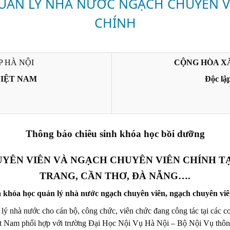
UẢN LÝ NHÀ NƯỚC NGẠCH CHUYÊN V
CHÍNH
P HÀ NỘI
CỘNG HÒA XÃ
VIỆT NAM
Độc lậ
Thông báo chiêu sinh khóa học bồi dưỡng
ÊN VIÊN VÀ NGẠCH CHUYÊN VIÊN CHÍNH TẠI
TRANG, CẦN THƠ, ĐÀ NẴNG….
 khóa học quản lý nhà nước ngạch chuyên viên, ngạch chuyên viê
lý nhà nước cho cán bộ, công chức, viên chức đang công tác tại các cơ
iệt Nam phối hợp với trường Đại Học Nội Vụ Hà Nội – Bộ Nội Vụ thôn