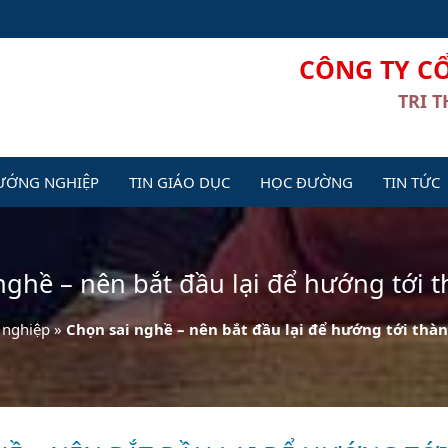
CÔNG TY C
TRI 
ƯỚNG NGHIỆP
TIN GIÁO DỤC
HỌC ĐƯỜNG
TIN TỨC
nghề – nên bắt đầu lại để hướng tới 
nghiệp
»
Chọn sai nghề – nên bắt đầu lại để hướng tới thà