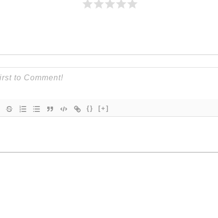
{}
[+]