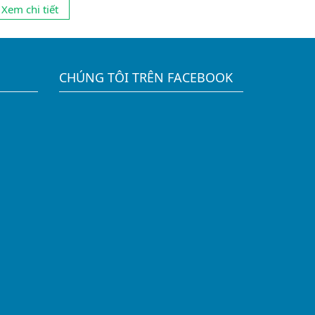
ước đường sự nghiệp tiếp theo của mình . 2 ngạch
Xem chi tiết
ọc trên đều có những mặt mạnh và những ưu
ểm riêng biệt ....
CHÚNG TÔI TRÊN FACEBOOK