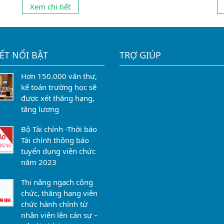
sống cho các giáo viên thì đang có dấu hiệu phát
b
Xem chi tiết
nh
triển mạnh trở lại . Tuy nhiên , tình trạng cung
h
không đủ cầu ,...
đi
IẾT NỔI BẬT
TRỢ GIÚP
Hơn 150.000 văn thư,
kế toán trường học sẽ
được xét thăng hạng,
tăng lương
Bộ Tài chính -Thời báo
Tài chính thông báo
tuyển dụng viên chức
năm 2023
Thi nâng ngạch công
chức, thăng hạng viên
chức hành chính từ
nhân viên lên cán sự –