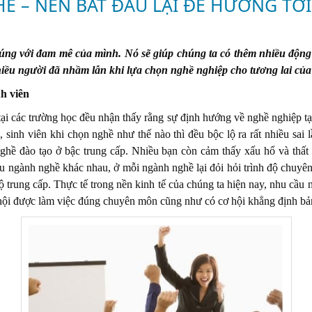
HỀ – NÊN BẮT ĐẦU LẠI ĐỂ HƯỚNG TỚ
úng với đam mê của mình. Nó sẽ giúp chúng ta có thêm nhiều động 
hiều người đã nhầm lẫn khi lựa chọn nghề nghiệp cho tương lai của
nh viên
tại các trường học đều nhận thấy rằng sự định hướng về nghề nghiệp tạ
, sinh viên khi chọn nghề như thế nào thì đều bộc lộ ra rất nhiều sai
nghề đào tạo ở bậc trung cấp. Nhiều bạn còn cảm thấy xấu hổ và thất
u ngành nghề khác nhau, ở mỗi ngành nghề lại đỏi hỏi trình độ chuyên
ộ trung cấp. Thực tế trong nền kinh tế của chúng ta hiện nay, nhu cầu 
 hội được làm việc đúng chuyên môn cũng như có cơ hội khẳng định bản