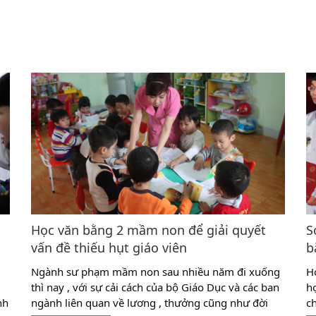
Học văn bằng 2 mầm non để giải quyết
S
vấn đề thiếu hụt giáo viên
b
Ngành sư phạm mầm non sau nhiều năm đi xuống
H
thì nay , với sự cải cách của bộ Giáo Dục và các ban
h
nh
ngành liên quan về lương , thưởng cũng như đời
c