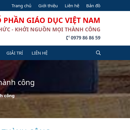
Trang chủ
Giới thiệu
Liên hệ
Bản đồ
Ổ PHẦN GIÁO DỤC VIỆT NAM
THỨC - KHỞI NGUỒN MỌI THÀNH CÔNG
0979 86 86 59
GIẢI TRÍ
LIÊN HỆ
thành công
nh công