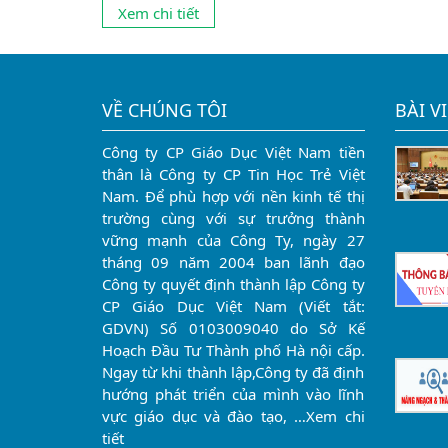
có thể học thẳng lên trung cấp mà không cần phải
Xem chi tiết
qua trung học phổ thông thì hệ trung cấp trở thà
lựa chọn...
VỀ CHÚNG TÔI
BÀI V
Công ty CP Giáo Dục Việt Nam tiền
thân là Công ty CP Tin Học Trẻ Việt
Nam. Để phù hợp với nền kinh tế thị
trường cùng với sự trưởng thành
vững mạnh của Công Ty, ngày 27
tháng 09 năm 2004 ban lãnh đạo
Công ty quyết định thành lập Công ty
CP Giáo Dục Việt Nam (Viết tắt:
GDVN) Số 0103009040 do Sở Kế
Hoạch Đầu Tư Thành phố Hà nội cấp.
Ngay từ khi thành lập,Công ty đã định
hướng phát triển của mình vào lĩnh
vực giáo dục và đào tạo, …
Xem chi
tiết