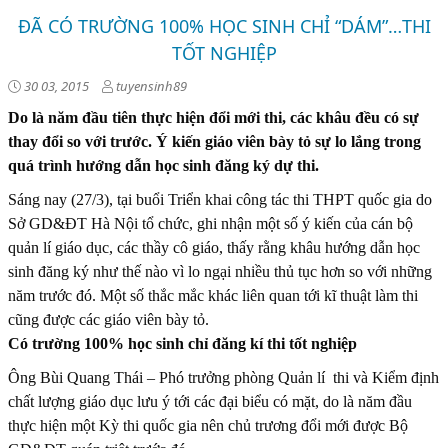
ĐÃ CÓ TRƯỜNG 100% HỌC SINH CHỈ “DÁM”…THI
TỐT NGHIỆP
30 03, 2015
tuyensinh89
Do là năm đầu tiên thực hiện đổi mới thi, các khâu đều có sự
thay đổi so với trước. Ý kiến giáo viên bày tỏ sự lo lắng trong
quá trình hướng dẫn học sinh đăng ký dự thi.
Sáng nay (27/3), tại buổi Triển khai công tác thi THPT quốc gia do
Sở GD&ĐT Hà Nội tổ chức, ghi nhận một số ý kiến của cán bộ
quản lí giáo dục, các thầy cô giáo, thấy rằng khâu hướng dẫn học
sinh đăng ký như thế nào vì lo ngại nhiều thủ tục hơn so với những
năm trước đó. Một số thắc mắc khác liên quan tới kĩ thuật làm thi
cũng được các giáo viên bày tỏ.
Có trường 100% học sinh chỉ đăng kí thi tốt nghiệp
Ông Bùi Quang Thái – Phó trưởng phòng Quản lí thi và Kiểm định
chất lượng giáo dục lưu ý tới các đại biểu có mặt, do là năm đầu
thực hiện một Kỳ thi quốc gia nên chủ trương đổi mới được Bộ