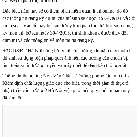
GD&ĐT quán triệt trước đó.
Đặc biệt, năm nay sẽ có thêm phần mềm quản lí thi online, do đó
các thông tin đăng ký dự thi của thí sinh sẽ được Bộ GD&ĐT và Sở
kiểm soát. Vấn đề này hết sức lưu ý khi quán triệt tới học sinh đăng
ký môn thi, bở sau ngày 30/4/2015, thí sinh không được thay đổi
cụm thi và các thông tin về môn thi đã đăng ký.
Sở GD&ĐT Hà Nội cũng lưu ý tới các trường, do năm nay quản lí
thí sinh sử dụng biện pháp quét ảnh nên các trường cần chuẩn bị,
tính toán ki từ đường truyền và máy quét để đảm bảo thông suốt.
Thông tin thêm, ông Ngô Văn Chất – Trưởng phòng Quản lí thi và
Kiểm định chất lượng giáo dục cho biết, trong thời gian đi thực tế
nhận thấy các trường ở Hà Nội việc phổ biến quy chế thi năm nay
đã làm tốt.