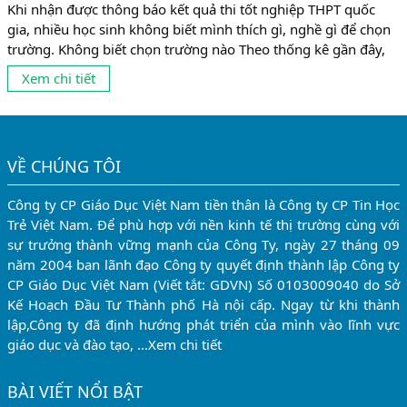
Khi nhận được thông báo kết quả thi tốt nghiệp THPT quốc
gia, nhiều học sinh không biết mình thích gì, nghề gì để chọn
trường. Không biết chọn trường nào Theo thống kê gần đây,
có tới 10% số sinh viên không theo được ngành mình đang
Xem chi tiết
học vì chọn nghề chưa phù hợp. Và có lẽ, con số này còn...
VỀ CHÚNG TÔI
Công ty CP Giáo Dục Việt Nam tiền thân là Công ty CP Tin Học
Trẻ Việt Nam. Để phù hợp với nền kinh tế thị trường cùng với
sự trưởng thành vững mạnh của Công Ty, ngày 27 tháng 09
năm 2004 ban lãnh đạo Công ty quyết định thành lập Công ty
CP Giáo Dục Việt Nam (Viết tắt: GDVN) Số 0103009040 do Sở
Kế Hoạch Đầu Tư Thành phố Hà nội cấp. Ngay từ khi thành
lập,Công ty đã định hướng phát triển của mình vào lĩnh vực
giáo dục và đào tạo, …
Xem chi tiết
BÀI VIẾT NỔI BẬT