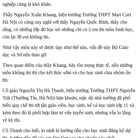
nghiệp cũng là khó khăn.
Thầy Nguyễn Xuân Khang, hiệu trưởng Trường THPT Mari Curi
Hà Nội có cùng suy nghĩ với thầy Nguyễn Quốc Bình, thầy cho
rằng, có những lớp 40 học trò những chỉ có 2 em thi môn Sinh học,
còn lại 38 em không thi.
Như vậy môn này sẽ được dạy như thế nào, vấn đề này Bộ Giáo
dục và Sở nên tháo gỡ.
Theo quan điểm của thầy Khang, hãy tôn trọng thực tế, nếu những
môn không thi thì cho kết thúc sớm và cho học sinh chia nhóm ôn
thi.
Cô giáo Nguyễn Thị Hà Thanh, hiệu trưởng Trường THPT Nguyễn
Trãi (Thường Tín, Hà Nội) băn khoăn, mặc dù nhà trường đã phổ
biến quy chế thi tới tận giáo viên, học sinh, kể cả học sinh lớp 11 và
kèm theo đó là phối hợp làm tư vấn tuyển sinh, nhưng vẫn lo lắng
về kỳ thi.
Cô Thanh cho biết, lo nhất là hướng dẫn cho học sinh đăng ký dự
thi, hướng dẫn để các em làm làm sao cho chuẩn xác nhất.