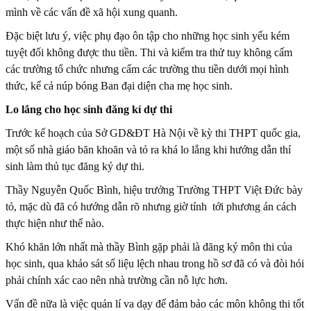
mình về các vấn đề xã hội xung quanh.
Đặc biệt lưu ý, việc phụ đạo ôn tập cho những học sinh yếu kém
tuyệt đối không được thu tiền. Thi và kiểm tra thử tuy không cấm
các trường tổ chức nhưng cấm các trường thu tiền dưới mọi hình
thức, kể cả núp bóng Ban đại diện cha mẹ học sinh.
Lo lắng cho học sinh đăng kí dự thi
Trước kế hoạch của Sở GD&ĐT Hà Nội về kỳ thi THPT quốc gia,
một số nhà giáo băn khoăn và tỏ ra khá lo lắng khi hướng dẫn thí
sinh làm thủ tục đăng ký dự thi.
Thầy Nguyễn Quốc Bình, hiệu trưởng Trường THPT Việt Đức bày
tỏ, mặc dù đã có hướng dẫn rõ nhưng giờ tính tới phương án cách
thực hiện như thế nào.
Khó khăn lớn nhất mà thầy Bình gặp phải là đăng ký môn thi của
học sinh, qua khảo sát số liệu lệch nhau trong hồ sơ đã có và đòi hỏi
phải chính xác cao nên nhà trường cần nỗ lực hơn.
Vấn đề nữa là việc quản lí va dạy để đảm bảo các môn không thi tốt