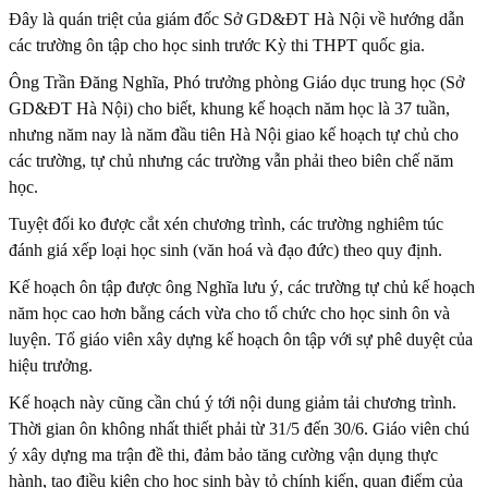
Đây là quán triệt của giám đốc Sở GD&ĐT Hà Nội về hướng dẫn
các trường ôn tập cho học sinh trước Kỳ thi THPT quốc gia.
Ông Trần Đăng Nghĩa, Phó trưởng phòng Giáo dục trung học (Sở
GD&ĐT Hà Nội) cho biết, khung kế hoạch năm học là 37 tuần,
nhưng năm nay là năm đầu tiên Hà Nội giao kế hoạch tự chủ cho
các trường, tự chủ nhưng các trường vẫn phải theo biên chế năm
học.
Tuyệt đối ko được cắt xén chương trình, các trường nghiêm túc
đánh giá xếp loại học sinh (văn hoá và đạo đức) theo quy định.
Kế hoạch ôn tập được ông Nghĩa lưu ý, các trường tự chủ kế hoạch
năm học cao hơn bằng cách vừa cho tổ chức cho học sinh ôn và
luyện. Tổ giáo viên xây dựng kế hoạch ôn tập với sự phê duyệt của
hiệu trưởng.
Kế hoạch này cũng cần chú ý tới nội dung giảm tải chương trình.
Thời gian ôn không nhất thiết phải từ 31/5 đến 30/6. Giáo viên chú
ý xây dựng ma trận đề thi, đảm bảo tăng cường vận dụng thực
hành, tạo điều kiện cho học sinh bày tỏ chính kiến, quan điểm của