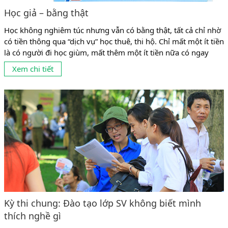
Học giả – bằng thật
Học không nghiêm túc nhưng vẫn có bằng thật, tất cả chỉ nhờ
có tiền thông qua “dịch vụ” học thuê, thi hộ. Chỉ mất một ít tiền
là có người đi học giùm, mất thêm một ít tiền nữa có ngay
người đi thi giùm. Chuyện học thuê, thi hộ (học giả, thi giả) đã
Xem chi tiết
hợp pháp hóa cho những...
Kỳ thi chung: Đào tạo lớp SV không biết mình
thích nghề gì