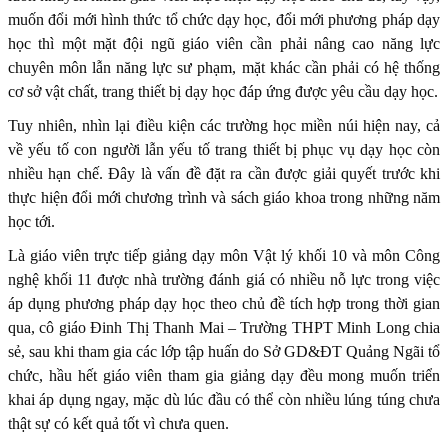
muốn đổi mới hình thức tổ chức dạy học, đổi mới phương pháp dạy
học thì một mặt đội ngũ giáo viên cần phải nâng cao năng lực
chuyên môn lẫn năng lực sư phạm, mặt khác cần phải có hệ thống
cơ sở vật chất, trang thiết bị dạy học đáp ứng được yêu cầu dạy học.
Tuy nhiên, nhìn lại điều kiện các trường học miền núi hiện nay, cả
về yếu tố con người lẫn yếu tố trang thiết bị phục vụ dạy học còn
nhiều hạn chế. Đây là vấn đề đặt ra cần được giải quyết trước khi
thực hiện đổi mới chương trình và sách giáo khoa trong những năm
học tới.
Là giáo viên trực tiếp giảng dạy môn Vật lý khối 10 và môn Công
nghệ khối 11 được nhà trường đánh giá có nhiều nỗ lực trong việc
áp dụng phương pháp dạy học theo chủ đề tích hợp trong thời gian
qua, cô giáo Đinh Thị Thanh Mai – Trường THPT Minh Long chia
sẻ, sau khi tham gia các lớp tập huấn do Sở GD&ĐT Quảng Ngãi tổ
chức, hầu hết giáo viên tham gia giảng dạy đều mong muốn triển
khai áp dụng ngay, mặc dù lúc đầu có thể còn nhiều lúng túng chưa
thật sự có kết quả tốt vì chưa quen.