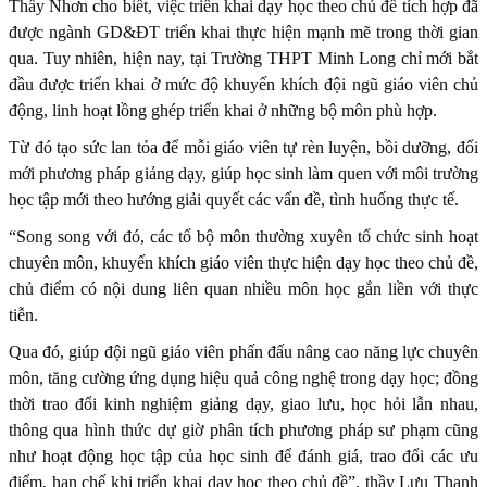
Thầy Nhơn cho biết, việc triển khai dạy học theo chủ đề tích hợp đã
được ngành GD&ĐT triển khai thực hiện mạnh mẽ trong thời gian
qua. Tuy nhiên, hiện nay, tại Trường THPT Minh Long chỉ mới bắt
đầu được triển khai ở mức độ khuyến khích đội ngũ giáo viên chủ
động, linh hoạt lồng ghép triển khai ở những bộ môn phù hợp.
Từ đó tạo sức lan tỏa để mỗi giáo viên tự rèn luyện, bồi dưỡng, đổi
mới phương pháp giảng dạy, giúp học sinh làm quen với môi trường
học tập mới theo hướng giải quyết các vấn đề, tình huống thực tế.
“Song song với đó, các tổ bộ môn thường xuyên tổ chức sinh hoạt
chuyên môn, khuyến khích giáo viên thực hiện dạy học theo chủ đề,
chủ điểm có nội dung liên quan nhiều môn học gắn liền với thực
tiễn.
Qua đó, giúp đội ngũ giáo viên phấn đấu nâng cao năng lực chuyên
môn, tăng cường ứng dụng hiệu quả công nghệ trong dạy học; đồng
thời trao đổi kinh nghiệm giảng dạy, giao lưu, học hỏi lẫn nhau,
thông qua hình thức dự giờ phân tích phương pháp sư phạm cũng
như hoạt động học tập của học sinh để đánh giá, trao đổi các ưu
điểm, hạn chế khi triển khai dạy học theo chủ đề”, thầy Lưu Thanh