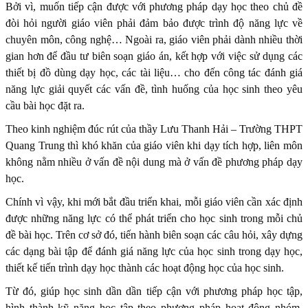
Bởi vì, muốn tiếp cận được với phương pháp dạy học theo chủ đề
đòi hỏi người giáo viên phải đảm bảo được trình độ năng lực về
chuyên môn, công nghệ… Ngoài ra, giáo viên phải dành nhiều thời
gian hơn để đầu tư biên soạn giáo án, kết hợp với việc sử dụng các
thiết bị đồ dùng dạy học, các tài liệu… cho đến công tác đánh giá
năng lực giải quyết các vấn đề, tình huống của học sinh theo yêu
cầu bài học đặt ra.
Theo kinh nghiệm đúc rút của thầy Lưu Thanh Hải – Trường THPT
Quang Trung thì khó khăn của giáo viên khi dạy tích hợp, liên môn
không nằm nhiều ở vấn đề nội dung mà ở vấn đề phương pháp dạy
học.
Chính vì vậy, khi mới bắt đầu triển khai, mỗi giáo viên cần xác định
được những năng lực có thể phát triển cho học sinh trong mỗi chủ
đề bài học. Trên cơ sở đó, tiến hành biên soạn các câu hỏi, xây dựng
các dạng bài tập để đánh giá năng lực của học sinh trong dạy học,
thiết kế tiến trình dạy học thành các hoạt động học của học sinh.
Từ đó, giúp học sinh dần dần tiếp cận với phương pháp học tập,
hình thành kỹ năng học tập theo phương pháp hoạt động nhóm,