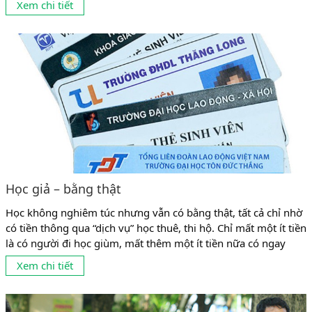
Xem chi tiết
trung cấp, cao đẳng đến...
Học giả – bằng thật
Học không nghiêm túc nhưng vẫn có bằng thật, tất cả chỉ nhờ
có tiền thông qua “dịch vụ” học thuê, thi hộ. Chỉ mất một ít tiền
là có người đi học giùm, mất thêm một ít tiền nữa có ngay
người đi thi giùm. Chuyện học thuê, thi hộ (học giả, thi giả) đã
Xem chi tiết
hợp pháp hóa cho những...