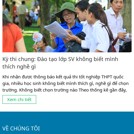
Kỳ thi chung: Đào tạo lớp SV không biết mình
thích nghề gì
Khi nhận được thông báo kết quả thi tốt nghiệp THPT quốc
gia, nhiều học sinh không biết mình thích gì, nghề gì để chọn
trường. Không biết chọn trường nào Theo thống kê gần đây,
có tới 10% số sinh viên không theo được ngành mình đang
Xem chi tiết
học vì chọn nghề chưa phù hợp. Và có lẽ, con số này còn...
VỀ CHÚNG TÔI