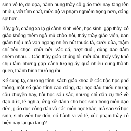
sinh vô lễ, đe dọa, hành hung thầy cô giáo thời nay tăng lên
nhiều, với tính chất, mức độ vi phạm nghiêm trọng hơn, đáng
sợ hơn.
Bây giờ, chẳng xa lạ gì cảnh sinh viên, học sinh gặp thầy, cô
giáo không thèm ngả mũ chào hỏi, thấy thầy giáo viên, ban
giám hiệu mà vẫn ngang nhiên hút thuốc lá, cười đùa, thậm
chí trêu chọc, chửi bới, vác đá, rượt đuổi, dùng dao đâm
chém nhau… Các thầy giáo chúng tôi mới đầu thấy vậy khó
chịu lắm nhưng gặp cảnh tượng ấy quá nhiều cũng thành
quen, thành bình thường rồi.
Kể cũng lạ, chương trình, sách giáo khoa ở các bậc học phổ
thông, một số giáo trình cao đẳng, đại học đâu thiếu những
câu chuyện hay, bài học sâu sắc, những chỉ dẫn cụ thể về
đạo đức, lễ nghĩa, ứng xử dành cho học sinh trong môn đạo
đức, giáo dục công dân và các môn học khác, mà sao số học
sinh, sinh viên hư đốn, có hành vi vô lễ, xúc phạm thầy cô
hiện nay lại gia tăng?