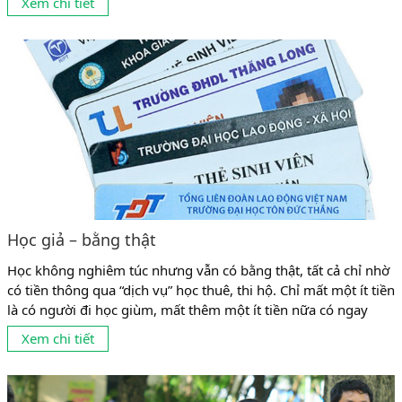
Xem chi tiết
trung cấp, cao đẳng đến...
Học giả – bằng thật
Học không nghiêm túc nhưng vẫn có bằng thật, tất cả chỉ nhờ
có tiền thông qua “dịch vụ” học thuê, thi hộ. Chỉ mất một ít tiền
là có người đi học giùm, mất thêm một ít tiền nữa có ngay
người đi thi giùm. Chuyện học thuê, thi hộ (học giả, thi giả) đã
Xem chi tiết
hợp pháp hóa cho những...