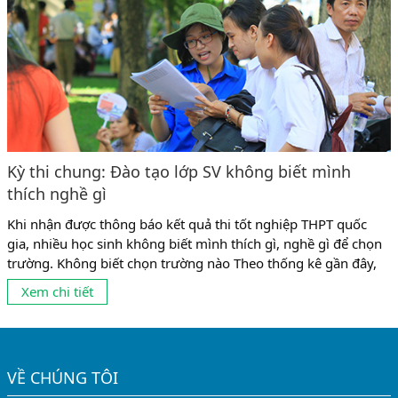
Kỳ thi chung: Đào tạo lớp SV không biết mình
thích nghề gì
Khi nhận được thông báo kết quả thi tốt nghiệp THPT quốc
gia, nhiều học sinh không biết mình thích gì, nghề gì để chọn
trường. Không biết chọn trường nào Theo thống kê gần đây,
có tới 10% số sinh viên không theo được ngành mình đang
Xem chi tiết
học vì chọn nghề chưa phù hợp. Và có lẽ, con số này còn...
VỀ CHÚNG TÔI