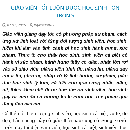
GIÁO VIÊN TỐT LUÔN ĐƯỢC HỌC SINH TÔN
TRỌNG
07 01, 2015
tuyensinh89
Giáo viên giảng dạy tốt, có phương pháp sư phạm, cách
ứng xử linh loạt với từng đối tượng sinh viên, học sinh,
hiếm khi lâm vào tình cảnh bị học sinh hành hung, xúc
phạm. Thực tế cho thấy học sinh, sinh viên cá biệt có
hành vi xúc phạm, hành hung thầy cô giáo, phần lớn rơi
vào số giáo viên, giảng viên trình độ, năng lực giảng dạy
chưa tốt, phương pháp xử lý tình huống sư phạm, giáo
dục học sinh lỳ lợm, cá biệt còn quá cứng nhắc, nặng
nề, thiếu kiềm chế được bực tức do sinh viên, học sinh
gây ra, nên đã có những lời lẽ chửi bới, xúc phạm quá
đáng đến các em.
Có thể nói, hiện tượng sinh viên, học sinh cá biệt, vô lễ, đe
dọa, hành hung thầy cô giáo, thời nào cũng có. Song, so với
trước đây thì diện sinh viên, học sinh cá biệt; sinh viên, học