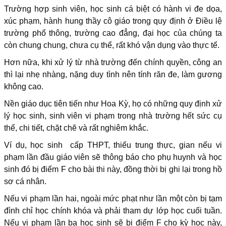
Trường hợp sinh viên, học sinh cá biệt có hành vi đe dọa,
xúc phạm, hành hung thầy cô giáo trong quy định ở Điều lệ
trường phổ thông, trường cao đẳng, đại học của chúng ta
còn chung chung, chưa cụ thể, rất khó vận dụng vào thực tế.
Hơn nữa, khi xử lý từ nhà trường đến chính quyền, công an
thì lại nhẹ nhàng, nặng duy tình nên tính răn đe, làm gương
không cao.
Nền giáo dục tiên tiến như Hoa Kỳ, họ có những quy định xử
lý học sinh, sinh viên vi phạm trong nhà trường hết sức cụ
thể, chi tiết, chặt chẽ và rất nghiêm khắc.
Ví dụ, học sinh cấp THPT, thiếu trung thực, gian nếu vi
phạm lần đầu giáo viên sẽ thông báo cho phụ huynh và học
sinh đó bị điểm F cho bài thi này, đồng thời bị ghi lại trong hồ
sơ cá nhân.
Nếu vi phạm lần hai, ngoài mức phạt như lần một còn bị tạm
đình chỉ học chính khóa và phải tham dự lớp học cuối tuần.
Nếu vi phạm lần ba học sinh sẽ bị điểm F cho kỳ học này,