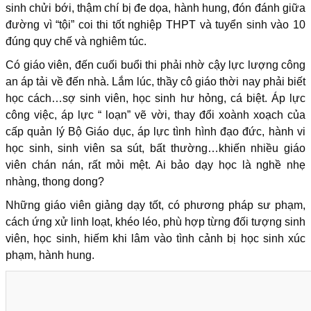
sinh chửi bới, thậm chí bị đe dọa, hành hung, đón đánh giữa
đường vì “tội” coi thi tốt nghiệp THPT và tuyển sinh vào 10
đúng quy chế và nghiêm túc.
Có giáo viên, đến cuối buổi thi phải nhờ cậy lực lượng công
an áp tải về đến nhà. Lắm lúc, thầy cô giáo thời nay phải biết
học cách…sợ sinh viên, học sinh hư hỏng, cá biệt. Áp lực
công việc, áp lực “ loạn” vẽ vời, thay đổi xoành xoạch của
cấp quản lý Bộ Giáo dục, áp lực tình hình đạo đức, hành vi
học sinh, sinh viên sa sút, bất thường…khiến nhiều giáo
viên chán nán, rất mỏi mệt. Ai bảo dạy học là nghề nhẹ
nhàng, thong dong?
Những giáo viên giảng dạy tốt, có phương pháp sư phạm,
cách ứng xử linh loạt, khéo léo, phù hợp từng đối tượng sinh
viên, học sinh, hiếm khi lâm vào tình cảnh bị học sinh xúc
phạm, hành hung.