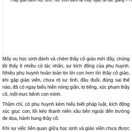
Thầy giáo đánh học sinh, học sinh đánh lại thầy ngay tại bục giảng
Mấy vụ học sinh đánh và chém thầy cô giáo mới đây, chúng
tôi thấy ít nhiều có tác nhân, sự kích động của phụ huynh.
Nhiều phụ huynh hoàn toàn tin lời con hơn lời thầy cô giáo,
khi gặp giáo viên, chưa rõ sự tình, đầu đuôi, đúng sai thế
nào, đã có ngay biểu hiện nóng giận, to tiếng, xúc phạm thầy
cô, một mực bênh con mình.
Thậm chí, có phụ huynh kém hiểu biết pháp luật, kích động
xúc giục con, lôi kéo thanh niên xấu bên ngoài đến trường
đe dọa, hành hung thầy cô.
Khi sự việc liên quan giữa học sinh và giáo viên chưa được