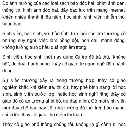
Do ảnh hưởng của các loại sách báo độc hại, phim ảnh đen,
thông tin, hình ảnh độc hại, đầy bạo lực trên mạng internet,
khiến nhiều thanh thiếu niên, học sinh, sinh viên nhiễm thói
hung bạo.
Sinh viên, học sinh, với bản tính, lứa tuổi các em thường có
những suy nghĩ ,việc làm bồng bột, non dại, manh động,
không lường trước hậu quả nghiêm trọng.
Sinh viên, học sinh thời nay dùng đủ trò để trả thù, “khủng
bố”, đe dọa, hành hung thầy cô giáo, từ ngôn ngữ đến hành
động.
Sự việc thường xảy ra trong trường hợp, thầy cô giáo
nghiêm khắc khi kiểm tra, thi cử, hay phê bình nặng lời học
sinh, sinh viên trước lớp, hoặc học sinh nghĩ rằng thầy cô
giáo đó có ấn tượng ghét bỏ, trù dập mình. Có một sinh viên
mới đây chê bai thầy cô, nhà trường đủ thứ trên báo mạng,
chỉ vì tức thầy cô giáo cho điểm thi thấp.
Thầy cô giáo phổ thông chúng tôi, không lạ gì cảnh bị học