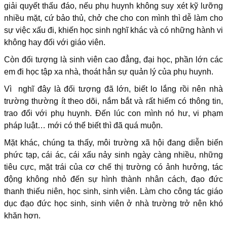
giải quyết thấu đáo, nếu phụ huynh không suy xét kỹ lưỡng
nhiều mặt, cứ bảo thủ, chở che cho con mình thì dễ làm cho
sự việc xấu đi, khiến học sinh nghĩ khác và có những hành vi
không hay đối với giáo viên.
Còn đối tượng là sinh viên cao đẳng, đại học, phần lớn các
em đi học tập xa nhà, thoát hẳn sự quản lý của phụ huynh.
Vì nghĩ đây là đối tượng đã lớn, biết lo lắng rồi nên nhà
trường thường ít theo dõi, nắm bắt và rất hiếm có thông tin,
trao đổi với phụ huynh. Đến lúc con mình nó hư, vi phạm
pháp luật… mới có thể biết thì đã quá muộn.
Mặt khác, chúng ta thấy, môi trường xã hội đang diễn biến
phức tạp, cái ác, cái xấu nảy sinh ngày càng nhiều, những
tiêu cực, mặt trái của cơ chế thị trường có ảnh hưởng, tác
động không nhỏ đến sự hình thành nhân cách, đạo đức
thanh thiếu niên, học sinh, sinh viên. Làm cho công tác giáo
dục đạo đức học sinh, sinh viên ở nhà trường trở nên khó
khăn hơn.