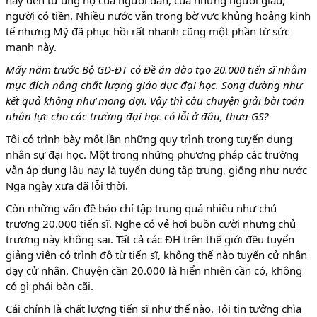
nay đến từ ủng hộ của người dân, của những người giàu,
người có tiền. Nhiều nước vẫn trong bờ vực khủng hoảng kinh
tế nhưng Mỹ đã phục hồi rất nhanh cũng một phần từ sức
mạnh này.
Mấy năm trước Bộ GD-ĐT có Đề án đào tạo 20.000 tiến sĩ nhằm
mục đích nâng chất lượng giáo dục đại học. Song dường như
kết quả không như mong đợi. Vậy thì câu chuyện giải bài toán
nhân lực cho các trường đại học có lỗi ở đâu, thưa GS?
Tôi có trình bày một lần những quy trình trong tuyển dụng
nhân sự đại học. Một trong những phương pháp các trường
vẫn áp dụng lâu nay là tuyển dụng tập trung, giống như nước
Nga ngày xưa đã lỗi thời.
Còn những vấn đề báo chí tập trung quá nhiều như chủ
trương 20.000 tiến sĩ. Nghe có vẻ hơi buồn cười nhưng chủ
trương này không sai. Tất cả các ĐH trên thế giới đều tuyển
giảng viên có trình độ từ tiến sĩ, không thể nào tuyển cử nhân
dạy cử nhân. Chuyện cần 20.000 là hiển nhiên cần có, không
có gì phải bàn cãi.
Cái chính là chất lượng tiến sĩ như thế nào. Tôi tin tưởng chìa