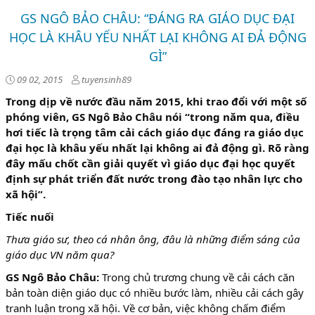
GS NGÔ BẢO CHÂU: “ĐÁNG RA GIÁO DỤC ĐẠI
HỌC LÀ KHÂU YẾU NHẤT LẠI KHÔNG AI ĐẢ ĐỘNG
GÌ”
09 02, 2015
tuyensinh89
Trong dịp về nước đầu năm 2015, khi trao đổi với một số
phóng viên, GS Ngô Bảo Châu nói “trong năm qua, điều
hơi tiếc là trọng tâm cải cách giáo dục đáng ra giáo dục
đại học là khâu yếu nhất lại không ai đả động gì. Rõ ràng
đây mấu chốt cần giải quyết vì giáo dục đại học quyết
định sự phát triển đất nước trong đào tạo nhân lực cho
xã hội”.
Tiếc nuối
Thưa giáo sư, theo cá nhân ông, đâu là những điểm sáng của
giáo dục VN năm qua?
GS Ngô Bảo Châu:
Trong chủ trương chung về cải cách căn
bản toàn diện giáo dục có nhiều bước làm, nhiều cải cách gây
tranh luận trong xã hội. Về cơ bản, việc không chấm điểm