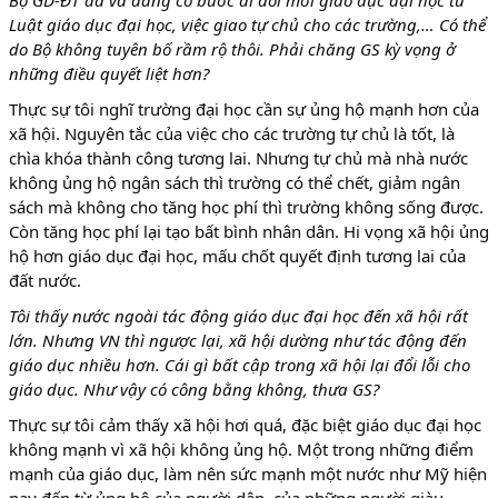
Bộ GD-ĐT đã và đang có bước đi đổi mới giáo dục đại học từ
Luật giáo dục đại học, việc giao tự chủ cho các trường,… Có thể
do Bộ không tuyên bố rầm rộ thôi. Phải chăng GS kỳ vọng ở
những điều quyết liệt hơn?
Thực sự tôi nghĩ trường đại học cần sự ủng hộ mạnh hơn của
xã hội. Nguyên tắc của việc cho các trường tự chủ là tốt, là
chìa khóa thành công tương lai. Nhưng tự chủ mà nhà nước
không ủng hộ ngân sách thì trường có thể chết, giảm ngân
sách mà không cho tăng học phí thì trường không sống được.
Còn tăng học phí lại tạo bất bình nhân dân. Hi vọng xã hội ủng
hộ hơn giáo dục đại học, mấu chốt quyết định tương lai của
đất nước.
Tôi thấy nước ngoài tác động giáo dục đại học đến xã hội rất
lớn. Nhưng VN thì ngược lại, xã hội dường như tác động đến
giáo dục nhiều hơn. Cái gì bất cập trong xã hội lại đổi lỗi cho
giáo dục. Như vậy có công bằng không, thưa GS?
Thực sự tôi cảm thấy xã hội hơi quá, đặc biệt giáo dục đại học
không mạnh vì xã hội không ủng hộ. Một trong những điểm
mạnh của giáo dục, làm nên sức mạnh một nước như Mỹ hiện