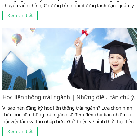
chuyên viên chính, Chương trình bồi dưỡng lãnh đạo, quản lý
cấp phòng. Căn cứ chương trình Bộ Nội vụ đã ban hành thì Tài
Xem chi tiết
liệu theo Nghị định 89/2021 mới của Chính Phủ, sẽ được áp
dụng từ tháng 1/7/2022. 1....
Học liên thông trái ngành | Những điều cần chú ý.
Vì sao nên đăng ký học liên thông trái ngành? Lựa chọn hình
thức học liên thông trái ngành sẽ đem đến cho bạn nhiều cơ
hội việc làm và thu nhập hơn. Giới thiệu về hình thức học liên
thông trái ngành Trước đây, thông thường mọi người có
Xem chi tiết
những suy nghĩ theo lối mòn là học ngành gì ở cao đẳng,...