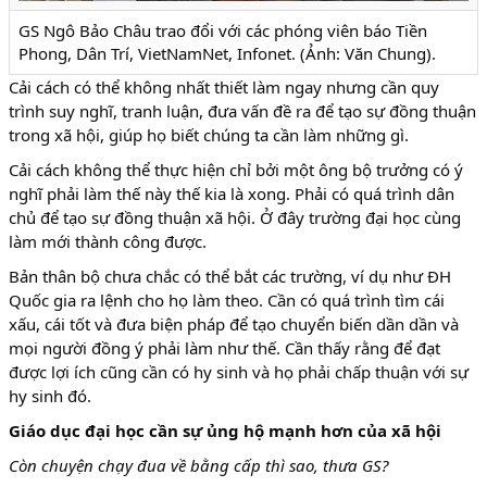
GS Ngô Bảo Châu trao đổi với các phóng viên báo Tiền
Phong, Dân Trí, VietNamNet, Infonet. (Ảnh: Văn Chung).
Cải cách có thể không nhất thiết làm ngay nhưng cần quy
trình suy nghĩ, tranh luận, đưa vấn đề ra để tạo sự đồng thuận
trong xã hội, giúp họ biết chúng ta cần làm những gì.
Cải cách không thể thực hiện chỉ bởi một ông bộ trưởng có ý
nghĩ phải làm thế này thế kia là xong. Phải có quá trình dân
chủ để tạo sự đồng thuận xã hội. Ở đây trường đại học cùng
làm mới thành công được.
Bản thân bộ chưa chắc có thể bắt các trường, ví dụ như ĐH
Quốc gia ra lệnh cho họ làm theo. Cần có quá trình tìm cái
xấu, cái tốt và đưa biện pháp để tạo chuyển biến dần dần và
mọi người đồng ý phải làm như thế. Cần thấy rằng để đạt
được lợi ích cũng cần có hy sinh và họ phải chấp thuận với sự
hy sinh đó.
Giáo dục đại học cần sự ủng hộ mạnh hơn của xã hội
Còn chuyện chạy đua về bằng cấp thì sao, thưa GS?