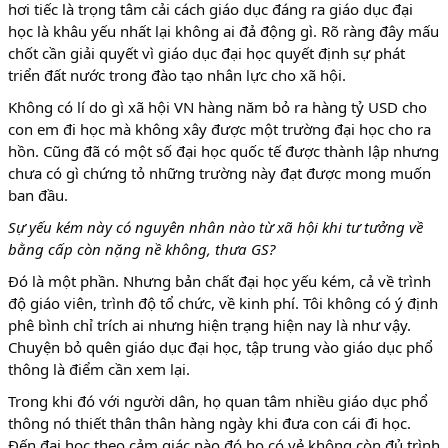
hơi tiếc là trọng tâm cải cách giáo dục đáng ra giáo dục đại
học là khâu yếu nhất lại không ai đả động gì. Rõ ràng đây mấu
chốt cần giải quyết vì giáo dục đại học quyết định sự phát
triển đất nước trong đào tạo nhân lực cho xã hội.
Không có lí do gì xã hội VN hàng năm bỏ ra hàng tỷ USD cho
con em đi học mà không xây được một trường đại học cho ra
hồn. Cũng đã có một số đại học quốc tế được thành lập nhưng
chưa có gì chứng tỏ những trường này đạt được mong muốn
ban đầu.
Sự yếu kém này có nguyên nhân nào từ xã hội khi tư tưởng về
bằng cấp còn nặng nề không, thưa GS?
Đó là một phần. Nhưng bản chất đại học yếu kém, cả về trình
độ giáo viên, trình độ tổ chức, về kinh phí. Tôi không có ý định
phê bình chỉ trích ai nhưng hiện trạng hiện nay là như vậy.
Chuyện bỏ quên giáo dục đại học, tập trung vào giáo dục phổ
thông là điểm cần xem lại.
Trong khi đó với người dân, họ quan tâm nhiều giáo dục phổ
thông nó thiết thân thân hàng ngày khi đưa con cái đi học.
Đến đại học theo cảm giác nào đó họ có vẻ không còn đủ trình