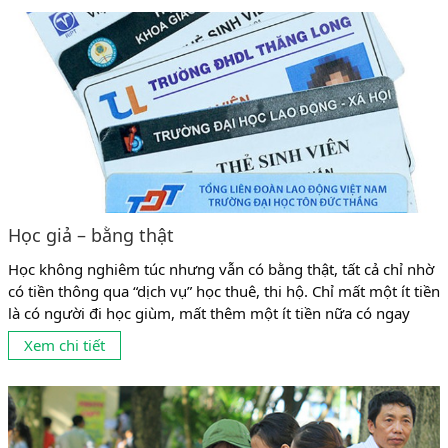
Học giả – bằng thật
Học không nghiêm túc nhưng vẫn có bằng thật, tất cả chỉ nhờ
có tiền thông qua “dịch vụ” học thuê, thi hộ. Chỉ mất một ít tiền
là có người đi học giùm, mất thêm một ít tiền nữa có ngay
người đi thi giùm. Chuyện học thuê, thi hộ (học giả, thi giả) đã
Xem chi tiết
hợp pháp hóa cho những...