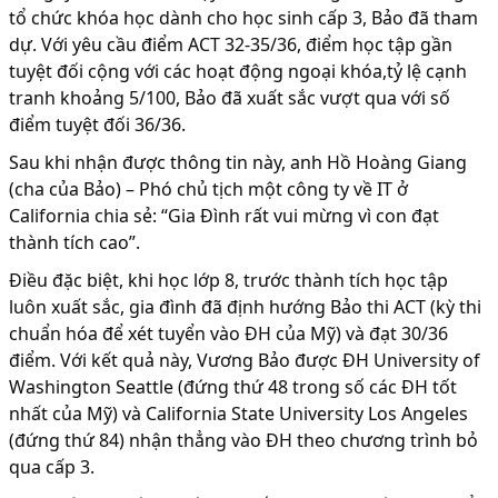
tổ chức khóa học dành cho học sinh cấp 3, Bảo đã tham
dự. Với yêu cầu điểm ACT 32-35/36, điểm học tập gần
tuyệt đối cộng với các hoạt động ngoại khóa,tỷ lệ cạnh
tranh khoảng 5/100, Bảo đã xuất sắc vượt qua với số
điểm tuyệt đối 36/36.
Sau khi nhận được thông tin này, anh Hồ Hoàng Giang
(cha của Bảo) – Phó chủ tịch một công ty về IT ở
California chia sẻ: “Gia Đình rất vui mừng vì con đạt
thành tích cao”.
Điều đặc biệt, khi học lớp 8, trước thành tích học tập
luôn xuất sắc, gia đình đã định hướng Bảo thi ACT (kỳ thi
chuẩn hóa để xét tuyển vào ĐH của Mỹ) và đạt 30/36
điểm. Với kết quả này, Vương Bảo được ĐH University of
Washington Seattle (đứng thứ 48 trong số các ĐH tốt
nhất của Mỹ) và California State University Los Angeles
(đứng thứ 84) nhận thẳng vào ĐH theo chương trình bỏ
qua cấp 3.