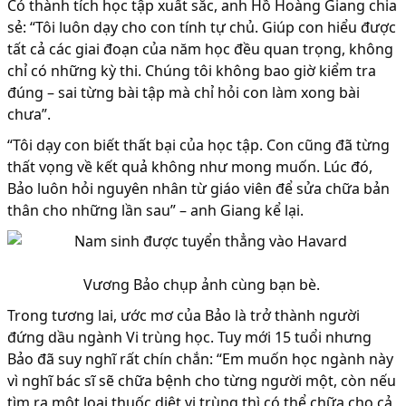
Có thành tích học tập xuất sắc, anh Hồ Hoàng Giang chia
sẻ: “Tôi luôn dạy cho con tính tự chủ. Giúp con hiểu được
tất cả các giai đoạn của năm học đều quan trọng, không
chỉ có những kỳ thi. Chúng tôi không bao giờ kiểm tra
đúng – sai từng bài tập mà chỉ hỏi con làm xong bài
chưa”.
“Tôi dạy con biết thất bại của học tập. Con cũng đã từng
thất vọng về kết quả không như mong muốn. Lúc đó,
Bảo luôn hỏi nguyên nhân từ giáo viên để sửa chữa bản
thân cho những lần sau” – anh Giang kể lại.
Vương Bảo chụp ảnh cùng bạn bè.
Trong tương lai, ước mơ của Bảo là trở thành người
đứng dầu ngành Vi trùng học. Tuy mới 15 tuổi nhưng
Bảo đã suy nghĩ rất chín chắn: “Em muốn học ngành này
vì nghĩ bác sĩ sẽ chữa bệnh cho từng người một, còn nếu
tìm ra một loại thuốc diệt vi trùng thì có thể chữa cho cả