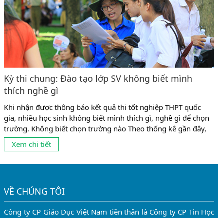
Kỳ thi chung: Đào tạo lớp SV không biết mình
thích nghề gì
Khi nhận được thông báo kết quả thi tốt nghiệp THPT quốc
gia, nhiều học sinh không biết mình thích gì, nghề gì để chọn
trường. Không biết chọn trường nào Theo thống kê gần đây,
có tới 10% số sinh viên không theo được ngành mình đang
Xem chi tiết
học vì chọn nghề chưa phù hợp. Và có lẽ, con số này còn...
VỀ CHÚNG TÔI
Công ty CP Giáo Dục Việt Nam tiền thân là Công ty CP Tin Học