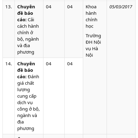
13.
Chuyên
04
04
Khoa
05/03/2017
đề báo
hành
cáo:
Cải
chính
cách hành
học
chính ở
Trường
bộ, ngành
ĐH Nội
và địa
vụ Hà
phương
Nội
14.
Chuyên
04
04
đề báo
cáo:
Đánh
giá chất
lượng
cung cấp
dịch vụ
công ở bộ,
ngành và
địa
phương