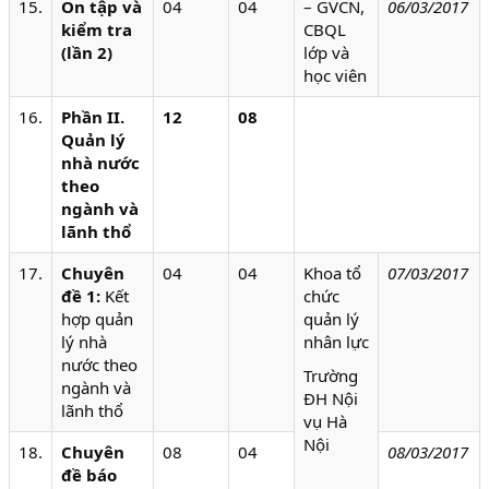
15.
Ôn tập và
04
04
– GVCN,
06/03/2017
kiểm tra
CBQL
(lần 2)
lớp và
học viên
16.
Phần II.
12
08
Quản lý
nhà nước
theo
ngành và
lãnh thổ
17.
Chuyên
04
04
Khoa tổ
07/03/2017
đề 1:
Kết
chức
hợp quản
quản lý
lý nhà
nhân lực
nước theo
Trường
ngành và
ĐH Nội
lãnh thổ
vụ Hà
Nội
18.
Chuyên
08
04
08/03/2017
đề báo