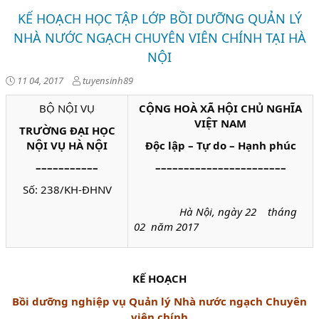
KẾ HOẠCH HỌC TẬP LỚP BỒI DƯỠNG QUẢN LÝ
NHÀ NƯỚC NGẠCH CHUYÊN VIÊN CHÍNH TẠI HÀ
NỘI
11 04, 2017
tuyensinh89
BỘ NỘI VỤ
CỘNG HOÀ XÃ HỘI CHỦ NGHĨA
VIỆT NAM
TRƯỜNG ĐẠI HỌC
NỘI VỤ HÀ NỘI
Độc lập – Tự do – Hạnh phúc
–––––––––––
–––––––––––––––––––––––
Số: 238/KH-ĐHNV
Hà Nội, ngày 22 tháng
02 năm 2017
KẾ HOẠCH
Bồi dưỡng nghiệp vụ Quản lý Nhà nước ngạch Chuyên
viên chính