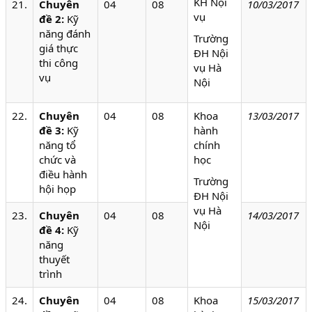
KH Nội
21.
Chuyên
04
08
10/03/2017
vụ
đề 2:
Kỹ
năng đánh
Trường
giá thực
ĐH Nội
thi công
vụ Hà
vụ
Nội
22.
Chuyên
04
08
Khoa
13/0
3/2017
đề 3:
Kỹ
hành
năng tổ
chính
chức và
học
điều hành
Trường
hội họp
ĐH Nội
vụ Hà
23.
Chuyên
04
08
14/0
3/2017
Nội
đề 4:
Kỹ
năng
thuyết
trình
24.
Chuyên
04
08
Khoa
15/03/2017