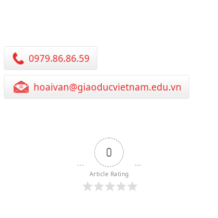
0979.86.86.59
hoaivan@giaoducvietnam.edu.vn
0
Article Rating