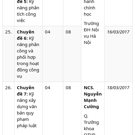
đề 5:
Kỹ
hành
năng phân
chính
tích công
học
việc
Trường
ĐH Nội
25.
Chuyên
04
08
1
6
/0
3
/2017
vụ Hà
đề 6:
Kỹ
Nội
năng phân
công và
phối hợp
trong hoạt
động công
vụ
26.
Chuyên
04
08
NCS.
18/0
3/2017
đề 7:
Kỹ
Nguyễn
năng xây
Mạnh
dựng văn
Cường
bản quy
Q.
phạm
Trưởng
pháp luật
khoa
QTVP