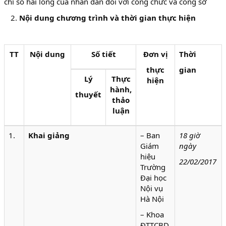
chỉ số hài lòng của nhân dân đối với công chức và công sở
Nội dung chương trình và thời gian thực hiện
TT
Nội dung
Số tiết
Đơn vị
Thời
thực
gian
Lý
Thực
hiện
hành,
thuyết
thảo
luận
1.
Khai giảng
– Ban
18 giờ
Giám
ngày
hiệu
22/02/2017
Trường
Đại học
Nội vụ
Hà Nội
– Khoa
ĐTTCBD