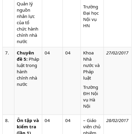
Quản lý
Trường
nguồn
Đại học
nhân lực
Nội vụ
của tổ
HN
chức hành
chính nhà
nước
7.
Chuyên
04
04
Khoa
27/02/2017
đề 5:
Pháp
Nhà
luật trong
nước và
hành
Pháp
chính nhà
luật
nước
Trường
ĐH Nội
vụ Hà
Nội
8.
Ôn tập và
04
04
– Giáo
28/02/2017
kiểm tra
viên chủ
(lần 1)
nhiệm