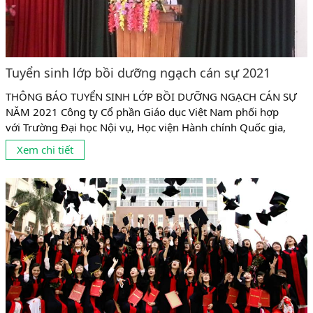
Tuyển sinh lớp bồi dưỡng ngạch cán sự 2021
THÔNG BÁO TUYỂN SINH LỚP BỒI DƯỠNG NGẠCH CÁN SỰ
NĂM 2021 Công ty Cổ phần Giáo dục Việt Nam phối hợp
với Trường Đại học Nội vụ, Học viện Hành chính Quốc gia,
Trường cán bộ quản lý văn hóa thể thao và du lịch tổ chức
Xem chi tiết
chiêu sinh Lớp Bồi dưỡng ngạch cán sự như sau: 1. Đối tượng
học lớp...