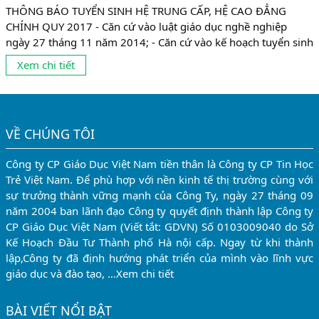
THÔNG BÁO TUYỂN SINH HỆ TRUNG CẤP, HỆ CAO ĐẲNG
CHÍNH QUY 2017 - Căn cứ vào luật giáo dục nghề nghiệp
ngày 27 tháng 11 năm 2014; - Căn cứ vào kế hoạch tuyển sinh
năm học 2017-2018. Trường Cao đẳng nghề Văn Lang Hà Nội
Xem chi tiết
thông báo tuyển sinh năm 2017-2018 như sau: HỆ CAO ĐẲNG
CHÍNH QUY -...
VỀ CHÚNG TÔI
Công ty CP Giáo Dục Việt Nam tiền thân là Công ty CP Tin Học
Trẻ Việt Nam. Để phù hợp với nền kinh tế thị trường cùng với
sự trưởng thành vững mạnh của Công Ty, ngày 27 tháng 09
năm 2004 ban lãnh đạo Công ty quyết định thành lập Công ty
CP Giáo Dục Việt Nam (Viết tắt: GDVN) Số 0103009040 do Sở
Kế Hoạch Đầu Tư Thành phố Hà nội cấp. Ngay từ khi thành
lập,Công ty đã định hướng phát triển của mình vào lĩnh vực
giáo dục và đào tạo, …
Xem chi tiết
BÀI VIẾT NỔI BẬT