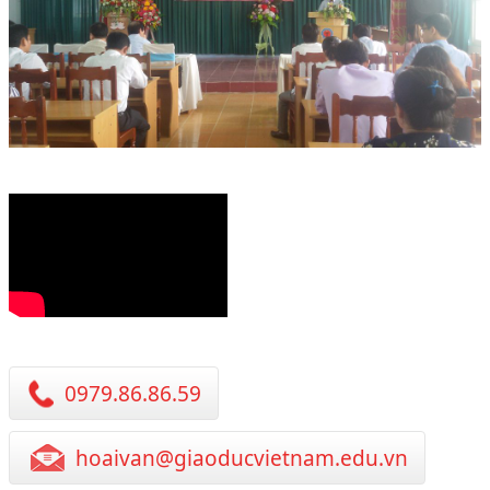
0979.86.86.59
hoaivan@giaoducvietnam.edu.vn