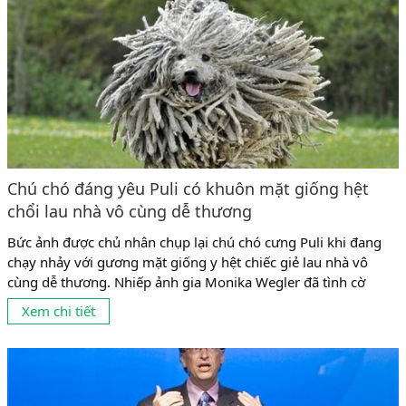
tin khi tuổi đời còn khá...
Chú chó đáng yêu Puli có khuôn mặt giống hệt
chổi lau nhà vô cùng dễ thương
Bức ảnh được chủ nhân chụp lại chú chó cưng Puli khi đang
chạy nhảy với gương mặt giống y hệt chiếc giẻ lau nhà vô
cùng dễ thương. Nhiếp ảnh gia Monika Wegler đã tình cờ
chụp được bức ảnh chú chó cưng Puli của mình đang chạy
Xem chi tiết
nhảy vui đùa với gương mặt hớn hở và bộ lông xù...