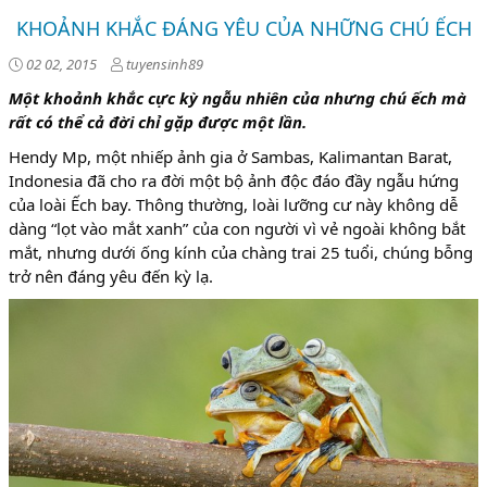
KHOẢNH KHẮC ĐÁNG YÊU CỦA NHỮNG CHÚ ẾCH
02 02, 2015
tuyensinh89
Một khoảnh khắc cực kỳ ngẫu nhiên của nhưng chú ếch mà
rất có thể cả đời chỉ gặp được một lần.
Hendy Mp, một nhiếp ảnh gia ở Sambas, Kalimantan Barat,
Indonesia đã cho ra đời một bộ ảnh độc đáo đầy ngẫu hứng
của loài Ếch bay. Thông thường, loài lưỡng cư này không dễ
dàng “lọt vào mắt xanh” của con người vì vẻ ngoài không bắt
mắt, nhưng dưới ống kính của chàng trai 25 tuổi, chúng bỗng
trở nên đáng yêu đến kỳ lạ.