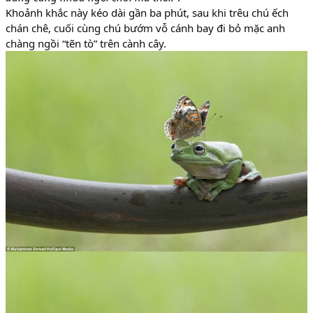
Khoảnh khắc này kéo dài gần ba phút, sau khi trêu chú ếch
chán chê, cuối cùng chú bướm vỗ cánh bay đi bỏ mặc anh
chàng ngồi “tẽn tò” trên cành cây.