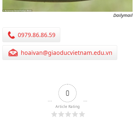
Dailymail
0979.86.86.59
hoaivan@giaoducvietnam.edu.vn
0
Article Rating