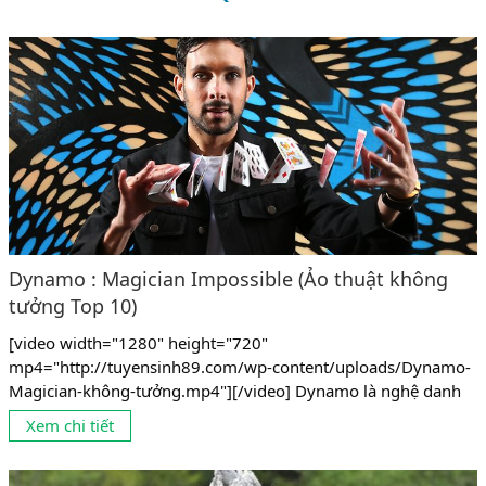
Dynamo : Magician Impossible (Ảo thuật không
tưởng Top 10)
[video width="1280" height="720"
mp4="http://tuyensinh89.com/wp-content/uploads/Dynamo-
Magician-không-tưởng.mp4"][/video] Dynamo là nghệ danh
của Steven Frayne sinh ngày 17 tháng 12 năm 1982 tại
Xem chi tiết
Bradford, một ảo thuật gia trẻ người Anh, được công chúng
biết đến với những màn ảo thuật mạo hiểm, phong cách biểu
diễn hiện đại và những kĩ năng đa dạng, thuần thục đến khó