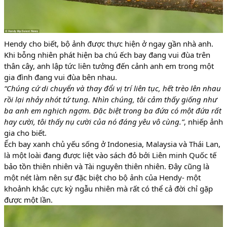
Hendy cho biết, bộ ảnh được thực hiện ở ngay gần nhà anh.
Khi bỗng nhiên phát hiện ba chú ếch bay đang vui đùa trên
thân cây, anh lập tức liên tưởng đến cảnh anh em trong một
gia đình đang vui đùa bên nhau.
“Chúng cứ di chuyển và thay đổi vị trí liên tục, hết trèo lên nhau
rồi lại nhảy nhót tứ tung. Nhìn chúng, tôi cảm thấy giống như
ba anh em nghịch ngợm. Đặc biệt trong ba đứa có một đứa rất
hay cười, tôi thấy nụ cười của nó đáng yêu vô cùng.”
, nhiếp ảnh
gia cho biết.
Ếch bay xanh chủ yếu sống ở Indonesia, Malaysia và Thái Lan,
là một loài đang được liệt vào sách đỏ bởi Liên minh Quốc tế
bảo tồn thiên nhiên và Tài nguyên thiên nhiên. Đây cũng là
một nét làm nên sự đặc biệt cho bộ ảnh của Hendy- một
khoảnh khắc cực kỳ ngẫu nhiên mà rất có thể cả đời chỉ gặp
được một lần.