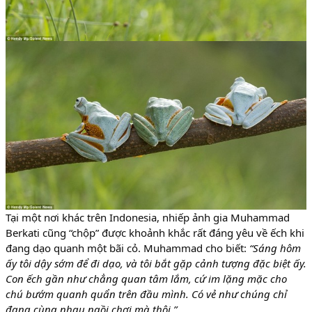
Tại một nơi khác trên Indonesia, nhiếp ảnh gia Muhammad
Berkati cũng “chộp” được khoảnh khắc rất đáng yêu về ếch khi
đang dạo quanh một bãi cỏ. Muhammad cho biết:
“Sáng hôm
ấy tôi dậy sớm để đi dạo, và tôi bắt gặp cảnh tượng đặc biệt ấy.
Con ếch gần như chẳng quan tâm lắm, cứ im lặng mặc cho
chú bướm quanh quẩn trên đầu mình. Có vẻ như chúng chỉ
đang cùng nhau ngồi chơi mà thôi.”
.