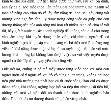
kinh tế cho gia đình. Cứ tiến từng bước như vậy, sau khi ổn định,
anh ấy đã đi học một khóa
liên thông đại học thương mại
ngành kế
toán để nâng cao trình độ và lấy tấm bằng đại học, sau này cùng với
những kinh nghiệm tích lũy được trong công việc đã giúp cho con
đường thăng tiến của anh rộng mở hơn rất nhiều. Anh có chia sẻ với
tôi, bây giờ ở nước ta các doanh nghiệp đã không còn quá chú trọng
vào tấm bằng khi tuyển dụng nhân viên, chỉ những người đã có
kinh nghiệm (có bằng cấp cao thì càng có lợi thế) mới là những ứng
viên có khả năng được nhận vì họ rất sợ tuyển một cử nhân với mức
lương khá nhưng lại không làm được việc, so với việc tuyển được
người có thể đáp ứng ngay yêu cầu công việc.
Đúc kết lại, chúng ta có thể thấy được rằng việc học với mỗi con
người luôn có ý nghĩa và vai trò vô cùng quan trọng, không chỉ học
trên ghế nhà trường mà phải học cả từ cuộc sống. Bạn chỉ có được
thành công khi không ngừng học hỏi và tiếp thu những cái tiến bộ,
những cái mới và biến đổi nó thành kiến thức, kinh nghiệm bản
thân. Đó mới là con đường thành công bền vững nhất.