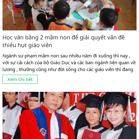
Học văn bằng 2 mầm non để giải quyết vấn đề
thiếu hụt giáo viên
Ngành sư phạm mầm non sau nhiều năm đi xuống thì nay ,
với sự cải cách của bộ Giáo Dục và các ban ngành liên quan về
lương , thưởng cũng như đời sống cho các giáo viên thì đang
có dấu hiệu phát triển mạnh trở lại . Tuy nhiên , tình trạng
Xem chi tiết
cung không đủ cầu ,...