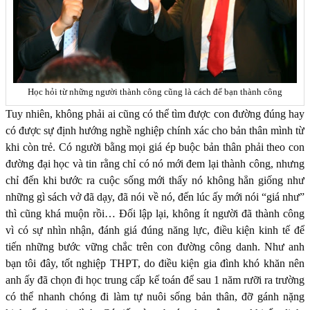
Học hỏi từ những người thành công cũng là cách để bạn thành công
Tuy nhiên, không phải ai cũng có thể tìm được con đường đúng hay
có được sự định hướng nghề nghiệp chính xác cho bản thân mình từ
khi còn trẻ. Có người bằng mọi giá ép buộc bản thân phải theo con
đường đại học và tin rằng chỉ có nó mới đem lại thành công, nhưng
chỉ đến khi bước ra cuộc sống mới thấy nó không hẳn giống như
những gì sách vở đã dạy, đã nói về nó, đến lúc ấy mới nói “giá như”
thì cũng khá muộn rồi… Đối lập lại, không ít người đã thành công
vì có sự nhìn nhận, đánh giá đúng năng lực, điều kiện kinh tế để
tiến những bước vững chắc trên con đường công danh. Như anh
bạn tôi đây, tốt nghiệp THPT, do điều kiện gia đình khó khăn nên
anh ấy đã chọn đi học trung cấp kế toán để sau 1 năm rưỡi ra trường
có thể nhanh chóng đi làm tự nuôi sống bản thân, đỡ gánh nặng