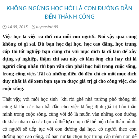
KHÔNG NGỪNG HỌC HỎI LÀ CON ĐƯỜNG DẪN
ĐẾN THÀNH CÔNG
14 05, 2015
tuyensinh89
Việc học là việc cả đời của mỗi con người. Nói vậy quả cũng
không có gì sai. Dù bạn học đại học, học cao đẳng, học trung
cấp thì tốt nghiệp bạn cũng chỉ với mục đích là đi làm để xây
dựng sự nghiệp, thậm chí sau này có làm ông chủ hay chỉ là
người công nhân thì bạn vẫn cần phải học hỏi trong cuộc sống,
trong công việc. Tất cả những điều đó đều chỉ có một mục đích
duy nhất là để xem bạn tạo ra được giá trị gì cho công việc, cho
cuộc sống.
Thật vậy, với mỗi học sinh khi rời ghế nhà trường phổ thông thì
cũng là lúc các bạn bắt đầu cho việc khẳng định giá trị bản thân
mình trong cuộc sống, cùng với đó là muôn vàn những con đường
đi khác nhau mà các bạn có thể lựa chọn để thể hiện bản thân mình:
có người sẽ tiếp tục với con đường đại học, có người theo con
đường học cao đẳng, có bạn nữ lại chọn
học trung cấp mầm non
để