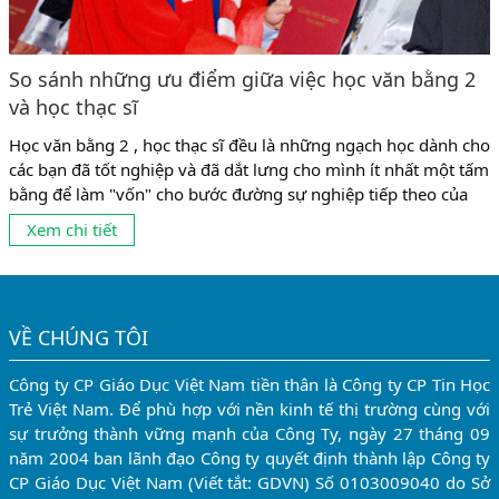
So sánh những ưu điểm giữa việc học văn bằng 2
và học thạc sĩ
Học văn bằng 2 , học thạc sĩ đều là những ngạch học dành cho
các bạn đã tốt nghiệp và đã dắt lưng cho mình ít nhất một tấm
bằng để làm "vốn" cho bước đường sự nghiệp tiếp theo của
mình . 2 ngạch học trên đều có những mặt mạnh và những ưu
Xem chi tiết
điểm riêng biệt ....
VỀ CHÚNG TÔI
Công ty CP Giáo Dục Việt Nam tiền thân là Công ty CP Tin Học
Trẻ Việt Nam. Để phù hợp với nền kinh tế thị trường cùng với
sự trưởng thành vững mạnh của Công Ty, ngày 27 tháng 09
năm 2004 ban lãnh đạo Công ty quyết định thành lập Công ty
CP Giáo Dục Việt Nam (Viết tắt: GDVN) Số 0103009040 do Sở