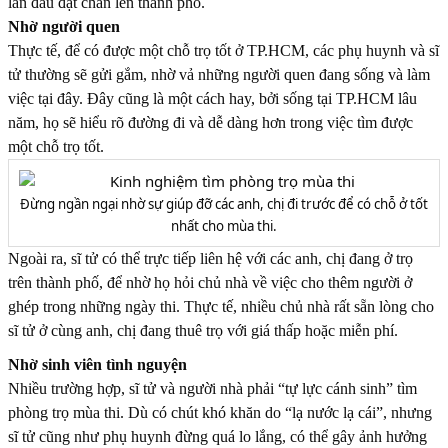
lần đầu đặt chân lên thành phố.
Nhờ người quen
Thực tế, để có được một chỗ trọ tốt ở TP.HCM, các phụ huynh và sĩ
tử thường sẽ gửi gắm, nhờ vả những người quen đang sống và làm
việc tại đây. Đây cũng là một cách hay, bởi sống tại TP.HCM lâu
năm, họ sẽ hiểu rõ đường đi và dễ dàng hơn trong việc tìm được
một chỗ trọ tốt.
Đừng ngần ngại nhờ sự giúp đỡ các anh, chị đi trước để có chỗ ở tốt
nhất cho mùa thi.
Ngoài ra, sĩ tử có thể trực tiếp liên hệ với các anh, chị đang ở trọ
trên thành phố, để nhờ họ hỏi chủ nhà về việc cho thêm người ở
ghép trong những ngày thi. Thực tế, nhiều chủ nhà rất sẵn lòng cho
sĩ tử ở cùng anh, chị đang thuê trọ với giá thấp hoặc miễn phí.
Nhờ sinh viên tình nguyện
Nhiều trường hợp, sĩ tử và người nhà phải “tự lực cánh sinh” tìm
phòng trọ mùa thi. Dù có chút khó khăn do “lạ nước lạ cái”, nhưng
sĩ tử cũng như phụ huynh đừng quá lo lắng, có thể gây ảnh hưởng