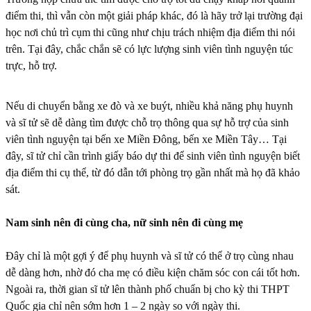
điểm thi, thì vẫn còn một giải pháp khác, đó là hãy trở lại trường đại
học nơi chủ trì cụm thi cũng như chịu trách nhiệm địa điểm thi nói
trên. Tại đây, chắc chắn sẽ có lực lượng sinh viên tình nguyện túc
trực, hỗ trợ.
Nếu di chuyển bằng xe đò và xe buýt, nhiều khả năng phụ huynh
và sĩ tử sẽ dễ dàng tìm được chỗ trọ thông qua sự hỗ trợ của sinh
viên tình nguyện tại bến xe Miền Đông, bến xe Miền Tây… Tại
đây, sĩ tử chỉ cần trình giấy báo dự thi để sinh viên tình nguyện biết
địa điểm thi cụ thể, từ đó dẫn tới phòng trọ gần nhất mà họ đã khảo
sát.
Nam sinh nên đi cùng cha, nữ sinh nên đi cùng mẹ
Đây chỉ là một gợi ý để phụ huynh và sĩ tử có thể ở trọ cùng nhau
dễ dàng hơn, nhờ đó cha mẹ có điều kiện chăm sóc con cái tốt hơn.
Ngoài ra, thời gian sĩ tử lên thành phố chuẩn bị cho kỳ thi THPT
Quốc gia chỉ nên sớm hơn 1 – 2 ngày so với ngày thi.