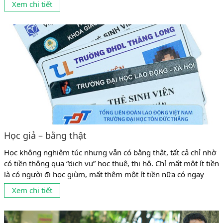
Xem chi tiết
trung cấp, cao đẳng đến...
Học giả – bằng thật
Học không nghiêm túc nhưng vẫn có bằng thật, tất cả chỉ nhờ
có tiền thông qua “dịch vụ” học thuê, thi hộ. Chỉ mất một ít tiền
là có người đi học giùm, mất thêm một ít tiền nữa có ngay
người đi thi giùm. Chuyện học thuê, thi hộ (học giả, thi giả) đã
Xem chi tiết
hợp pháp hóa cho những...