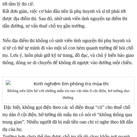
tới tâm lý thi cử.
Rất đơn giản, việc cơ bản đầu tiên là phụ huynh và sĩ tử phải tới
được địa điểm thi. Sau đó, nhờ sinh viên tình nguyện tại điểm thi
dẫn đường, tư vấn thuê chỗ trọ gần trường.
Nếu địa điểm thi không có sinh viên tình nguyện thì phụ huynh và
sĩ tử có thể tự mình đi vào một số con hẻm quanh trường để hỏi chỗ
trọ. Lưu ý, luôn phải giữ kỹ tư trang, đồ đạc, và chú ý biển báo giao
thông, dòng xe di chuyển để không đi ngược vào đường một chiều.
Không nên liên hệ với những mẩu tin rao vặt dán ở cột điện, bờ tường dọc
đường.
Đặc biệt, không gọi điện theo các số điện thoại “cò” cho thuê chỗ
trọ dán ở cột điện, bờ tường dù mẩu tin có nói rõ “không thông qua
trung gian”. Nhiều người đã bị mất tiền oan chỉ vì nghe theo lời dẫn
dụ của họ.
Trường hợp chưa thể tìm được chỗ trọ tốt dù chạy khắp nơi quanh