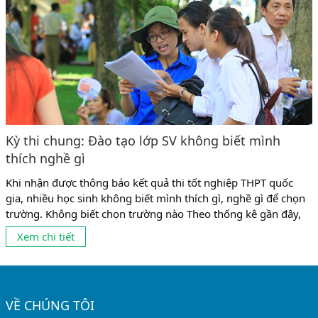
Kỳ thi chung: Đào tạo lớp SV không biết mình
thích nghề gì
Khi nhận được thông báo kết quả thi tốt nghiệp THPT quốc
gia, nhiều học sinh không biết mình thích gì, nghề gì để chọn
trường. Không biết chọn trường nào Theo thống kê gần đây,
có tới 10% số sinh viên không theo được ngành mình đang
Xem chi tiết
học vì chọn nghề chưa phù hợp. Và có lẽ, con số này còn...
VỀ CHÚNG TÔI