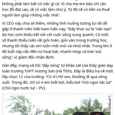
không phải làm bất cứ việc gì cả. Vì cha mẹ em bảo chỉ cần
học đỗ đạt cao, sẽ có việc làm như ý. Từ đó sẽ có tiền và thuê
người làm giúp những việc nhà”.
Vị CEO này chia sẻ thêm, những tình huống tương tự rất dễ
gặp ở thanh niên Việt Nam hiện nay. “Đây thực sự là “vấn nạn”
do học sinh thiếu kết nối với cuộc sống xung quanh. Có một
số thanh thiếu niên rất giỏi toán, giỏi văn trong trường học,
nhưng tôi thấy các em luôn mệt mỏi và nhút nhát. Trong khi ở
độ tuổi này cần đến sự hoạt bát, nhanh nhạy và tràn sức
sống”, vị giám đốc nhận định.
Gần đây, mạng xã hội “dậy sóng” từ khảo sát của thầy giáo dạy
toán trường THPT Hương Sơn (Hà Tĩnh). Đây là điều tra về một
lớp chọn 12 của trường: “Có 41/45 em, thường đi qua sông
suối. Trong đó, chỉ có 4 em biết bơi, kiểu bơi “chó ngoi nác lụt”
(Chó ngoi nước lụt – PV).