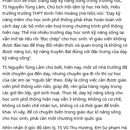
Phân tích về thực trạng dạy kỹ năng sống trong trường học,
TS Nguyễn Tùng Lâm, Chủ tịch Hội tâm lý học Hà Nội, Hiệu
trưởng trường THPT Đinh Tiên Hoàng (Hà Nội) nói: “Dạy kỹ
năng mềm cho học sinh phổ thông phải khác hoàn toàn với
cách dạy các bộ môn văn hoá trong chương trình phổ thông
hiện nay. Thế mà nhiều trường dạy học sinh kỹ năng sống lại
vẫn mở tài liệu rồi “đọc chép” cho học sinh. Vì giáo viên không
được đào tạo để thay đổi nhận thức và quan trọng là không có
được năng lực, kỹ năng truyền đạt đúng với đặc trưng của dạy
kỹ năng sống”.
TS Nguyễn Tùng Lâm cho biết, hiện nay, một số nhà trường đã
mời chuyên gia đến dạy, nhưng chuyên gia đi rồi thì sự học
của các em lại “nguội tắt” theo. Đây là công việc cần được giáo
viên phổ thông uốn nắn, giúp đỡ, rèn giũa hàng ngày trong
các giờ lên lớp, giờ sinh hoạt. Thực tế, dạy kỹ năng sống cho
học sinh phổ thông hiện nay vẫn 3 không: Không có cơ chế,
không có biên chế nhân lực, không có cả thời gian để triển
khai. Vì vậy, để có chuyển biến trong giáo dục kĩ năng sống
cho học sinh, phải cần một chương trình quốc gia.
Nhìn nhận ở góc độ tâm lý, TS Vũ Thu Hương, ĐH Sư phạm Hà