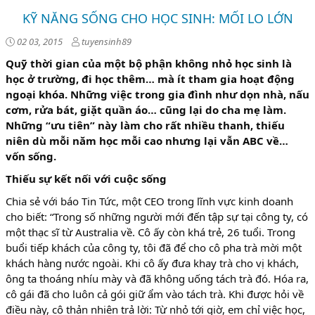
KỸ NĂNG SỐNG CHO HỌC SINH: MỐI LO LỚN
02 03, 2015
tuyensinh89
Quỹ thời gian của một bộ phận không nhỏ học sinh là
học ở trường, đi học thêm… mà ít tham gia hoạt động
ngoại khóa. Những việc trong gia đình như dọn nhà, nấu
cơm, rửa bát, giặt quần áo… cũng lại do cha mẹ làm.
Những “ưu tiên” này làm cho rất nhiều thanh, thiếu
niên dù mỗi năm học mỗi cao nhưng lại vẫn ABC về…
vốn sống.
Thiếu sự kết nối với cuộc sống
Chia sẻ với báo Tin Tức, một CEO trong lĩnh vực kinh doanh
cho biết: “Trong số những người mới đến tập sự tại công ty, có
một thạc sĩ từ Australia về. Cô ấy còn khá trẻ, 26 tuổi. Trong
buổi tiếp khách của công ty, tôi đã để cho cô pha trà mời một
khách hàng nước ngoài. Khi cô ấy đưa khay trà cho vị khách,
ông ta thoáng nhíu mày và đã không uống tách trà đó. Hóa ra,
cô gái đã cho luôn cả gói giữ ẩm vào tách trà. Khi được hỏi về
điều này, cô thản nhiên trả lời: Từ nhỏ tới giờ, em chỉ việc học,