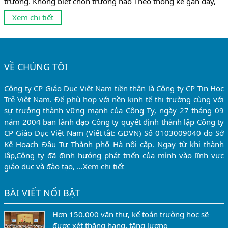
trường. Không biết chọn trường nào Theo thống kê gần đây,
có tới 10% số sinh viên không theo được ngành mình đang
Xem chi tiết
học vì chọn nghề chưa phù hợp. Và có lẽ, con số này còn...
VỀ CHÚNG TÔI
Công ty CP Giáo Dục Việt Nam tiền thân là Công ty CP Tin Học
Trẻ Việt Nam. Để phù hợp với nền kinh tế thị trường cùng với
sự trưởng thành vững mạnh của Công Ty, ngày 27 tháng 09
năm 2004 ban lãnh đạo Công ty quyết định thành lập Công ty
CP Giáo Dục Việt Nam (Viết tắt: GDVN) Số 0103009040 do Sở
Kế Hoạch Đầu Tư Thành phố Hà nội cấp. Ngay từ khi thành
lập,Công ty đã định hướng phát triển của mình vào lĩnh vực
giáo dục và đào tạo, …
Xem chi tiết
BÀI VIẾT NỔI BẬT
Hơn 150.000 văn thư, kế toán trường học sẽ
được xét thăng hạng, tăng lương