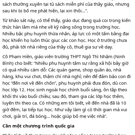
sách thường xuyên tại tủ sách miễn phí của thầy giáo, nhưng
sau khi bị bố mẹ phát hiện, lại xin thôi…”.
Từ khảo sát này, có thể thấy, giáo dục đang quá coi trọng kiến
thức hàn lâm mà nhẹ về kỹ năng sống trong trường học.
Nhiều bậc phụ huynh thừa nhận, áp lực có một tấm bằng đại
học khiến họ luôn thúc giục các con học. Học ở trường chưa
đủ, phải tới nhà riêng của thầy cô, thuê gia sư về dạy.
Cô Phạm Hiền, giáo viên trường THPT Ngô Thì Nhậm (Ninh
Bình) cho biết: “Nhiều phụ huynh tâm sự rằng xã hội bây giờ
có quá nhiều cám dỗ: Các quán game, shop quần áo, nhà
hàng, khu vui chơi, thậm chí nhà nghỉ; nên để đảm bảo con đi
học “đến nơi về đến chốn”, phụ huynh phải đưa đón, dù con
học lớp 12. Học sinh ngoài học chính buổi sáng, ôn tập theo
khối thi vào buổi chiều; sau đó, tham gia các lớp học thêm,
luyện thi theo ca. Có những em tôi biết, về đến nhà đã là 10
giờ đêm, lại tiếp tục học. Như vậy làm gì có thời gian mà vui
chơi, giải trí, đá bóng… hoặc giúp bố mẹ việc nhà”.
Cần một chương trình quốc gia