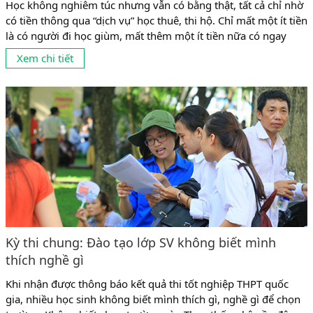
Học không nghiêm túc nhưng vẫn có bằng thật, tất cả chỉ nhờ
có tiền thông qua “dịch vụ” học thuê, thi hộ. Chỉ mất một ít tiền
là có người đi học giùm, mất thêm một ít tiền nữa có ngay
người đi thi giùm. Chuyện học thuê, thi hộ (học giả, thi giả) đã
Xem chi tiết
hợp pháp hóa cho những...
Kỳ thi chung: Đào tạo lớp SV không biết mình
thích nghề gì
Khi nhận được thông báo kết quả thi tốt nghiệp THPT quốc
gia, nhiều học sinh không biết mình thích gì, nghề gì để chọn