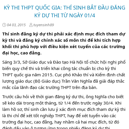
KỲ THI THPT QUỐC GIA: THÍ SINH BẮT ĐẦU ĐĂNG
KÝ DỰ THI TỪ NGÀY 01/4
04 03, 2015
tuyensinh89
Thí sinh đăng ký dự thi phải xác định mục đích tham dự
kỳ thi và đăng ký chính xác số môn thi để khi tích hợp
khối thi phù hợp với điều kiện xét tuyển của các trường
đại học, cao đẳng.
Sáng 3/3, Sở Giáo dục và Đào tạo Hà Nội tổ chức hội nghị phổ
biến quy chế thi và triển khai công tác chuẩn bị cho kỳ thi
THPT quốc gia năm 2015. Cục phó Khảo thí và Kiểm định chất
lượng giáo dục (Bộ Giáo dục) Trần Văn Nghĩa đã giải đáp thắc
mắc của lãnh đạo các trường THPT trên địa bàn.
Trước câu hỏi về thời gian đăng ký dự thi, ông Nghĩa cho biết
sẽ kéo dài trong một tháng, từ 1/4 đến trước ngày 30/4. Khi
làm hồ sơ, thí sinh cần lưu ý xác định mục đích tham dự kỳ thi
là thi chỉ để xét tốt nghiệp THPT, hay để xét tuyển vào các
trường đại học, cao đẳng, hay nhằm cả hai mục đích, từ đó
đánh dấu vào ô tương ứng trong phiếu đăng ký dự thi.