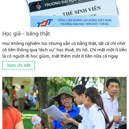
Học giả – bằng thật
Học không nghiêm túc nhưng vẫn có bằng thật, tất cả chỉ nhờ
có tiền thông qua “dịch vụ” học thuê, thi hộ. Chỉ mất một ít tiền
là có người đi học giùm, mất thêm một ít tiền nữa có ngay
người đi thi giùm. Chuyện học thuê, thi hộ (học giả, thi giả) đã
Xem chi tiết
hợp pháp hóa cho những...