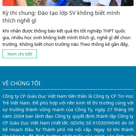
Kỳ thi chung: Đào tạo lớp SV không biết mình
thích nghề gì
Khi nhận được thông báo kết quả thi tốt nghiệp THPT quốc
gia, nhiều học sinh không biết mình thích gì, nghề gì để chọn
trường. Không biết chọn trường nào Theo thống kê gần đây,
có tới 10% số sinh viên không theo được ngành mình đang
Xem chi tiết
học vì chọn nghề chưa phù hợp. Và có lẽ, con số này còn...
VỀ CHÚNG TÔI
Công ty CP Giáo Dục Việt Nam tiền thân là Công ty CP Tin Học
Trẻ Việt Nam. Để phù hợp với nền kinh tế thị trường cùng với
sự trưởng thành vững mạnh của Công Ty, ngày 27 tháng 09
năm 2004 ban lãnh đạo Công ty quyết định thành lập Công ty
CP Giáo Dục Việt Nam (Viết tắt: GDVN) Số 0103009040 do Sở
Kế Hoạch Đầu Tư Thành phố Hà nội cấp. Ngay từ khi thành