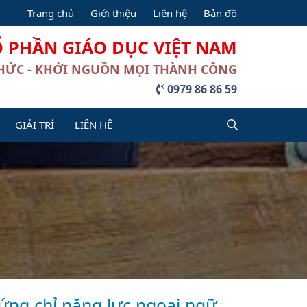
Trang chủ
Giới thiệu
Liên hệ
Bản đồ
Ổ PHẦN GIÁO DỤC VIỆT NAM
THỨC - KHỞI NGUỒN MỌI THÀNH CÔNG
0979 86 86 59
GIẢI TRÍ
LIÊN HỆ
hứng chỉ năng lực ngoại ngữ