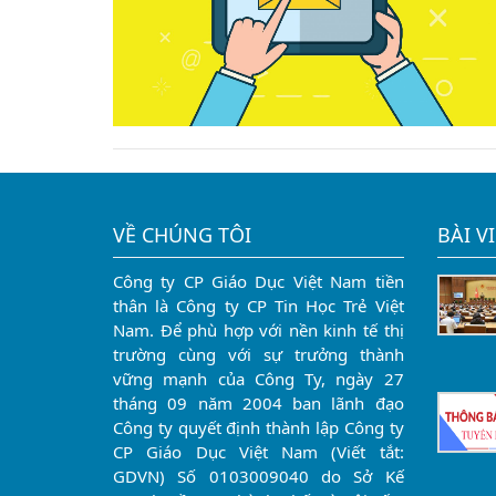
VỀ CHÚNG TÔI
BÀI V
Công ty CP Giáo Dục Việt Nam tiền
thân là Công ty CP Tin Học Trẻ Việt
Nam. Để phù hợp với nền kinh tế thị
trường cùng với sự trưởng thành
vững mạnh của Công Ty, ngày 27
tháng 09 năm 2004 ban lãnh đạo
Công ty quyết định thành lập Công ty
CP Giáo Dục Việt Nam (Viết tắt:
GDVN) Số 0103009040 do Sở Kế