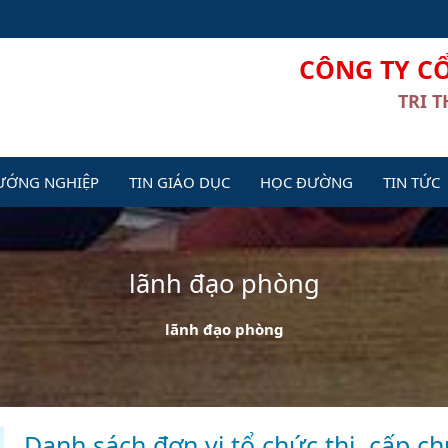
CÔNG TY C
TRI 
ƯỚNG NGHIỆP
TIN GIÁO DỤC
HỌC ĐƯỜNG
TIN TỨC
lãnh đạo phòng
lãnh đạo phòng
Danh sách đơn vị tổ chức thi, cấp c