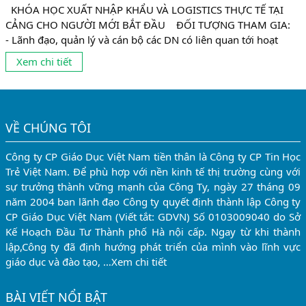
KHÓA HỌC XUẤT NHẬP KHẨU VÀ LOGISTICS THỰC TẾ TẠI
CẢNG CHO NGƯỜI MỚI BẮT ĐẦU ĐỐI TƯỢNG THAM GIA:
- Lãnh đạo, quản lý và cán bộ các DN có liên quan tới hoạt
động xuất nhập khẩu. - Sinh viên với định hướng trở thành
Xem chi tiết
chuyên viên xuất nhập khẩu. - Người đi làm mong muốn
chuyển sang làm trong lĩnh vực xuất nhập khẩu. -...
VỀ CHÚNG TÔI
Công ty CP Giáo Dục Việt Nam tiền thân là Công ty CP Tin Học
Trẻ Việt Nam. Để phù hợp với nền kinh tế thị trường cùng với
sự trưởng thành vững mạnh của Công Ty, ngày 27 tháng 09
năm 2004 ban lãnh đạo Công ty quyết định thành lập Công ty
CP Giáo Dục Việt Nam (Viết tắt: GDVN) Số 0103009040 do Sở
Kế Hoạch Đầu Tư Thành phố Hà nội cấp. Ngay từ khi thành
lập,Công ty đã định hướng phát triển của mình vào lĩnh vực
giáo dục và đào tạo, …
Xem chi tiết
BÀI VIẾT NỔI BẬT