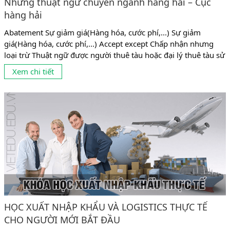
Những thuật ngữ chuyên ngành hàng hải – Cục
hàng hải
Abatement Sự giảm giá(Hàng hóa, cước phí,...) Sự giảm
giá(Hàng hóa, cước phí,...) Accept except Chấp nhận nhưng
loại trừ Thuật ngữ được người thuê tàu hoặc đại lý thuê tàu sử
dụng trong giao dịch để chỉ mình chấp nhận một số điều
Xem chi tiết
khoản hoặc chi tiết nào đó nhưng không chấp nhận các phần
khác bị loại trừ sẽ được gạt bỏ hoặc...
HỌC XUẤT NHẬP KHẨU VÀ LOGISTICS THỰC TẾ
CHO NGƯỜI MỚI BẮT ĐẦU