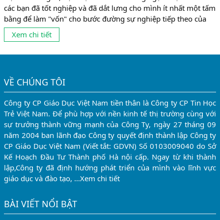
các bạn đã tốt nghiệp và đã dắt lưng cho mình ít nhất một tấm
bằng để làm "vốn" cho bước đường sự nghiệp tiếp theo của
mình . 2 ngạch học trên đều có những mặt mạnh và những ưu
Xem chi tiết
điểm riêng biệt ....
VỀ CHÚNG TÔI
Công ty CP Giáo Dục Việt Nam tiền thân là Công ty CP Tin Học
Trẻ Việt Nam. Để phù hợp với nền kinh tế thị trường cùng với
sự trưởng thành vững mạnh của Công Ty, ngày 27 tháng 09
năm 2004 ban lãnh đạo Công ty quyết định thành lập Công ty
CP Giáo Dục Việt Nam (Viết tắt: GDVN) Số 0103009040 do Sở
Kế Hoạch Đầu Tư Thành phố Hà nội cấp. Ngay từ khi thành
lập,Công ty đã định hướng phát triển của mình vào lĩnh vực
giáo dục và đào tạo, …
Xem chi tiết
BÀI VIẾT NỔI BẬT