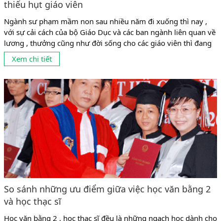
thiếu hụt giáo viên
Ngành sư phạm mầm non sau nhiều năm đi xuống thì nay ,
với sự cải cách của bộ Giáo Dục và các ban ngành liên quan về
lương , thưởng cũng như đời sống cho các giáo viên thì đang
có dấu hiệu phát triển mạnh trở lại . Tuy nhiên , tình trạng
Xem chi tiết
cung không đủ cầu ,...
So sánh những ưu điểm giữa việc học văn bằng 2
và học thạc sĩ
Học văn bằng 2 , học thạc sĩ đều là những ngạch học dành cho