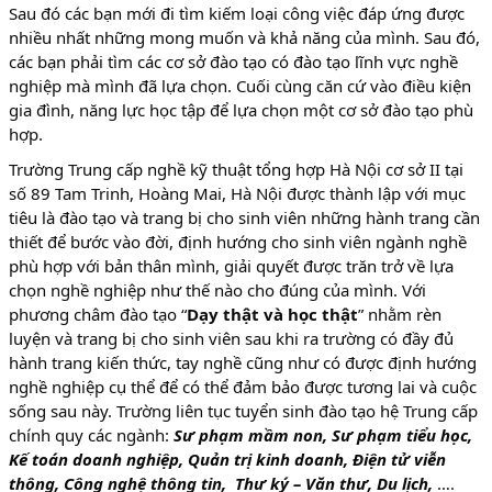
Sau đó các bạn mới đi tìm kiếm loại công việc đáp ứng được
nhiều nhất những mong muốn và khả năng của mình. Sau đó,
các bạn phải tìm các cơ sở đào tạo có đào tạo lĩnh vực nghề
nghiệp mà mình đã lựa chọn. Cuối cùng căn cứ vào điều kiện
gia đình, năng lực học tập để lựa chọn một cơ sở đào tạo phù
hợp.
Trường Trung cấp nghề kỹ thuật tổng hợp Hà Nội cơ sở II tại
số 89 Tam Trinh, Hoàng Mai, Hà Nội được thành lập với mục
tiêu là đào tạo và trang bị cho sinh viên những hành trang cần
thiết để bước vào đời, định hướng cho sinh viên ngành nghề
phù hợp với bản thân mình, giải quyết được trăn trở về lựa
chọn nghề nghiệp như thế nào cho đúng của mình. Với
phương châm đào tạo “
Dạy thật và học thật
” nhằm rèn
luyện và trang bị cho sinh viên sau khi ra trường có đầy đủ
hành trang kiến thức, tay nghề cũng như có được định hướng
nghề nghiệp cụ thể để có thể đảm bảo được tương lai và cuộc
sống sau này. Trường liên tục tuyển sinh đào tạo hệ Trung cấp
chính quy các ngành:
Sư phạm mầm non, Sư phạm tiểu học,
Kế toán doanh nghiệp, Quản trị kinh doanh, Điện tử viễn
thông, Công nghệ thông tin, Thư ký – Văn thư, Du lịch,
….