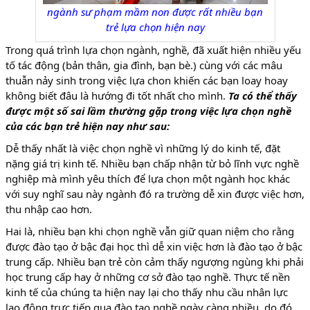
ngành sư phạm mầm non được rất nhiều bạn
trẻ lựa chọn hiện nay
Trong quá trình lựa chọn ngành, nghề, đã xuất hiện nhiều yếu
tố tác động (bản thân, gia đình, bạn bè.) cùng với các mâu
thuẫn nảy sinh trong việc lựa chon khiến các bạn loay hoay
không biết đâu là hướng đi tốt nhất cho mình.
Ta có thể thấy
được một số sai lầm thường gặp trong việc lựa chọn nghề
của các bạn trẻ hiện nay như sau:
Dễ thấy nhất là việc chọn nghề vì những lý do kinh tế, đặt
nặng giá trị kinh tế. Nhiều bạn chấp nhận từ bỏ lĩnh vực nghề
nghiệp mà mình yêu thích để lựa chọn một ngành học khác
với suy nghĩ sau này ngành đó ra trường dễ xin được việc hơn,
thu nhập cao hơn.
Hai là, nhiều bạn khi chọn nghề vẫn giữ quan niệm cho rằng
được đào tạo ở bậc đại học thì dễ xin việc hơn là đào tạo ở bậc
trung cấp. Nhiều bạn trẻ còn cảm thấy ngượng ngùng khi phải
học trung cấp hay ở những cơ sở đào tạo nghề. Thực tế nền
kinh tế của chúng ta hiện nay lại cho thấy nhu cầu nhân lực
lao động trực tiếp qua đào tạo nghề ngày càng nhiều, do đó