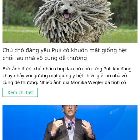
Chú chó đáng yêu Puli có khuôn mặt giống hệt
chổi lau nhà vô cùng dễ thương
Bức ảnh được chủ nhân chụp lại chú chó cưng Puli khi đang
chạy nhảy với gương mặt giống y hệt chiếc giẻ lau nhà vô
cùng dễ thương. Nhiếp ảnh gia Monika Wegler đã tình cờ
chụp được bức ảnh chú chó cưng Puli của mình đang chạy
Xem chi tiết
nhảy vui đùa với gương mặt hớn hở và bộ lông xù...