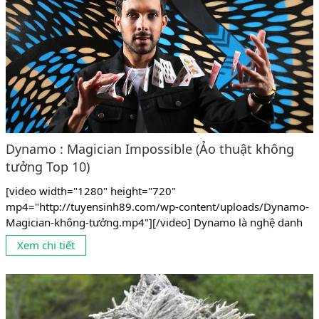
Dynamo : Magician Impossible (Ảo thuật không
tưởng Top 10)
[video width="1280" height="720"
mp4="http://tuyensinh89.com/wp-content/uploads/Dynamo-
Magician-không-tưởng.mp4"][/video] Dynamo là nghệ danh
của Steven Frayne sinh ngày 17 tháng 12 năm 1982 tại
Xem chi tiết
Bradford, một ảo thuật gia trẻ người Anh, được công chúng
biết đến với những màn ảo thuật mạo hiểm, phong cách biểu
diễn hiện đại và những kĩ năng đa dạng, thuần thục đến khó
tin khi tuổi đời còn khá...