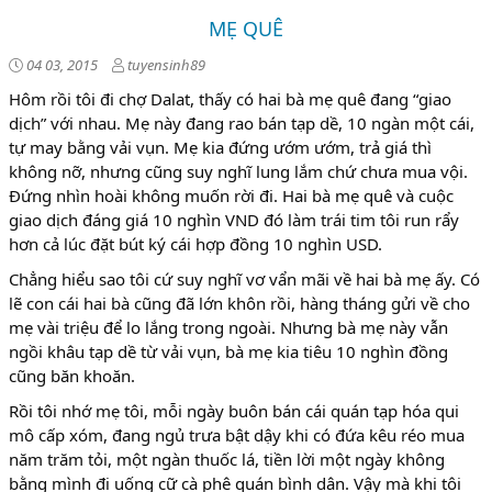
MẸ QUÊ
04 03, 2015
tuyensinh89
Hôm rồi tôi đi chợ Dalat, thấy có hai bà mẹ quê đang “giao
dịch” với nhau. Mẹ này đang rao bán tạp dề, 10 ngàn một cái,
tự may bằng vải vụn. Mẹ kia đứng ướm ướm, trả giá thì
không nỡ, nhưng cũng suy nghĩ lung lắm chứ chưa mua vội.
Đứng nhìn hoài không muốn rời đi. Hai bà mẹ quê và cuộc
giao dịch đáng giá 10 nghìn VND đó làm trái tim tôi run rẩy
hơn cả lúc đặt bút ký cái hợp đồng 10 nghìn USD.
Chẳng hiểu sao tôi cứ suy nghĩ vơ vẩn mãi về hai bà mẹ ấy. Có
lẽ con cái hai bà cũng đã lớn khôn rồi, hàng tháng gửi về cho
mẹ vài triệu để lo lắng trong ngoài. Nhưng bà mẹ này vẫn
ngồi khâu tạp dề từ vải vụn, bà mẹ kia tiêu 10 nghìn đồng
cũng băn khoăn.
Rồi tôi nhớ mẹ tôi, mỗi ngày buôn bán cái quán tạp hóa qui
mô cấp xóm, đang ngủ trưa bật dậy khi có đứa kêu réo mua
năm trăm tỏi, một ngàn thuốc lá, tiền lời một ngày không
bằng mình đi uống cữ cà phê quán bình dân. Vậy mà khi tôi