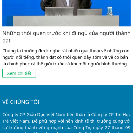
Những thói quen trước khi đi ngủ của người thành
đạt
Chúng ta thường được nghe rất nhiều giai thoại về những con
người nổi tiếng, thành đạt có thói quen dậy sớm và về cơ bản
là chinh phục cả thế giới trước cả khi một người bình thường
kịp uống xong cốc cà phê! Tuy nhiên ngoài sáng sớm ra thì
Xem chi tiết
những khoảng thời gian khác trong ngày, chẳng hạn...
VỀ CHÚNG TÔI
Công ty CP Giáo Dục Việt Nam tiền thân là Công ty CP Tin Học
Trẻ Việt Nam. Để phù hợp với nền kinh tế thị trường cùng với
sự trưởng thành vững mạnh của Công Ty, ngày 27 tháng 09