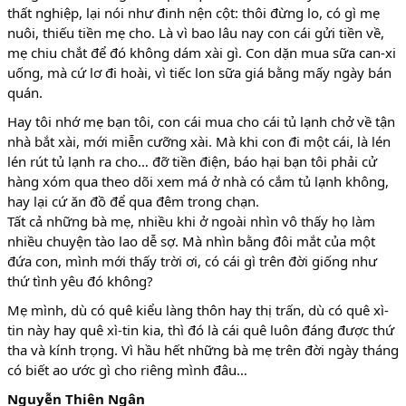
thất nghiệp, lại nói như đinh nện cột: thôi đừng lo, có gì mẹ
nuôi, thiếu tiền mẹ cho. Là vì bao lâu nay con cái gửi tiền về,
mẹ chiu chắt để đó không dám xài gì. Con dặn mua sữa can-xi
uống, mà cứ lơ đi hoài, vì tiếc lon sữa giá bằng mấy ngày bán
quán.
Hay tôi nhớ mẹ bạn tôi, con cái mua cho cái tủ lạnh chở về tận
nhà bắt xài, mới miễn cưỡng xài. Mà khi con đi một cái, là lén
lén rút tủ lạnh ra cho… đỡ tiền điện, báo hại bạn tôi phải cử
hàng xóm qua theo dõi xem má ở nhà có cắm tủ lạnh không,
hay lại cứ ăn đồ để qua đêm trong chạn.
Tất cả những bà mẹ, nhiều khi ở ngoài nhìn vô thấy họ làm
nhiều chuyện tào lao dễ sợ. Mà nhìn bằng đôi mắt của một
đứa con, mình mới thấy trời ơi, có cái gì trên đời giống như
thứ tình yêu đó không?
Mẹ mình, dù có quê kiểu làng thôn hay thị trấn, dù có quê xì-
tin này hay quê xì-tin kia, thì đó là cái quê luôn đáng được thứ
tha và kính trọng. Vì hầu hết những bà mẹ trên đời ngày tháng
có biết ao ước gì cho riêng mình đâu…
Nguyễn Thiên Ngân