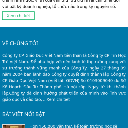
chính nhà nước, vị trí của văn thư lưu trữ là rất cần thiết đối
với bất kỳ doanh nghiệp, tổ chức nào trong kỷ nguyên số.
Quản lý, sắp xếp văn bản đi và đến trong doanh nghiệp Công
Xem chi tiết
tác văn thư lưu trữ gồm các nội dung...
VỀ CHÚNG TÔI
Công ty CP Giáo Dục Việt Nam tiền thân là Công ty CP Tin Học
Trẻ Việt Nam. Để phù hợp với nền kinh tế thị trường cùng với
sự trưởng thành vững mạnh của Công Ty, ngày 27 tháng 09
năm 2004 ban lãnh đạo Công ty quyết định thành lập Công ty
CP Giáo Dục Việt Nam (Viết tắt: GDVN) Số 0103009040 do Sở
Kế Hoạch Đầu Tư Thành phố Hà nội cấp. Ngay từ khi thành
lập,Công ty đã định hướng phát triển của mình vào lĩnh vực
giáo dục và đào tạo, …
Xem chi tiết
BÀI VIẾT NỔI BẬT
Hơn 150.000 văn thư, kế toán trường học sẽ