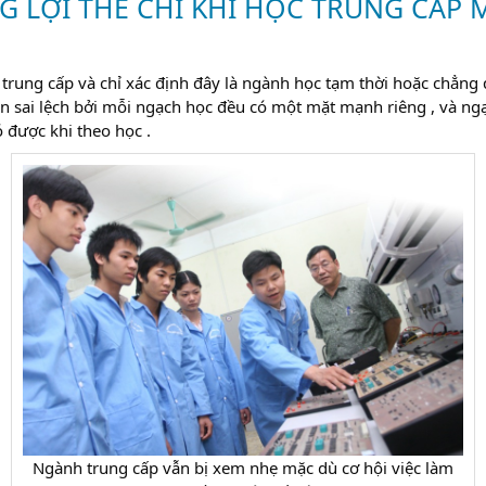
 LỢI THẾ CHỈ KHI HỌC TRUNG CẤP 
 trung cấp và chỉ xác định đây là ngành học tạm thời hoặc chẳn
àn sai lệch bởi mỗi ngạch học đều có một mặt mạnh riêng , và ng
 được khi theo học .
Ngành trung cấp vẫn bị xem nhẹ mặc dù cơ hội việc làm