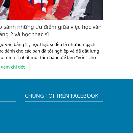
o sánh những ưu điểm giữa việc học văn
ằng 2 và học thạc sĩ
ọc văn bằng 2 , học thạc sĩ đều là những ngạch
ọc dành cho các bạn đã tốt nghiệp và đã dắt lưng
ho mình ít nhất một tấm bằng để làm "vốn" cho
ước đường sự nghiệp tiếp theo của mình . 2 ngạch
Xem chi tiết
ọc trên đều có những mặt mạnh và những ưu
ểm riêng biệt ....
CHÚNG TÔI TRÊN FACEBOOK