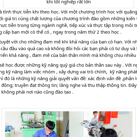
khi tốt nghiệp rất lớn
là tính thực tiễn khi theo học. Với một chương trình học với quãng
ới giá trị cùng chất lượng của chương trình đào gồm những kiến
hực tiễn trong từng ngành nghề, tiếp xúc và thực tập trong môi
g cấp bạn mới có thể có , ngay trong năm thứ 2 theo học .
n tuyệt vời cho những đam mê khi khả năng của bạn có hạn. Với
cầu đầu vào quá cao và không đòi hỏi các bạn phải có tư duy và 
triển khả năng , đam mê của bản thân mình mà không chịu nhiều 
sẽ học được những kỹ năng quý giá cho bản thân sau này . Với 
g kỹ năng làm việc nhóm , xây dựng vai trò chính, kỹ năng phát 
ì đó là những kỹ năng giải quyết vấn đề: xác định vấn đề ,phân lo
ám đông; truyền đạt thông tin; lắng nghe và thu thập thông tin. Đâ
 không phải nơi nào cũng đào tạo .