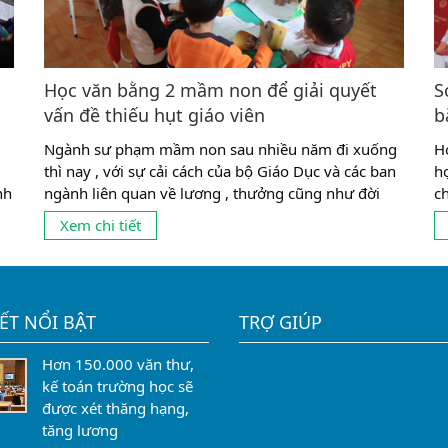
Học văn bằng 2 mầm non để giải quyết
S
vấn đề thiếu hụt giáo viên
b
Ngành sư phạm mầm non sau nhiều năm đi xuống
H
thì nay , với sự cải cách của bộ Giáo Dục và các ban
h
nh
ngành liên quan về lương , thưởng cũng như đời
c
sống cho các giáo viên thì đang có dấu hiệu phát
b
Xem chi tiết
nh
triển mạnh trở lại . Tuy nhiên , tình trạng cung
h
không đủ cầu ,...
đi
IẾT NỔI BẬT
TRỢ GIÚP
Hơn 150.000 văn thư,
kế toán trường học sẽ
được xét thăng hạng,
tăng lương