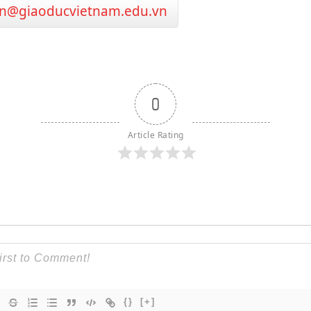
n@giaoducvietnam.edu.vn
0
Article Rating
{}
[+]