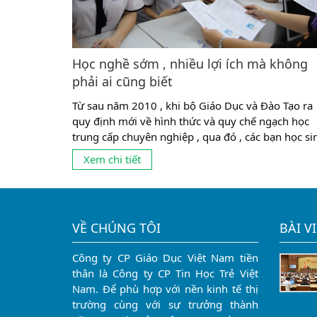
Học nghề sớm , nhiều lợi ích mà không
phải ai cũng biết
Từ sau năm 2010 , khi bộ Giáo Dục và Đào Tạo ra
quy định mới về hình thức và quy chế ngạch học
trung cấp chuyên nghiệp , qua đó , các bạn học si
có thể học thẳng lên trung cấp mà không cần phải
Xem chi tiết
qua trung học phổ thông thì hệ trung cấp trở thà
lựa chọn...
VỀ CHÚNG TÔI
BÀI V
Công ty CP Giáo Dục Việt Nam tiền
thân là Công ty CP Tin Học Trẻ Việt
Nam. Để phù hợp với nền kinh tế thị
trường cùng với sự trưởng thành