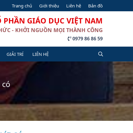
Trang chủ
Giới thiệu
Liên hệ
Bản đồ
Ổ PHẦN GIÁO DỤC VIỆT NAM
THỨC - KHỞI NGUỒN MỌI THÀNH CÔNG
0979 86 86 59
GIẢI TRÍ
LIÊN HỆ
 có