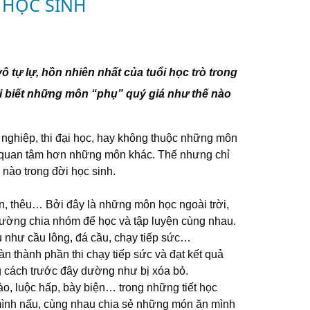
 HỌC SINH
 tự lự, hồn nhiên nhất của tuổi học trò trong
ới biết những môn “phụ” quý giá như thế nào
t nghiệp, thi đại học, hay không thuộc những môn
c quan tâm hơn những môn khác. Thế nhưng chỉ
 nào trong đời học sinh.
n, thêu… Bởi đây là những môn học ngoài trời,
thường chia nhóm để học và tập luyện cùng nhau.
u như cầu lông, đá cầu, chạy tiếp sức…
 thành phần thi chạy tiếp sức và đạt kết quả
ng cách trước đây dường như bị xóa bỏ.
ào, luộc hấp, bày biện… trong những tiết học
mình nấu, cùng nhau chia sẻ những món ăn mình