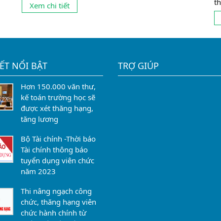
thêm một ít tiền nữa có ngay người đi thi giùm.
g
t
Xem chi tiết
Chuyện học thuê, thi hộ (học giả, thi giả) đã hợp
t
pháp hóa cho những...
ng
s
ch
IẾT NỔI BẬT
TRỢ GIÚP
Hơn 150.000 văn thư,
kế toán trường học sẽ
được xét thăng hạng,
tăng lương
Bộ Tài chính -Thời báo
Tài chính thông báo
tuyển dụng viên chức
năm 2023
Thi nâng ngạch công
chức, thăng hạng viên
chức hành chính từ