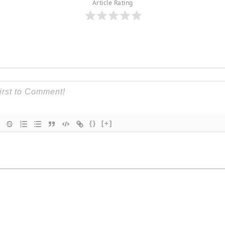
Article Rating
{}
[+]