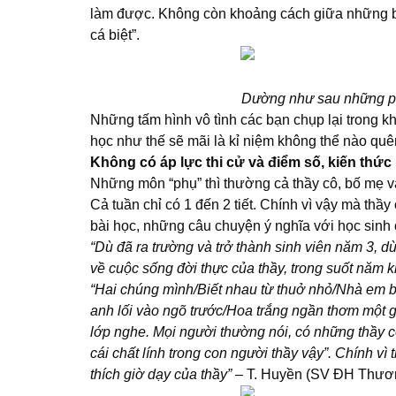
làm được. Không còn khoảng cách giữa những b
cá biệt”.
Dường như sau những phú
Những tấm hình vô tình các bạn chụp lại trong k
học như thế sẽ mãi là kỉ niệm không thể nào quê
Không có áp lực thi cử và điểm số, kiến thức
Những môn “phụ” thì thường cả thầy cô, bố mẹ và
Cả tuần chỉ có 1 đến 2 tiết. Chính vì vậy mà thầ
bài học, những câu chuyện ý nghĩa với học sinh 
“Dù đã ra trường và trở thành sinh viên năm 3, 
về cuộc sống đời thực của thầy, trong suốt năm k
“Hai chúng mình/Biết nhau từ thuở nhỏ/Nhà em 
anh lối vào ngõ trước/Hoa trắng ngần thơm một
lớp nghe. Mọi người thường nói, có những thầy c
cái chất lính trong con người thầy vậy”. Chính vì
thích giờ dạy của thầy” –
T. Huyền (SV ĐH Thươn