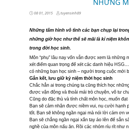
NHỮNG MÔ
08 01, 2015
tuyensinh89
Những tấm hình vô tình các bạn chụp lại tron
những giờ học như thế sẽ mãi là kỉ niệm khô
trong đời học sinh.
Môn “phụ” lâu nay vốn vẫn được xem là những môn 
xét điểm quan trọng để xét các danh hiệu HSG…
có những bạn học sinh – người trong cuộc mới bi
Gắn kết, lưu giữ kỷ niệm thời học sinh
Chắc hẳn ai trong chúng ta cũng thích học nhữn
được vận động và thoải mái trò chuyện, vô tư ch
Cũng do đặc thù và tính chất môn học, muốn đạt 
Bạn sẽ cảm nhận được niềm vui, nụ cười hạnh ph
tốt. Bạn sẽ không ngần ngại mà nói lời cám ơn 
Bạn sẽ chẳng ngần ngại xắn tay áo lên để sẵn sàng
nghề của môn nấu ăn. Rồi các nhóm ríu rít như