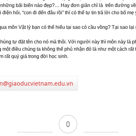
những bãi biển nào đẹp?… Hay đơn giản chỉ là trên đường về 
điện hỏi, “con đi đến đâu rồi” thì có thể tự tin trả lời cho bố m
ua môn Vật lý bạn có thể hiểu tại sao có cầu vồng? Tại sao lạ
úng tự đặt tên cho nó mà thôi. Với người này thì môn này là p
ng một điều chúng ta không thể phủ nhận đó là như một cách rất
m rất quý giá trong đời học sinh.
n@giaoducvietnam.edu.vn
0