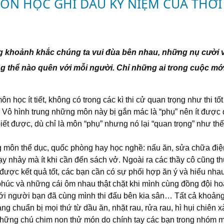
N HỌC GHI DẤU KỶ NIỆM CỦA THỜI
g khoảnh khắc chúng ta vui đùa bên nhau, những nụ cười vô
ng thể nào quên với mỗi người. Chỉ những ai trong cuộc m
học ít tiết, không có trong các kì thi cử quan trọng như thi tố
 Vô hình trung những môn này bị gắn mác là “phụ” nên ít đượ
ết được, dù chỉ là môn “phụ” nhưng nó lại “quan trọng” như thế
g môn thể dục, quốc phòng hay học nghề: nấu ăn, sửa chữa điệ
ạy nhảy mà ít khi cần đến sách vở. Ngoài ra các thầy cô cũng 
được kết quả tốt, các bạn cần có sự phối hợp ăn ý và hiểu nha
úc và những cái ôm nhau thật chặt khi mình cùng đồng đội hoàn
với người bạn đã cùng mình thi đấu bên kia sân… Tất cả khoả
 chuẩn bị mọi thứ từ dầu ăn, nhặt rau, rửa rau, hì hụi chiên x
 những chú chim non thử món do chính tay các bạn trong nhóm 