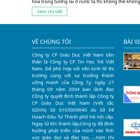
hòa trong tương lai ở nước ta thì không thể khôn
nhắc tới ngành kế toán. Đây cũng là ngành có tỉ lệ
Xem chi tiết
sinh viên theo học khá đông ở mọi cấp học từ tru
cấp, cao đẳng đến...
VỀ CHÚNG TÔI
BÀI V
Công ty CP Giáo Dục Việt Nam tiền
thân là Công ty CP Tin Học Trẻ Việt
Nam. Để phù hợp với nền kinh tế thị
trường cùng với sự trưởng thành
vững mạnh của Công Ty, ngày 27
tháng 09 năm 2004 ban lãnh đạo
Công ty quyết định thành lập Công ty
CP Giáo Dục Việt Nam (Viết tắt:
GDVN) Số 0103009040 do Sở Kế
Hoạch Đầu Tư Thành phố Hà nội cấp.
Ngay từ khi thành lập,Công ty đã định
hướng phát triển của mình vào lĩnh
vực giáo dục và đào tạo, …
Xem chi