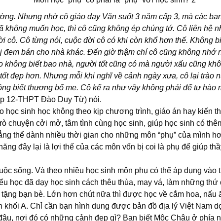
trường. Nhưng nhờ cô giáo dạy Văn suốt 3 năm cấp 3, mà các b
u rã không muốn học, thì cô cũng không ép chúng tớ. Cô liên hệ
 cô. Cô từng nói, cuộc đời cô có khi còn khổ hơn thế. Không bi
 bị đem bán cho nhà khác.
Đến giờ thậm chí cô cũng không nhớ n
ho không biết bao nhà, người tốt cũng có mà người xấu cũng khô
 tốt đẹp hơn. Nhưng mỗi khi nghĩ về cảnh ngày xưa, cô lại trào
hông biết thương bố mẹ. Cô kể ra như vậy không phải để tự hào
ớp 12-THPT Đào Duy Từ) nói.
 học sinh học không theo kịp chương trình, giáo án hay kiến th
 chuyện cởi mở, tâm tình cùng học sinh, giúp học sinh có thê
hẳng thể dành nhiều thời gian cho những môn “phụ” của mình h
ng đây lại là lợi thế của các môn vốn bị coi là phụ để giúp th
ộc sống. Và theo nhiều học sinh môn phụ có thể áp dụng vào tr
u học đã dạy học sinh cách thêu thùa, may vá, làm những thứ 
t tặng bạn bè. Lớn hơn chút nữa thì được học về cắm hoa, nấu
khối A. Chỉ cần bạn hình dung được bản đồ địa lý Việt Nam dọ
 ở đâu, nơi đó có những cảnh đẹp gì? Bạn biết Mộc Châu ở phí