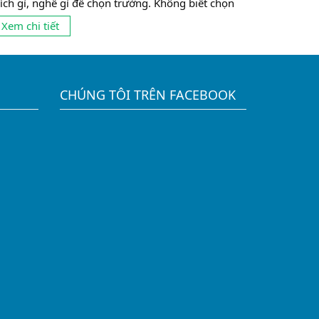
hích gì, nghề gì để chọn trường. Không biết chọn
rường nào Theo thống kê gần đây, có tới 10% số
Xem chi tiết
inh viên không theo được ngành mình đang học vì
ọn nghề chưa phù hợp. Và có lẽ, con số này còn...
CHÚNG TÔI TRÊN FACEBOOK