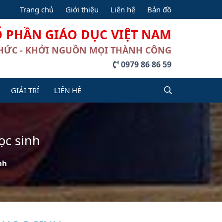
Trang chủ
Giới thiệu
Liên hệ
Bản đồ
Ổ PHẦN GIÁO DỤC VIỆT NAM
THỨC - KHỞI NGUỒN MỌI THÀNH CÔNG
0979 86 86 59
GIẢI TRÍ
LIÊN HỆ
ọc sinh
nh