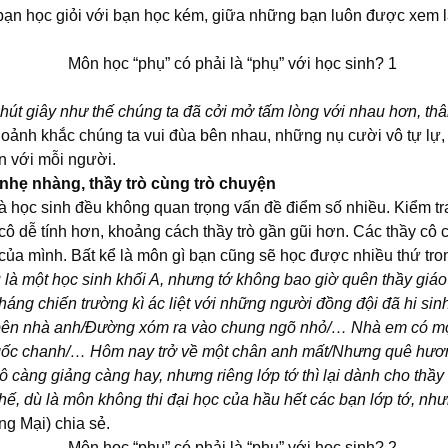
ạn học giỏi với bạn học kém, giữa những bạn luôn được xem 
t giây như thế chúng ta đã cởi mở tấm lòng với nhau hơn, thân
hoảnh khắc chúng ta vui đùa bên nhau, những nụ cười vô tự lự, 
n với mỗi người.
 nhẹ nhàng, thầy trò cùng trò chuyện
 học sinh đều không quan trọng vấn đề điểm số nhiều. Kiểm tr
y cô dễ tính hơn, khoảng cách thầy trò gần gũi hơn. Các thầy cô
của mình. Bất kể là môn gì bạn cũng sẽ học được nhiều thứ tro
dù là một học sinh khối A, nhưng tớ không bao giờ quên thầy gi
háng chiến trường kì ác liệt với những người đồng đội đã hi si
bên nhà anh/Đường xóm ra vào chung ngõ nhỏ/… Nhà em có một
 gốc chanh/… Hôm nay trở về một chân anh mất/Nhưng quê hương
ô càng giảng càng hay, nhưng riêng lớp tớ thì lại dành cho thầ
 thế, dù là môn không thi đại học của hầu hết các bạn lớp tớ,
g Mại) chia sẻ.