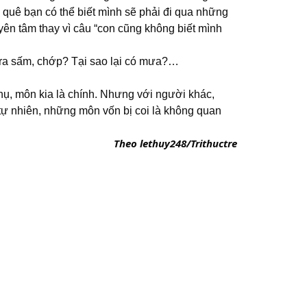
quê bạn có thể biết mình sẽ phải đi qua những
ẹ yên tâm thay vì câu “con cũng không biết mình
i ra sấm, chớp? Tại sao lại có mưa?…
hụ, môn kia là chính. Nhưng với người khác,
 tự nhiên, những môn vốn bị coi là không quan
Theo lethuy248/Trithuctre