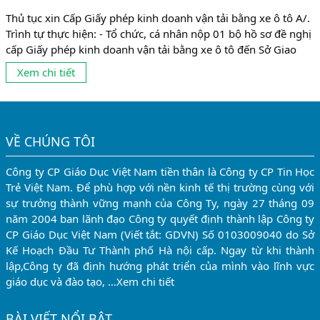
Thủ tục xin Cấp Giấy phép kinh doanh vận tải bằng xe ô tô A/.
Trình tự thực hiện: - Tổ chức, cá nhân nộp 01 bộ hồ sơ đề nghị
cấp Giấy phép kinh doanh vận tải bằng xe ô tô đến Sở Giao
thông vận tải doanh nghiệp đăng ký kinh doanh. - Trong thời
Xem chi tiết
hạn 05 ngày làm việc, kể...
VỀ CHÚNG TÔI
Công ty CP Giáo Dục Việt Nam tiền thân là Công ty CP Tin Học
Trẻ Việt Nam. Để phù hợp với nền kinh tế thị trường cùng với
sự trưởng thành vững mạnh của Công Ty, ngày 27 tháng 09
năm 2004 ban lãnh đạo Công ty quyết định thành lập Công ty
CP Giáo Dục Việt Nam (Viết tắt: GDVN) Số 0103009040 do Sở
Kế Hoạch Đầu Tư Thành phố Hà nội cấp. Ngay từ khi thành
lập,Công ty đã định hướng phát triển của mình vào lĩnh vực
giáo dục và đào tạo, …
Xem chi tiết
BÀI VIẾT NỔI BẬT