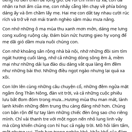
nhận ra hơi ấm của mẹ, con nhảy cẫng lên chạy về phía bóng
dáng ấy và ôm chầm lấy mẹ. Hai mẹ con dắt tay nhau cười rúc
rích và trở về nơi mái tranh nghèo sậm màu mưa nắng.
Con nhớ những ô mạ mùa thu xanh mơn mởn, dáng mẹ lưng
cong xuống ruộng cày. Đám bùn nức hương gieo hy vọng để
mẹ dãi gió dầm mưa nuôi chúng con.
Con nhớ khoảng sân rộng nhà bà nội, nhớ những đồi sim tím
ngát hương cuối làng, nhớ cả những dòng sông êm ả, mềm
mại như những dải lụa đào dịu dàng vắt qua làng êm đềm
như những bài thơ. Những điều ngọt ngào nhưng lại quá xa
xôi.
Con lớn lên cùng những câu chuyện cổ, những đêm ngửa mặt
ngắm ông Thần Nông, đàn vịt trời, và cả những cuộc phiêu
lưu bắt đom đóm trong mưa…Hương mùa thu man mát, lành
lạnh khiến những đêm trung thu càng đáng nhớ hơn. Chúng
con bận rộn để tự tay làm những chiếc đèn ông sao cho riêng
mình. Chỉ vài thanh tre với một ngọn nến nhỏ lung linh vậy
mà cũng khiến chúng con hì hục cả ngày trời. Mồ hôi lấm tấm,
mệt nhưng vui. Tình bạn trong nghèo khó, khắc khổ của đám