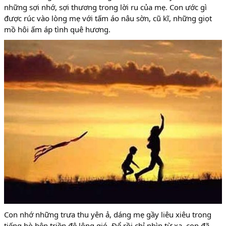
những sợi nhớ, sợi thương trong lời ru của mẹ. Con ước gì
được rúc vào lòng mẹ với tấm áo nâu sờn, cũ kĩ, những giọt
mồ hôi ấm áp tình quê hương.
Con nhớ những trưa thu yên ả, dáng mẹ gầy liêu xiêu trong
tiếng hò bên triền đê lộng gió. Để rồi chỉ nhìn từ xa, con đã