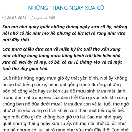
NHỮNG THÁNG NGÀY XƯA CŨ
20 01, 2015
tuyensinh89
Sao mà nhớ quay quắt những tháng ngày xưa cũ ấy, những
nỗi nhớ có lúc như mơ hồ nhưng có lúc lại rõ ràng như vừa
mới đây thôi.
Cơn mưa chiều đưa con về miền ký ức tuổi thơ xốn xang
như những bong bóng mưa bồng bềnh trôi bên hiên nhà
xưa cũ. Nơi ấy có mẹ, có bà, có cu Tí, thằng Tèo và cả một
tuổi thơ đầy gian khó.
Quê nhà những ngày mưa gió ấy thật yên bình. Nơi ấy không
ồn ào bởi tiếng còi xe, tiếng gắt gỏng tranh đường, những
bộn bề công việc hay sự kèn cựa để mưu sinh.Mưa mát lành
trong đôi mắt trong veo của đám trẻ! Còn gì vui hơn khi cùng
chúng bạn nô đùa dưới mưa? Mưa đưa con về lại tuổi thơ ngỡ
như chìm vào vùng cổ tích khiến con thần mặt tiếc ngẩn tiếc
ngơ một điều gì đó không bao giờ trở lại. Sao mà nhớ quay
quắt những tháng ngày xưa cũ ấy, những nỗi nhớ có lúc như
mơ hồ nhưng có lúc lại rõ ràng như vừa mới đây thôi.Con nhớ