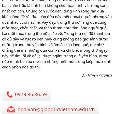
bạn chăn trâu là tình bạn không chút toan tính và trong sáng
nhất đời con. Chúng con rước đèn, tùng rinh rồng rắn qua
khắp làng để rồi đứa nào đứa nầy mệt nhoài người nhưng vẫn
đua nhau cười nắc nẻ. Vậy đấy, trung thu nơi làng quê cũng
mộc mạc, chân chất, và thảo thơm như tấm lòng người quê.
Lại một mùa trung thu nữa sắp về. Trung thu nơi đô thành dù
có đủ đầy và rực rỡ đến mấy cũng không bao giờ sánh được
những trung thu yên bình và ấm áp của làng quê, mẹ nhỉ?
Chẳng thế mà những đứa con xa xứ chỉ biết mong chờ ngày
này để tìm lối về để lại được ngắm trăng quê yên bình, được
núp mình bên áo mẹ sau những mệt mỏi trong kiếp mưu sinh
chốn phồn hoa đô thị.
An Nhiên / dantri
0979.86.86.59
hoaivan@giaoducvietnam.edu.vn