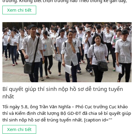
trường. Không biết chọn trường nào Theo thống kê gần đây,
có tới 10% số sinh viên không theo được ngành mình đang
Xem chi tiết
học vì chọn nghề chưa phù hợp. Và có lẽ, con số này còn...
Bí quyết giúp thí sinh nộp hồ sơ dễ trúng tuyển
nhất
Tối ngày 5.8, ông Trần Văn Nghĩa – Phó Cục trưởng Cục khảo
thí và Kiểm định chất lượng Bộ GD-ĐT đã chia sẻ bí quyết giúp
thí sinh nộp hồ sơ dễ trúng tuyển nhất. [caption id=""
align="aligncenter" width="495"] Theo ông Nghĩa, thí sinh
Xem chi tiết
trước khi nộp hồ sơ xét tuyển nên tham khảo điểm chuẩn của