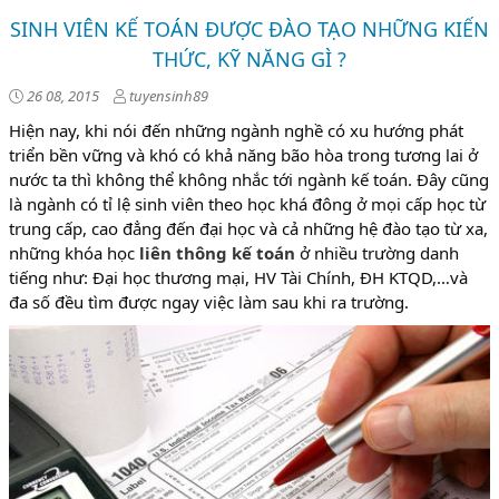
SINH VIÊN KẾ TOÁN ĐƯỢC ĐÀO TẠO NHỮNG KIẾN
THỨC, KỸ NĂNG GÌ ?
26 08, 2015
tuyensinh89
Hiện nay, khi nói đến những ngành nghề có xu hướng phát
triển bền vững và khó có khả năng bão hòa trong tương lai ở
nước ta thì không thể không nhắc tới ngành kế toán. Đây cũng
là ngành có tỉ lệ sinh viên theo học khá đông ở mọi cấp học từ
trung cấp, cao đẳng đến đại học và cả những hệ đào tạo từ xa,
những khóa học
liên thông kế toán
ở nhiều trường danh
tiếng như: Đại học thương mại, HV Tài Chính, ĐH KTQD,…và
đa số đều tìm được ngay việc làm sau khi ra trường.