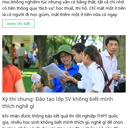
Học không nghiêm túc nhưng vẫn có bằng thật, tất cả chỉ nhờ
có tiền thông qua “dịch vụ” học thuê, thi hộ. Chỉ mất một ít tiền
là có người đi học giùm, mất thêm một ít tiền nữa có ngay
người đi thi giùm. Chuyện học thuê, thi hộ (học giả, thi giả) đã
Xem chi tiết
hợp pháp hóa cho những...
Kỳ thi chung: Đào tạo lớp SV không biết mình
thích nghề gì
Khi nhận được thông báo kết quả thi tốt nghiệp THPT quốc
gia, nhiều học sinh không biết mình thích gì, nghề gì để chọn