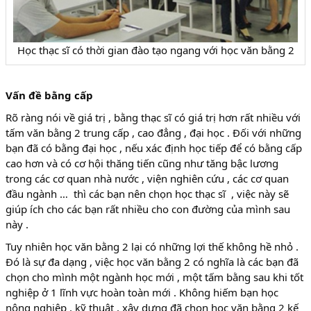
Học thạc sĩ có thời gian đào tạo ngang với học văn bằng 2
Vấn đề bằng cấp
Rõ ràng nói về giá trị , bằng thạc sĩ có giá trị hơn rất nhiều với
tấm văn bằng 2 trung cấp , cao đẳng , đại học . Đối với những
bạn đã có bằng đại học , nếu xác định học tiếp để có bằng cấp
cao hơn và có cơ hội thăng tiến cũng như tăng bậc lương
trong các cơ quan nhà nước , viện nghiên cứu , các cơ quan
đầu ngành … thì các bạn nên chọn học thạc sĩ , việc này sẽ
giúp ích cho các bạn rất nhiều cho con đường của mình sau
này .
Tuy nhiên học văn bằng 2 lại có những lợi thế không hề nhỏ .
Đó là sự đa dạng , việc học văn bằng 2 có nghĩa là các bạn đã
chọn cho mình một ngành học mới , một tấm bằng sau khi tốt
nghiệp ở 1 lĩnh vực hoàn toàn mới . Không hiếm bạn học
nông nghiệp , kỹ thuật , xây dựng đã chọn học văn bằng 2 kế