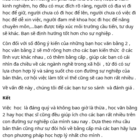
kinh nghiệm, họ đều có mục đích rõ ràng, người có địa vị đi
học để giữ, người chưa có đi học để lên, người chưa có việc đi
học để dễ xin việc, người đam mê khoa học đi học để nâng
chuyên môn,…bạn được tiếp xúc môi trường cầu tiến, tư duy
sẽ khác. Bạn sẽ định hướng tốt hơn cho sự nghiệp .
Còn đối với số đông ý kiến của những bạn học văn bằng 2 ,
học văn bằng 2 sẽ mở rộng hơn cho các bạn kiến thức ở các
lĩnh vực khác nhau , có thêm bằng cấp , giúp các bạn có cái
nhìn đa chiều về các ngành nghề trong xã hội , từ đó có sự
lựa chọn hợp lý và sáng suốt cho con đường sự nghiệp của
bản thân, cơ hội việc làm tốt vì thế cũng sẽ cao hơn rất nhiều .
Về vấn đề này , chúng tôi để các bạn tư so sánh và đánh giá .
Kết
Việc học là đáng quý và không bao giờ là thừa , học văn bằng
2 hay học thạc sĩ cũng đều giúp ích cho các bạn rất nhiều trên
con đường sự nghiệp của mình sau nay . Dựa theo nhu cầu
bản thân cũng như sự đòi hỏi về bằng cấp mà các bạn hãy lựa
chọn phương pháp học hợp lý nhất cho mình .