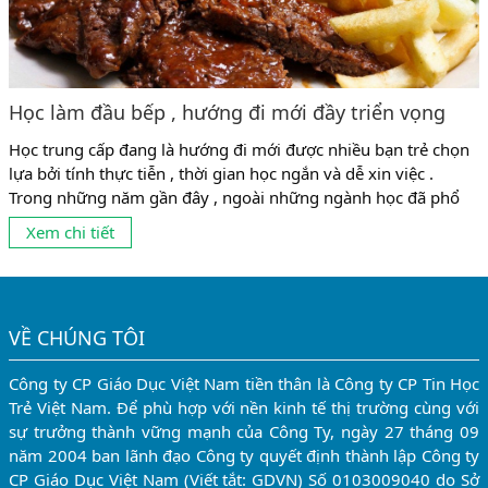
Học làm đầu bếp , hướng đi mới đầy triển vọng
Học trung cấp đang là hướng đi mới được nhiều bạn trẻ chọn
lựa bởi tính thực tiễn , thời gian học ngắn và dễ xin việc .
Trong những năm gần đây , ngoài những ngành học đã phổ
biến như trung cấp mầm non , trung cấp công nghệ thông tin
Xem chi tiết
... thì ngành nấu ăn đang được...
VỀ CHÚNG TÔI
Công ty CP Giáo Dục Việt Nam tiền thân là Công ty CP Tin Học
Trẻ Việt Nam. Để phù hợp với nền kinh tế thị trường cùng với
sự trưởng thành vững mạnh của Công Ty, ngày 27 tháng 09
năm 2004 ban lãnh đạo Công ty quyết định thành lập Công ty
CP Giáo Dục Việt Nam (Viết tắt: GDVN) Số 0103009040 do Sở