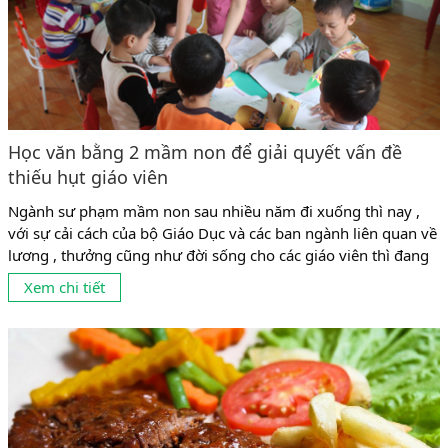
Học văn bằng 2 mầm non để giải quyết vấn đề
thiếu hụt giáo viên
Ngành sư phạm mầm non sau nhiều năm đi xuống thì nay ,
với sự cải cách của bộ Giáo Dục và các ban ngành liên quan về
lương , thưởng cũng như đời sống cho các giáo viên thì đang
có dấu hiệu phát triển mạnh trở lại . Tuy nhiên , tình trạng
Xem chi tiết
cung không đủ cầu ,...