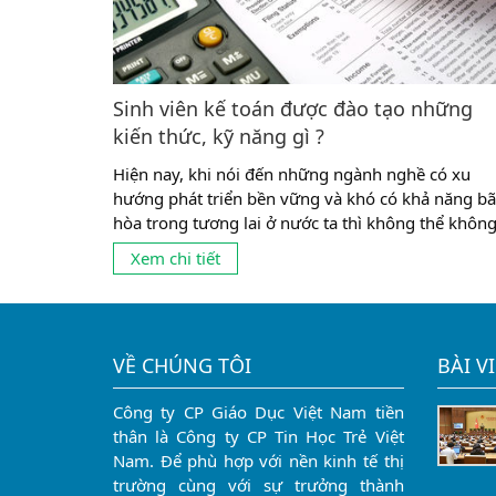
Sinh viên kế toán được đào tạo những
kiến thức, kỹ năng gì ?
Hiện nay, khi nói đến những ngành nghề có xu
hướng phát triển bền vững và khó có khả năng b
hòa trong tương lai ở nước ta thì không thể khôn
nhắc tới ngành kế toán. Đây cũng là ngành có tỉ lệ
Xem chi tiết
sinh viên theo học khá đông ở mọi cấp học từ tru
cấp, cao đẳng đến...
VỀ CHÚNG TÔI
BÀI V
Công ty CP Giáo Dục Việt Nam tiền
thân là Công ty CP Tin Học Trẻ Việt
Nam. Để phù hợp với nền kinh tế thị
trường cùng với sự trưởng thành