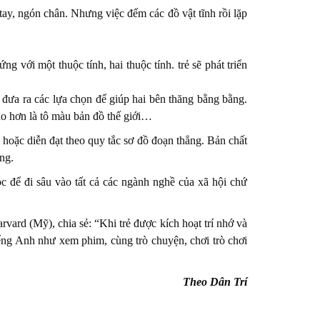
ay, ngón chân. Nhưng việc đếm các đồ vật tĩnh rồi lặp
g với một thuộc tính, hai thuộc tính. trẻ sẽ phát triển
ẻ đưa ra các lựa chọn để giúp hai bên thăng bằng bằng.
cao hơn là tô màu bản đồ thế giới…
c, hoặc diễn đạt theo quy tắc sơ đồ đoạn thẳng. Bản chất
ng.
c để đi sâu vào tất cả các ngành nghề của xã hội chứ
rd (Mỹ), chia sẻ: “Khi trẻ được kích hoạt trí nhớ và
iếng Anh như xem phim, cùng trò chuyện, chơi trò chơi
Theo Dân Trí