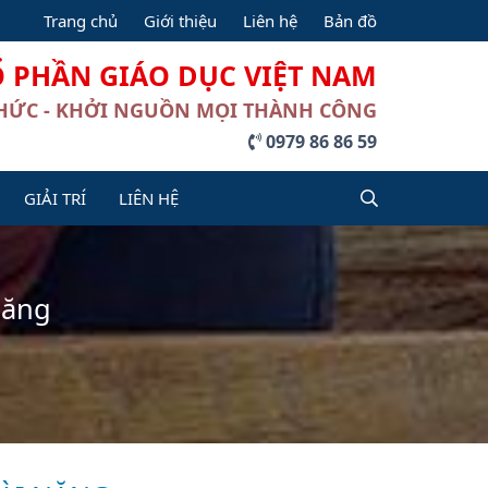
Trang chủ
Giới thiệu
Liên hệ
Bản đồ
Ổ PHẦN GIÁO DỤC VIỆT NAM
THỨC - KHỞI NGUỒN MỌI THÀNH CÔNG
0979 86 86 59
GIẢI TRÍ
LIÊN HỆ
năng