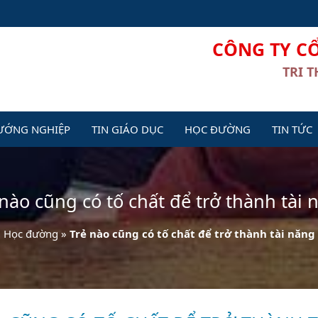
CÔNG TY C
TRI 
ƯỚNG NGHIỆP
TIN GIÁO DỤC
HỌC ĐƯỜNG
TIN TỨC
 nào cũng có tố chất để trở thành tài 
Học đường
»
Trẻ nào cũng có tố chất để trở thành tài năng