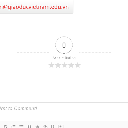
n@giaoducvietnam.edu.vn
0
Article Rating
{}
[+]