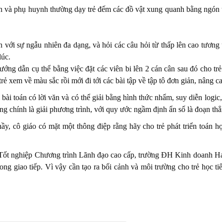
ên và phụ huynh thường dạy trẻ đếm các đồ vật xung quanh bằng ngón t
 với sự ngẫu nhiên đa dạng, và hỏi các câu hỏi từ thấp lên cao tương ứn
lúc.
ướng dẫn cụ thể bằng việc đặt các viên bi lên 2 cán cân sau đó cho tr
rẻ xem về màu sắc rồi mới đi tới các bài tập về tập tô đơn giản, nâng 
i bài toán có lời văn và có thể giải bằng hình thức nhẩm, suy diễn logi
ng chính là giải phương trình, với quy ước ngầm định ẩn số là đoạn thẳ
, cô giáo có mặt một thông điệp rằng hãy cho trẻ phát triển toán họ
Tốt nghiệp Chương trình Lãnh đạo cao cấp, trường ĐH Kinh doanh Harva
ng giao tiếp. Vì vậy cần tạo ra bối cảnh và môi trường cho trẻ học t