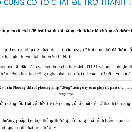
O CŨNG CÓ TỐ CHẤT ĐỂ TRỞ THÀNH T
cũng có tố chất để trở thành tài năng, chỉ khác là chúng có được
háp dạy học giúp trẻ phát triển trí não ngay từ khi còn nhỏ đã được t
các bậc phụ huynh tại khu vực Hà Nội
 của hơn 30 đầu sách về toán học cho học sinh THPT và học sinh giỏi th
 tự nhiên, khoa học công nghệ phát triển. Vì thế các nước đều xem toá
ầy Trần Phương chia sẻ phương pháp “động” trong dạy toán giúp trẻ phát triển tư 
vượt trội
 sớm càng tốt. Bất cứ đứa trẻ nào cũng có tố chất để trở thành tài nă
phương pháp dạy học thông thường mà trong quá trình biên soạn các b
nh quá trình phát triển tư duy