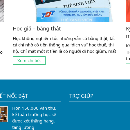
Học giả – bằng thật
K
m
Học không nghiêm túc nhưng vẫn có bằng thật, tất
cả chỉ nhờ có tiền thông qua “dịch vụ” học thuê, thi
K
hộ. Chỉ mất một ít tiền là có người đi học giùm, mất
ão
T
thêm một ít tiền nữa có ngay người đi thi giùm.
g
t
Xem chi tiết
Chuyện học thuê, thi hộ (học giả, thi giả) đã hợp
t
pháp hóa cho những...
ng
s
ch
IẾT NỔI BẬT
TRỢ GIÚP
Hơn 150.000 văn thư,
kế toán trường học sẽ
được xét thăng hạng,
tăng lương