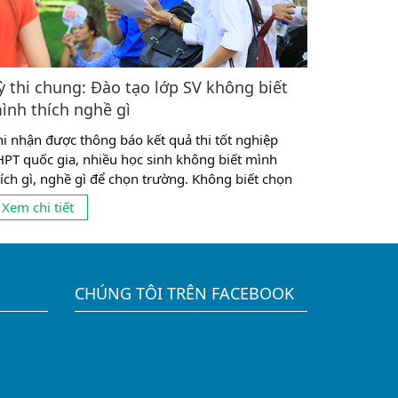
ỳ thi chung: Đào tạo lớp SV không biết
ình thích nghề gì
hi nhận được thông báo kết quả thi tốt nghiệp
HPT quốc gia, nhiều học sinh không biết mình
hích gì, nghề gì để chọn trường. Không biết chọn
rường nào Theo thống kê gần đây, có tới 10% số
Xem chi tiết
inh viên không theo được ngành mình đang học vì
ọn nghề chưa phù hợp. Và có lẽ, con số này còn...
CHÚNG TÔI TRÊN FACEBOOK