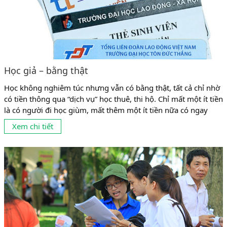
Học giả – bằng thật
Học không nghiêm túc nhưng vẫn có bằng thật, tất cả chỉ nhờ
có tiền thông qua “dịch vụ” học thuê, thi hộ. Chỉ mất một ít tiền
là có người đi học giùm, mất thêm một ít tiền nữa có ngay
người đi thi giùm. Chuyện học thuê, thi hộ (học giả, thi giả) đã
Xem chi tiết
hợp pháp hóa cho những...