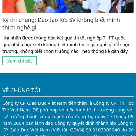
Kỳ thi chung: Đào tạo lớp SV không biết mình
thích nghề gì
Khi nhận được thông báo kết quả thi tốt nghiệp THPT quốc
gia, nhiều học sinh không biết mình thích gì, nghề gì để chọn
trường. Không biết chọn trường nào Theo thống kê gần đây,
có tới 10% số sinh viên không theo được ngành mình đang
Xem chi tiết
học vì chọn nghề chưa phù hợp. Và có lẽ, con số này còn...
VỀ CHÚNG TÔI
Công ty CP Giáo Dục Việt Nam tiền thân là Công ty CP Tin Học
Trẻ Việt Nam. Để phù hợp với nền kinh tế thị trường cùng với
sự trưởng thành vững mạnh của Công Ty, ngày 27 tháng 09
năm 2004 ban lãnh đạo Công ty quyết định thành lập Công ty
CP Giáo Dục Việt Nam (Viết tắt: GDVN) Số 0103009040 do Sở