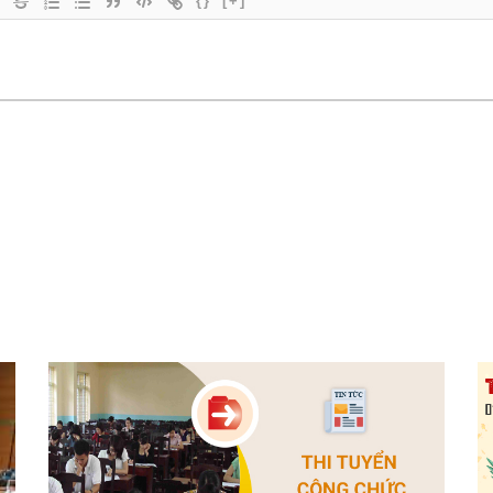
{}
[+]