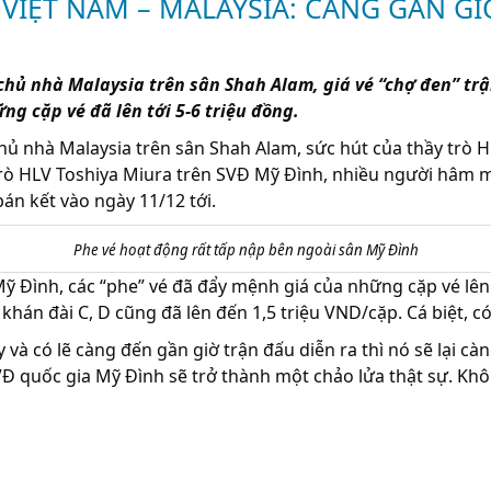
 VIỆT NAM – MALAYSIA: CÀNG GẦN G
chủ nhà Malaysia trên sân Shah Alam, giá vé “chợ đen” tr
ng cặp vé đã lên tới 5-6 triệu đồng.
hủ nhà Malaysia trên sân Shah Alam, sức hút của thầy trò H
trò HLV Toshiya Miura trên SVĐ Mỹ Đình, nhiều người hâm 
án kết vào ngày 11/12 tới.
Phe vé hoạt động rất tấp nập bên ngoài sân Mỹ Đình
ỹ Đình, các “phe” vé đã đẩy mệnh giá của những cặp vé lên 
án đài C, D cũng đã lên đến 1,5 triệu VND/cặp. Cá biệt, có như
ó lẽ càng đến gần giờ trận đấu diễn ra thì nó sẽ lại 
quốc gia Mỹ Đình sẽ trở thành một chảo lửa thật sự. Không ai 