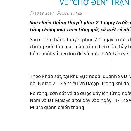
VÉ “CHỢ ĐEN” TRẬN
10 12, 2014
tuyensinh89
Sau chiến thắng thuyết phục 2-1 ngay trước 
tăng chóng mặt theo từng giờ, cá biệt có nhữ
Sau chiến thắng thuyết phục 2-1 ngay trước c
chứng kiến tận mắt màn trình diễn của thầy 
bỏ ra một số tiền lớn để sở hữu được tấm vé b
Theo khảo sát, tại khu vực ngoài quanh SVĐ M
đài B giao 2 – 2,5 triệu VND/cặp. Trong khi đó, kh
Rõ ràng, cơn sốt vé đã được đẩy lên từng ngày và c
Nam và ĐT Malaysia tới đây vào ngày 11/12 SVĐ 
Miura giành chiến thắng.