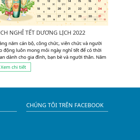
ỊCH NGHỈ TẾT DƯƠNG LỊCH 2022
àng năm cán bộ, công chức, viên chức và người
ao động luôn mong mỏi ngày nghỉ tết để có thời
ian dành cho gia đình, bạn bè và người thân. Năm
022 và 2023 lịch nghỉ tết theo quy định như sau:
Xem chi tiết
. Đối với người lao động có chế độ nghỉ 02
ày/tuần (vào thứ bảy và chủ nhật) Do...
CHÚNG TÔI TRÊN FACEBOOK