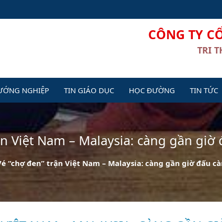
CÔNG TY C
TRI 
ƯỚNG NGHIỆP
TIN GIÁO DỤC
HỌC ĐƯỜNG
TIN TỨC
ận Việt Nam – Malaysia: càng gần giờ
Vé “chợ đen” trận Việt Nam – Malaysia: càng gần giờ đấu cà