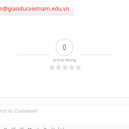
n@giaoducvietnam.edu.vn
0
Article Rating