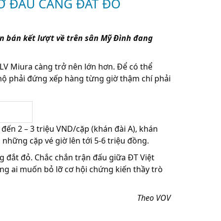
IỜ ĐẤU CÀNG ĐẮT ĐỎ
ận bán kết lượt về trên sân Mỹ Đình đang
LV Miura càng trở nên lớn hơn. Để có thể
mộ phải đứng xếp hàng từng giờ thậm chí phải
đến 2 – 3 triệu VND/cặp (khán đài A), khán
̃ng cặp vé giờ lên tới 5-6 triệu đồng.
càng đắt đỏ. Chắc chắn trận đấu giữa ĐT Việt
muốn bỏ lỡ cơ hội chứng kiến thầy trò
Theo VOV