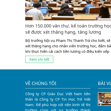
Hơn 150.000 văn thư, kế toán trường họ
sẽ được xét thăng hạng, tăng lương
Bộ trưởng Nội vụ Phạm Thị Thanh Trà cho biết, sẽ
xét thăng hạng cho nhân viên trường học, đảm b
khi thực hiện cải cách tiền lương có điều kiện xếp
lương tốt hơn. Chất vấn Bộ trưởng Nội vụ, đại biể
Xem chi tiết
Quốc hội Trịnh Minh Bình (Đoàn Vĩnh Long) cho
rằng, nhân viên trường học có vị trí, vai...
VỀ CHÚNG TÔI
BÀI V
Công ty CP Giáo Dục Việt Nam tiền
thân là Công ty CP Tin Học Trẻ Việt
Nam. Để phù hợp với nền kinh tế thị
trường cùng với sự trưởng thành