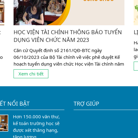
c
HỌC VIỆN TÀI CHÍNH THÔNG BÁO TUYỂN
L
DỤNG VIÊN CHỨC NĂM 2023
H
l
Căn cứ Quyết định số 2161/QĐ-BTC ngày
g
ảo
06/10/2023 của Bộ Tài chính về việc phê duyệt Kế
2
hoạch tuyển dụng viên chức Học viện Tài chính năm
1
u
2023. Học viện Tài chính thông báo tuyển dụng viên
Xem chi tiết
ng
chức cụ thể như sau: 1. Chỉ tiêu tuyển dụng: Tuyển
dụng 63 chỉ tiêu giảng viên và 06 chỉ tiêu bao gồm:
chuyên...
IẾT NỔI BẬT
TRỢ GIÚP
Hơn 150.000 văn thư,
kế toán trường học sẽ
được xét thăng hạng,
tăng lương