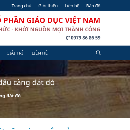
Trang chủ
Giới thiệu
Liên hệ
Bản đồ
Ổ PHẦN GIÁO DỤC VIỆT NAM
THỨC - KHỞI NGUỒN MỌI THÀNH CÔNG
0979 86 86 59
GIẢI TRÍ
LIÊN HỆ
 đấu càng đắt đỏ
ng đắt đỏ