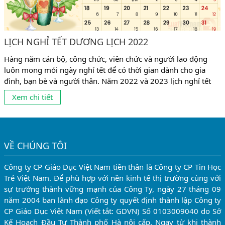
LỊCH NGHỈ TẾT DƯƠNG LỊCH 2022
Hàng năm cán bộ, công chức, viên chức và người lao động
luôn mong mỏi ngày nghỉ tết để có thời gian dành cho gia
đình, bạn bè và người thân. Năm 2022 và 2023 lịch nghỉ tết
theo quy định như sau: 1. Đối với người lao động có chế độ
Xem chi tiết
nghỉ 02 ngày/tuần (vào thứ bảy và chủ nhật) Do...
VỀ CHÚNG TÔI
Công ty CP Giáo Dục Việt Nam tiền thân là Công ty CP Tin Học
Trẻ Việt Nam. Để phù hợp với nền kinh tế thị trường cùng với
sự trưởng thành vững mạnh của Công Ty, ngày 27 tháng 09
năm 2004 ban lãnh đạo Công ty quyết định thành lập Công ty
CP Giáo Dục Việt Nam (Viết tắt: GDVN) Số 0103009040 do Sở
Kế Hoạch Đầu Tư Thành phố Hà nội cấp. Ngay từ khi thành