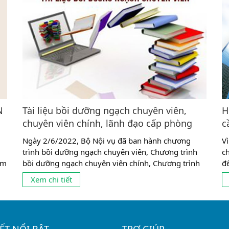
N
Tài liệu bồi dưỡng ngạch chuyên viên,
H
chuyên viên chính, lãnh đạo cấp phòng
c
Ngày 2/6/2022, Bộ Nội vụ đã ban hành chương
V
trình bồi dưỡng ngạch chuyên viên, Chương trình
c
ăm
bồi dưỡng ngạch chuyên viên chính, Chương trình
đ
ên
bồi dưỡng lãnh đạo, quản lý cấp phòng. Căn cứ
Gi
Xem chi tiết
n
chương trình Bộ Nội vụ đã ban hành thì Tài liệu
T
m:
theo Nghị định 89/2021 mới của Chính Phủ, sẽ
ng
được áp dụng từ tháng 1/7/2022. 1....