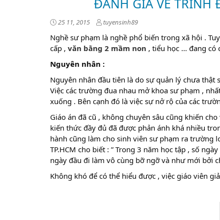
ĐÁNH GIÁ VỀ TRÌNH 
25 11, 2015
tuyensinh89
Nghề sư phạm là nghề phổ biến trong xã hội . Tuy
cấp ,
văn bằng 2 mầm non
, tiểu học … đang có 
Nguyên nhân :
Nguyên nhân đầu tiên là do sự quản lý chưa thật sự
Việc các trường đua nhau mở khoa sư phạm , nhất
xuống . Bên cạnh đó là việc sự nở rộ của các trườ
Giáo án đã cũ , không chuyên sâu cũng khiến cho 
kiến thức đầy đủ đã được phản ánh khá nhiều tron
hành cũng làm cho sinh viên sư phạm ra trường lo
TP.HCM cho biết : ” Trong 3 năm học tập , số ngày
ngày đầu đi làm vô cùng bỡ ngỡ và như mới bởi ch
Không khó để có thể hiểu được , việc giáo viên gi