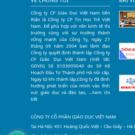
VỀ CHÚNG TÔI
BÀI V
Công ty CP Giáo Dục Việt Nam tiền
thân là Công ty CP Tin Học Trẻ Việt
Nam. Để phù hợp với nền kinh tế thị
trường cùng với sự trưởng thành
vững mạnh của Công Ty, ngày 27
tháng 09 năm 2004 ban lãnh đạo
Công ty quyết định thành lập Công ty
CP Giáo Dục Việt Nam (Viết tắt:
GDVN) Số 0103009040 do Sở Kế
Hoạch Đầu Tư Thành phố Hà nội cấp.
Ngay từ khi thành lập,Công ty đã định
hướng phát triển của mình vào lĩnh
vực giáo dục và đào tạo, …
Xem chi
tiết
CÔNG TY CỔ PHẦN GIÁO DỤC VIỆT NAM
Tại Hà Nội: 451 Hoàng Quốc Việt – Cầu Giấy – Hà 