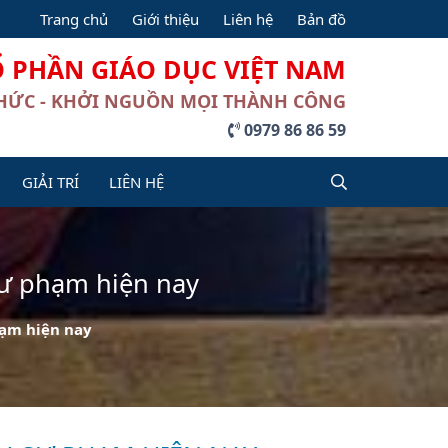
Trang chủ
Giới thiệu
Liên hệ
Bản đồ
Ổ PHẦN GIÁO DỤC VIỆT NAM
THỨC - KHỞI NGUỒN MỌI THÀNH CÔNG
0979 86 86 59
GIẢI TRÍ
LIÊN HỆ
sư phạm hiện nay
hạm hiện nay