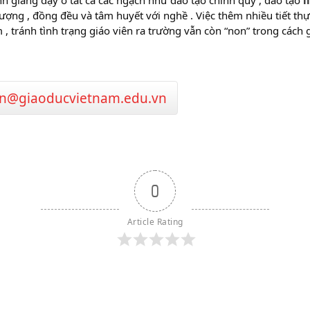
ình giảng dạy ở tất cả các ngạch như đào tạo chính quy , đào tạo
l
ượng , đồng đều và tâm huyết với nghề . Việc thêm nhiều tiết thự
 tránh tình trạng giáo viên ra trường vẫn còn “non” trong cách
n@giaoducvietnam.edu.vn
0
Article Rating