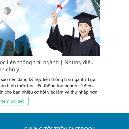
ọc liên thông trái ngành | Những điều
ần chú ý.
ì sao nên đăng ký học liên thông trái ngành? Lựa
họn hình thức học liên thông trái ngành sẽ đem
ến cho bạn nhiều cơ hội việc làm và thu nhập hơn.
ới thiệu về hình thức học liên thông trái ngành
Xem chi tiết
rước đây, thông thường mọi người có những suy
hĩ theo lối mòn là học ngành gì ở cao đẳng,...