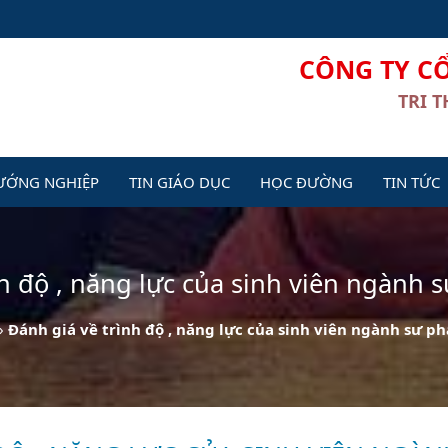
CÔNG TY C
TRI 
ƯỚNG NGHIỆP
TIN GIÁO DỤC
HỌC ĐƯỜNG
TIN TỨC
nh độ , năng lực của sinh viên ngành 
»
Đánh giá về trình độ , năng lực của sinh viên ngành sư p