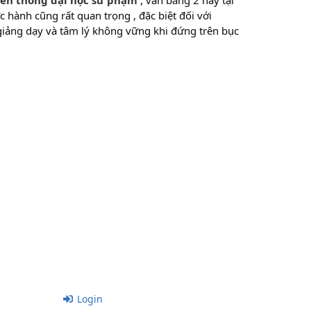
iên thông đại học sư phạm
, văn bằng 2 hay tại
c hành cũng rất quan trọng , đặc biệt đối với
 giảng dạy và tâm lý không vững khi đứng trên bục
Login