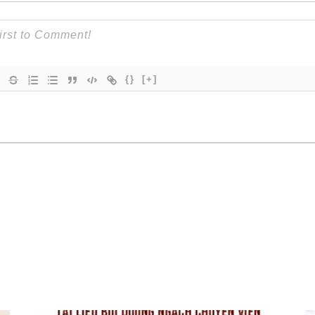
{}
[+]