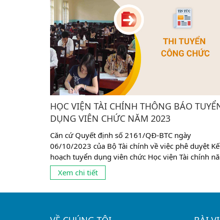
HỌC VIỆN TÀI CHÍNH THÔNG BÁO TUYỂ
DỤNG VIÊN CHỨC NĂM 2023
Căn cứ Quyết định số 2161/QĐ-BTC ngày
06/10/2023 của Bộ Tài chính về việc phê duyệt Kế
hoạch tuyển dụng viên chức Học viện Tài chính n
2023. Học viện Tài chính thông báo tuyển dụng vi
Xem chi tiết
chức cụ thể như sau: 1. Chỉ tiêu tuyển dụng: Tuyể
dụng 63 chỉ tiêu giảng viên và 06 chỉ tiêu bao gồ
chuyên...