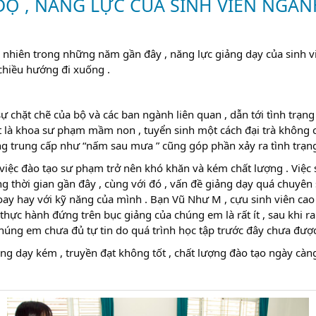
ĐỘ , NĂNG LỰC CỦA SINH VIÊN NGÀ
 nhiên trong những năm gần đây , năng lực giảng dạy của sinh v
chiều hướng đi xuống .
 chặt chẽ của bộ và các ban ngành liên quan , dẫn tới tình trạng 
 là khoa sư phạm mầm non , tuyển sinh một cách đại trà không c
ng trung cấp như “nấm sau mưa ” cũng góp phần xảy ra tình trạng 
việc đào tạo sư phạm trở nên khó khăn và kém chất lượng . Việc
g thời gian gần đây , cùng với đó , vấn đề giảng dạy quá chuyên
ay hay với kỹ năng của mình . Bạn Vũ Như M , cựu sinh viên cao
 thực hành đứng trên bục giảng của chúng em là rất ít , sau khi
úng em chưa đủ tự tin do quá trình học tập trước đây chưa được 
ảng dạy kém , truyền đạt không tốt , chất lượng đào tạo ngày cà