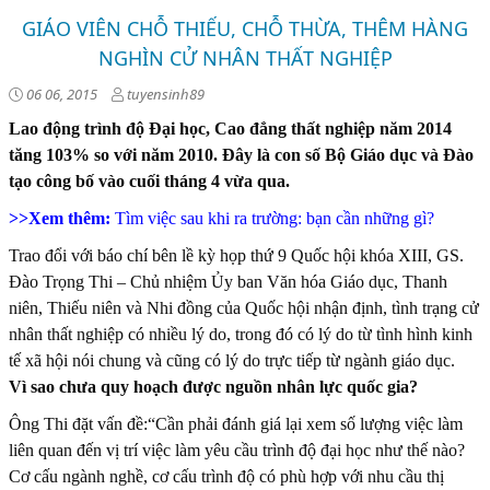
GIÁO VIÊN CHỖ THIẾU, CHỖ THỪA, THÊM HÀNG
NGHÌN CỬ NHÂN THẤT NGHIỆP
06 06, 2015
tuyensinh89
Lao động trình độ Đại học, Cao đẳng thất nghiệp năm 2014
tăng 103% so với năm 2010. Đây là con số Bộ Giáo dục và Đào
tạo công bố vào cuối tháng 4 vừa qua.
>>Xem thêm:
Tìm việc sau khi ra trường: bạn cần những gì?
Trao đổi với báo chí bên lề kỳ họp thứ 9 Quốc hội khóa XIII, GS.
Đào Trọng Thi – Chủ nhiệm Ủy ban Văn hóa Giáo dục, Thanh
niên, Thiếu niên và Nhi đồng của Quốc hội nhận định, tình trạng cử
nhân thất nghiệp có nhiều lý do, trong đó có lý do từ tình hình kinh
tế xã hội nói chung và cũng có lý do trực tiếp từ ngành giáo dục.
Vì sao chưa quy hoạch được nguồn nhân lực quốc gia?
Ông Thi đặt vấn đề:“Cần phải đánh giá lại xem số lượng việc làm
liên quan đến vị trí việc làm yêu cầu trình độ đại học như thế nào?
Cơ cấu ngành nghề, cơ cấu trình độ có phù hợp với nhu cầu thị