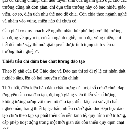
giờ cứ chung chung. Chỉ tiêu tuyển sinh của ngành giáo dục cho các
trường cũng rất đơn giản, chỉ dựa trên trường này có bao nhiêu giáo
viên, cơ sở, diện tích như thế nào để chia. Còn chia theo ngành nghề
và nhắm vào vùng, miền nào thì chưa có.
Cần phải có quy hoạch về nguồn nhân lực phù hợp với thị trường
lao động về quy mô, cơ cầu ngành nghề, trình độ, vùng miền, chi
tiết đến như vậy thì mới giải quyết được tình trạng sinh viên ra
trường thất nghiệp”.
Thiếu tiêu chí đảm bảo chất lượng đào tạo
Theo lý giải của Bộ Giáo dục và Đào tạo thì sở dĩ tỷ lệ cử nhân thất
nghiệp tăng lên có hai nguyên nhân chính:
Thứ nhất, điều kiện bảo đảm chất lượng của một số cơ sở chưa đáp
ứng yêu cầu của đào tạo, đội ngũ giảng viên thiếu về số lượng,
không tương xứng với quy mô đào tạo, điều kiện cơ sở vật chất
nghèo nàn, trang thiết bị lạc hậu; nhiều cơ sở giáo dục Đại học đào
tạo chưa theo kịp sự phát triển của nền kinh tế; quy trình mở trường,
cấp phép hoạt động trong một thời gian dài còn thiếu quy định chặt