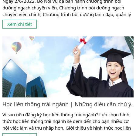
Ngày 2/6/2022, Bộ Nội vụ đã ban hành chương trình bồi
dưỡng ngạch chuyên viên, Chương trình bồi dưỡng ngạch
chuyên viên chính, Chương trình bồi dưỡng lãnh đạo, quản lý
cấp phòng. Căn cứ chương trình Bộ Nội vụ đã ban hành thì Tài
Xem chi tiết
liệu theo Nghị định 89/2021 mới của Chính Phủ, sẽ được áp
dụng từ tháng 1/7/2022. 1....
Học liên thông trái ngành | Những điều cần chú ý.
Vì sao nên đăng ký học liên thông trái ngành? Lựa chọn hình
thức học liên thông trái ngành sẽ đem đến cho bạn nhiều cơ
hội việc làm và thu nhập hơn. Giới thiệu về hình thức học liên
thông trái ngành Trước đây, thông thường mọi người có