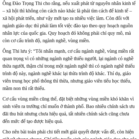
Ông Đào Trọng Thi cho rằng, nếu xuất phát từ nguyên nhân kinh tế
– xã hội thì không còn cách nào khác là phải tìm cách để kinh tế –
xã hội phát triển, như vậy mới tạo ra nhiều việc làm. Còn đối với
ngành giáo dục thì phải làm tốt việc đào tạo theo quy hoạch nguồn
nhân lực của quốc gia. Quy hoạch đó không phải chỉ quy mô, mà
còn cơ cấu trình độ, ngành nghề, vùng miền.
Ông Thi lưu ý: “Tôi nhấn mạnh, cơ cấu ngành nghề, vùng miền rất
quan trọng vì có những ngành nghề thiếu người, lại ngành có nghề
thừa người, thậm chí trong một ngành nghề thì có ngành nghề thiếu
trình độ này, ngành nghề khác lại thừa trình độ khác. Thí dụ, giáo
viên trung học phổ thông thì thừa, nhưng giáo viên tiểu học thiếu,
mầm non thì rất thiếu.
Cơ cấu vùng miền cũng thế, đặt biệt những vùng miền khó khăn vì
sinh viên ra trường chỉ muốn ở thành phố. Bao nhiêu chính sách ưu
đãi thu hút nhưng chưa hiệu quả, tất nhiên chính sách cũng chưa
đến mức để tạo được hiệu quả.
Cho nên bài toán phải chi tiết mới giải quyết được vấn đề, còn hiện