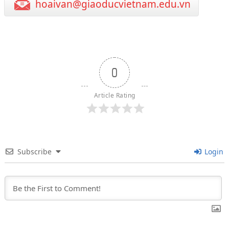
hoaivan@giaoducvietnam.edu.vn
0
Article Rating
Subscribe
Login