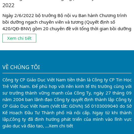
2022
Ngày 2/6/2022 bộ trưởng Bộ nội vụ Ban hành Chương trình
bồi dưỡng ngạch chuyên viên và tương (Quyết định số
420/QĐ-BNV) gồm 20 chuyên đề với tổng thời gian bồi dưỡng
là 160 tiết (08 tiết/ngày). Đối tượng tham gia bồi dưỡng được
Xem chi tiết
quy định như sau: Công chức ngạch chuyên viên và tương
đương, viên chức giữ chức danh...
VỀ CHÚNG TÔI
Công ty CP Giáo Dục Việt Nam tiền thân là Công ty CP Tin Học
Trẻ Việt Nam. Để phù hợp với nền kinh tế thị trường cùng với
sự trưởng thành vững mạnh của Công Ty, ngày 27 tháng 09
năm 2004 ban lãnh đạo Công ty quyết định thành lập Công ty
CP Giáo Dục Việt Nam (Viết tắt: GDVN) Số 0103009040 do Sở
Kế Hoạch Đầu Tư Thành phố Hà nội cấp. Ngay từ khi thành
lập,Công ty đã định hướng phát triển của mình vào lĩnh vực
giáo dục và đào tạo, …
Xem chi tiết