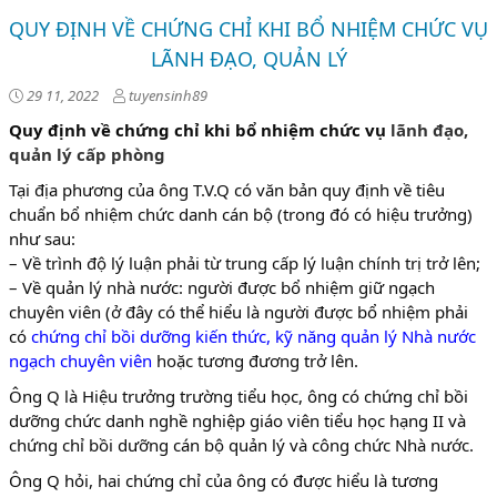
QUY ĐỊNH VỀ CHỨNG CHỈ KHI BỔ NHIỆM CHỨC VỤ
LÃNH ĐẠO, QUẢN LÝ
29 11, 2022
tuyensinh89
Quy định về chứng chỉ khi bổ nhiệm chức vụ
lãnh đạo,
quản lý cấp phòng
Tại địa phương của ông T.V.Q có văn bản quy định về tiêu
chuẩn bổ nhiệm chức danh cán bộ (trong đó có hiệu trưởng)
như sau:
– Về trình độ lý luận phải từ trung cấp lý luận chính trị trở lên;
– Về quản lý nhà nước: người được bổ nhiệm giữ ngạch
chuyên viên (ở đây có thể hiểu là người được bổ nhiệm phải
có
chứng chỉ bồi dưỡng kiến thức, kỹ năng quản lý Nhà nước
ngạch chuyên viên
hoặc tương đương trở lên.
Ông Q là Hiệu trưởng trường tiểu học, ông có chứng chỉ bồi
dưỡng chức danh nghề nghiệp giáo viên tiểu học hạng II và
chứng chỉ bồi dưỡng cán bộ quản lý và công chức Nhà nước.
Ông Q hỏi, hai chứng chỉ của ông có được hiểu là tương