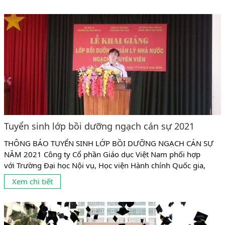
Tuyển sinh lớp bồi dưỡng ngạch cán sự 2021
THÔNG BÁO TUYỂN SINH LỚP BỒI DƯỠNG NGẠCH CÁN SỰ
NĂM 2021 Công ty Cổ phần Giáo dục Việt Nam phối hợp
với Trường Đại học Nội vụ, Học viện Hành chính Quốc gia,
Trường cán bộ quản lý văn hóa thể thao và du lịch tổ chức
Xem chi tiết
chiêu sinh Lớp Bồi dưỡng ngạch cán sự như sau: 1. Đối tượng
học lớp...