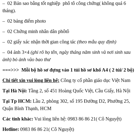
– 02 Bản sao bằng tốt nghiệp phô tô công chứng( không quá 6
tháng).
– 02 bảng điểm photo
– 02 Chứng minh nhân dân phôtô
– 02 giấy xác nhận thời gian công tác
(theo mẫu quy định)
– 04 ảnh 3×4
(ghi rõ họ tên, ngày tháng năm sinh và nơi sinh sau
ảnh) bỏ ảnh vào bao thư
===>>> Mỗi bộ hồ sơ đựng vào 1 túi hồ sơ khổ A4 ( 2 túi/ 2 bộ)
Chi tiết xin vui lòng liên hệ:
Công ty cổ phần giáo dục Việt Nam
Tại Hà Nội:
Tầng 2, số 451 Hoàng Quốc Việt, Cầu Giấy, Hà Nội
Tại Tp HCM:
Lầu 2, phòng 302, số 195 Đường D2, Phường 25,
Quận Bình Thạnh, HCM
Các tỉnh khác:
Vui lòng liên hệ: 0983 86 86 21( Cô Nguyệt)
Hotline:
0983 86 86 21( Cô Nguyệt)