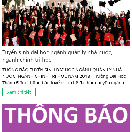
Tuyển sinh đại học ngành quản lý nhà nước,
ngành chính trị học
THÔNG BÁO TUYỂN SINH ĐẠI HỌC NGÀNH QUẢN LÝ NHÀ
NƯỚC; NGÀNH CHÍNH TRỊ HỌC NĂM 2018 Trường Đại Học
Thành Đông thông báo tuyển sinh hệ đại học chuyên ngành
Quản Lý nhà nước và ngành Chính trị học năm học 2017 -
Xem chi tiết
2018, cụ thể như sau : Đối tượng tuyển sinh: Học sinh tốt
nghiệp THPT, BTVH hoặc sinh đã...