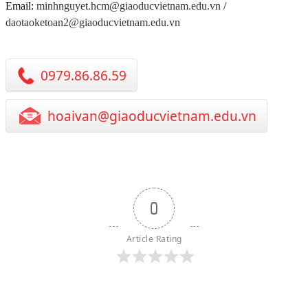
Email:
minhnguyet.hcm@giaoducvietnam.edu.vn
/
daotaoketoan2@giaoducvietnam.edu.vn
0979.86.86.59
hoaivan@giaoducvietnam.edu.vn
0
Article Rating