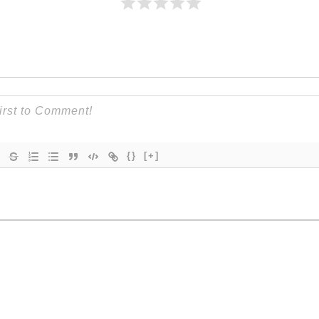
{}
[+]