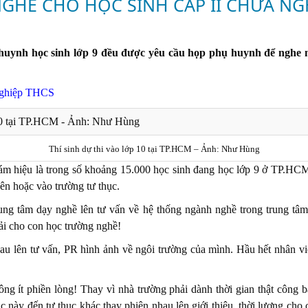
NGHỀ CHO HỌC SINH CẤP II CHƯA NG
ụ huynh học sinh lớp 9 đều được yêu cầu họp phụ huynh để nghe
 nghiệp THCS
Thí sinh dự thi vào lớp 10 tại TP.HCM – Ảnh: Như Hùng
iám hiệu là trong số khoảng 15.000 học sinh đang học lớp 9 ở TP.HCM
ên hoặc vào trường tư thục.
ng tâm dạy nghề lên tư vấn về hệ thống ngành nghề trong trung tâm 
ải cho con học trường nghề!
hau lên tư vấn, PR hình ảnh về ngôi trường của mình. Hầu hết nhân viê
g ít phiền lòng! Thay vì nhà trường phải dành thời gian thật công bằ
c này đến tư thục khác thay phiên nhau lên giới thiệu, thời lượng cho 