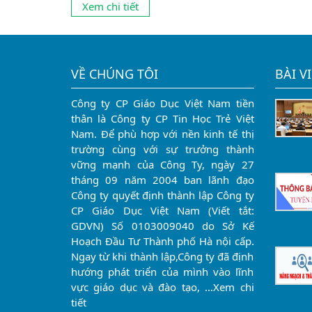
Xem chi tiết
chức cụ thể như sau: 1. Chỉ tiêu tuyển dụng: Tuyể
dụng 63 chỉ tiêu giảng viên và 06 chỉ tiêu bao gồ
chuyên...
VỀ CHÚNG TÔI
BÀI V
Công ty CP Giáo Dục Việt Nam tiền
thân là Công ty CP Tin Học Trẻ Việt
Nam. Để phù hợp với nền kinh tế thị
trường cùng với sự trưởng thành
vững mạnh của Công Ty, ngày 27
tháng 09 năm 2004 ban lãnh đạo
Công ty quyết định thành lập Công ty
CP Giáo Dục Việt Nam (Viết tắt:
GDVN) Số 0103009040 do Sở Kế
Hoạch Đầu Tư Thành phố Hà nội cấp.
Ngay từ khi thành lập,Công ty đã định
hướng phát triển của mình vào lĩnh
vực giáo dục và đào tạo, …
Xem chi
tiết