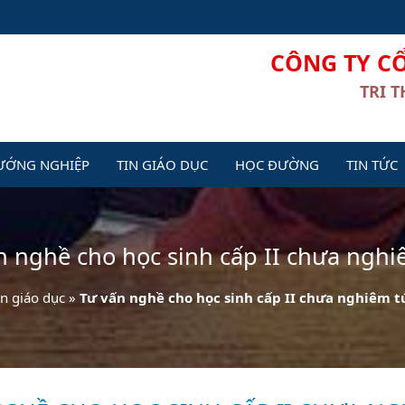
CÔNG TY C
TRI 
ƯỚNG NGHIỆP
TIN GIÁO DỤC
HỌC ĐƯỜNG
TIN TỨC
n nghề cho học sinh cấp II chưa nghi
in giáo dục
»
Tư vấn nghề cho học sinh cấp II chưa nghiêm t