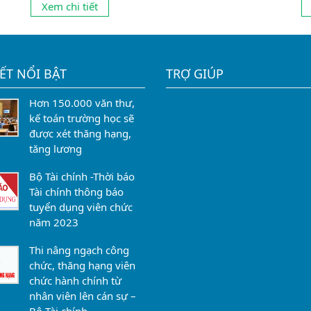
Xem chi tiết
n
chương trình Bộ Nội vụ đã ban hành thì Tài liệu
T
m:
theo Nghị định 89/2021 mới của Chính Phủ, sẽ
ng
được áp dụng từ tháng 1/7/2022. 1....
IẾT NỔI BẬT
TRỢ GIÚP
Hơn 150.000 văn thư,
kế toán trường học sẽ
được xét thăng hạng,
tăng lương
Bộ Tài chính -Thời báo
Tài chính thông báo
tuyển dụng viên chức
năm 2023
Thi nâng ngạch công
chức, thăng hạng viên
chức hành chính từ
nhân viên lên cán sự –