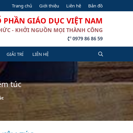
Trang chủ
Giới thiệu
Liên hệ
Bản đồ
Ổ PHẦN GIÁO DỤC VIỆT NAM
THỨC - KHỞI NGUỒN MỌI THÀNH CÔNG
0979 86 86 59
GIẢI TRÍ
LIÊN HỆ
êm túc
úc