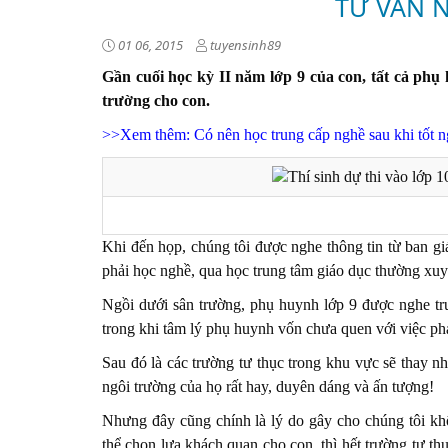
TƯ VẤN 
01 06, 2015
tuyensinh89
Gần cuối học kỳ II năm lớp 9 của con, tất cả ph
trường cho con.
>>Xem thêm:
Có nên học trung cấp nghề sau khi tốt
Khi đến họp, chúng tôi được nghe thông tin từ ban g
phải học nghề, qua học trung tâm giáo dục thường xuy
Ngồi dưới sân trường, phụ huynh lớp 9 được nghe tru
trong khi tâm lý phụ huynh vốn chưa quen với việc ph
Sau đó là các trường tư thục trong khu vực sẽ thay n
ngôi trường của họ rất hay, duyên dáng và ấn tượng!
Nhưng đây cũng chính là lý do gây cho chúng tôi khôn
thể chọn lựa khách quan cho con, thì hết trường tư thụ