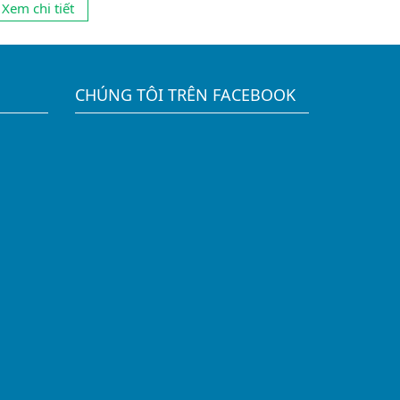
Xem chi tiết
rước đây, thông thường mọi người có những suy
hĩ theo lối mòn là học ngành gì ở cao đẳng,...
CHÚNG TÔI TRÊN FACEBOOK