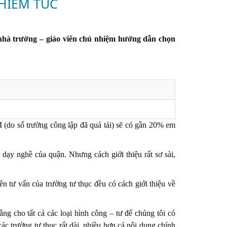
HIÊM TÚC
 nhà trường – giáo viên chủ nhiệm hướng dẫn chọn
 (do số trường công lập đã quá tải) sẽ có gần 20% em
dạy nghề của quận. Nhưng cách giới thiệu rất sơ sài,
n tư vấn của trường tư thục đều có cách giới thiệu về
ng cho tất cả các loại hình công – tư để chúng tôi có
các trường tư thục rất dài, nhiều hơn cả nội dung chính