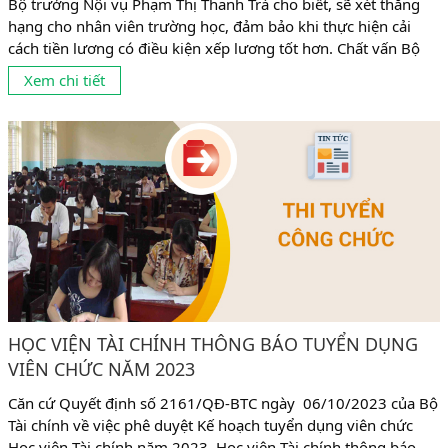
Bộ trưởng Nội vụ Phạm Thị Thanh Trà cho biết, sẽ xét thăng
hạng cho nhân viên trường học, đảm bảo khi thực hiện cải
cách tiền lương có điều kiện xếp lương tốt hơn. Chất vấn Bộ
trưởng Nội vụ, đại biểu Quốc hội Trịnh Minh Bình (Đoàn Vĩnh
Xem chi tiết
Long) cho rằng, nhân viên trường học có vị trí, vai...
HỌC VIỆN TÀI CHÍNH THÔNG BÁO TUYỂN DỤNG
VIÊN CHỨC NĂM 2023
Căn cứ Quyết định số 2161/QĐ-BTC ngày 06/10/2023 của Bộ
Tài chính về việc phê duyệt Kế hoạch tuyển dụng viên chức
Học viện Tài chính năm 2023. Học viện Tài chính thông báo