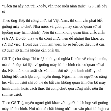
“Cách thi này hơi trái khoáy, vẫn theo kiểu hình thức”, GS Tuệ bày
tỏ.
Theo ông Tuệ, thi công chức tại Việt Nam, thí sinh vẫn phải biết
guồng máy tổ chức Nhà nước và guồng máy của cơ quan sở tại
(guồng máy hành chính). Nếu thí sinh không quan tâm, chắc chắn
sẽ trượt. Do đó, thay vì thi công chức, nên để những thủ khoa tập
sự, thử việc. Trong quá trình làm việc, họ sẽ biết các điều luật của
cơ quan sở tại mà không cần phải thi.
GS Tuệ cho rằng: Thi trượt không có nghĩa là kém về chuyên môn,
mà chưa đọc tài liệu về guồng máy hành chính của cơ quan sở tại
đó. Nếu thủ khoa xuất sắc vẫn thi trượt nên phê bình những nơi
không biết cách lựa chọn tuyển dụng. Ngoài ra, nếu người có năng
lực vẫn thi trượt chỉ có thể do bất cẩn không quan tâm đến bộ máy
hành chính, hoặc cách thức thi công chức quá cứng nhắc nên thí
sinh sẽ trượt.
Theo GS Tuệ, tuyển người giỏi khác với người thích hợp với guồng
máy hành chính. Nơi nào có chất lượng nhân sự vẫn phải kết hợp cả