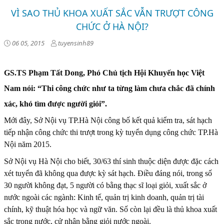
VÌ SAO THỦ KHOA XUẤT SẮC VẪN TRƯỢT CÔNG
CHỨC Ở HÀ NỘI?
06 05, 2015
tuyensinh89
GS.TS Phạm Tất Dong, Phó Chủ tịch Hội Khuyến học Việt
Nam nói: “Thi công chức như ta từng làm chưa chắc đã chính
xác, khó tìm được người giỏi”.
Mới đây, Sở Nội vụ TP.Hà Nội công bố kết quả kiểm tra, sát hạch
tiếp nhận công chức thi trượt trong kỳ tuyển dụng công chức TP.Hà
Nội năm 2015.
Sở Nội vụ Hà Nội cho biết, 30/63 thí sinh thuộc diện được đặc cách
xét tuyển đã không qua được kỳ sát hạch. Điều đáng nói, trong số
30 người không đạt, 5 người có bằng thạc sĩ loại giỏi, xuất sắc ở
nước ngoài các ngành: Kinh tế, quản trị kinh doanh, quản trị tài
chính, kỹ thuật hóa học và ngữ văn. Số còn lại đều là thủ khoa xuất
sắc trong nước, cử nhân bằng giỏi nước ngoài.