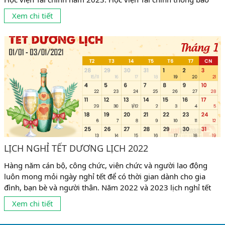
tuyển dụng viên chức cụ thể như sau: 1. Chỉ tiêu tuyển dụng:
Xem chi tiết
Tuyển dụng 63 chỉ tiêu giảng viên và 06 chỉ tiêu bao gồm:
chuyên...
LỊCH NGHỈ TẾT DƯƠNG LỊCH 2022
Hàng năm cán bộ, công chức, viên chức và người lao động
luôn mong mỏi ngày nghỉ tết để có thời gian dành cho gia
đình, bạn bè và người thân. Năm 2022 và 2023 lịch nghỉ tết
theo quy định như sau: 1. Đối với người lao động có chế độ
Xem chi tiết
nghỉ 02 ngày/tuần (vào thứ bảy và chủ nhật) Do...