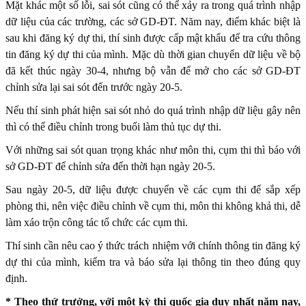
Mặt khác một số lỗi, sai sót cũng có thể xảy ra trong quá trình nhập
dữ liệu của các trường, các sở GD-ĐT. Năm nay, điểm khác biệt là
sau khi đăng ký dự thi, thí sinh được cấp mật khẩu để tra cứu thông
tin đăng ký dự thi của mình. Mặc dù thời gian chuyển dữ liệu về bộ
đã kết thúc ngày 30-4, nhưng bộ vẫn để mở cho các sở GD-ĐT
chỉnh sửa lại sai sót đến trước ngày 20-5.
Nếu thí sinh phát hiện sai sót nhỏ do quá trình nhập dữ liệu gây nên
thì có thể điều chỉnh trong buổi làm thủ tục dự thi.
Với những sai sót quan trọng khác như môn thi, cụm thi thì báo với
sở GD-ĐT để chỉnh sửa đến thời hạn ngày 20-5.
Sau ngày 20-5, dữ liệu được chuyển về các cụm thi để sắp xếp
phòng thi, nên việc điều chỉnh về cụm thi, môn thi không khả thi, dễ
làm xáo trộn công tác tổ chức các cụm thi.
Thí sinh cần nêu cao ý thức trách nhiệm với chính thông tin đăng ký
dự thi của mình, kiểm tra và báo sửa lại thông tin theo đúng quy
định.
* Theo thứ trưởng, với một kỳ thi quốc gia duy nhất năm nay,