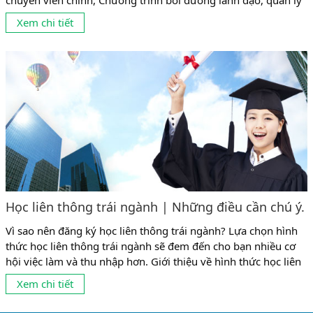
chuyên viên chính, Chương trình bồi dưỡng lãnh đạo, quản lý
cấp phòng. Căn cứ chương trình Bộ Nội vụ đã ban hành thì Tài
Xem chi tiết
liệu theo Nghị định 89/2021 mới của Chính Phủ, sẽ được áp
dụng từ tháng 1/7/2022. 1....
Học liên thông trái ngành | Những điều cần chú ý.
Vì sao nên đăng ký học liên thông trái ngành? Lựa chọn hình
thức học liên thông trái ngành sẽ đem đến cho bạn nhiều cơ
hội việc làm và thu nhập hơn. Giới thiệu về hình thức học liên
thông trái ngành Trước đây, thông thường mọi người có
Xem chi tiết
những suy nghĩ theo lối mòn là học ngành gì ở cao đẳng,...