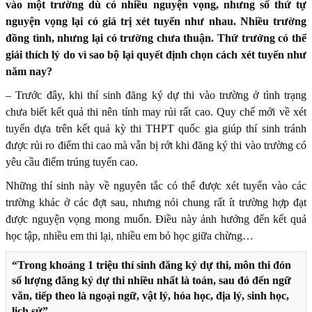
vào một trường dù có nhiều nguyện vọng, nhưng số thứ tự
nguyện vọng lại có giá trị xét tuyển như nhau. Nhiều trường
đồng tình, nhưng lại có trường chưa thuận. Thứ trưởng có thể
giải thích lý do vì sao bộ lại quyết định chọn cách xét tuyển như
năm nay?
– Trước đây, khi thí sinh đăng ký dự thi vào trường ở tình trạng
chưa biết kết quả thi nên tính may rủi rất cao. Quy chế mới về xét
tuyển dựa trên kết quả kỳ thi THPT quốc gia giúp thí sinh tránh
được rủi ro điểm thi cao mà vẫn bị rớt khi đăng ký thi vào trường có
yêu cầu điểm trúng tuyển cao.
Những thí sinh này về nguyên tắc có thể được xét tuyển vào các
trường khác ở các đợt sau, nhưng nói chung rất ít trường hợp đạt
được nguyện vọng mong muốn. Điều này ảnh hưởng đến kết quả
học tập, nhiều em thi lại, nhiều em bỏ học giữa chừng…
“Trong khoảng 1 triệu thí sinh đăng ký dự thi, môn thi đón
số lượng đăng ký dự thi nhiều nhất là toán, sau đó đến ngữ
văn, tiếp theo là ngoại ngữ, vật lý, hóa học, địa lý, sinh học,
lịch sử”.