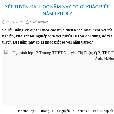
XÉT TUYỂN ĐẠI HỌC NĂM NAY CÓ GÌ KHÁC BIỆT
NĂM TRƯỚC?
21 05, 2015
tuyensinh89
Số liệu đăng ký dự thi theo các mục đích khác nhau: chỉ xét tốt
nghiệp, vừa xét tốt nghiệp vừa xét tuyển ĐH và chỉ dùng để xét
tuyển ĐH năm nay có gì khác biệt so với năm trước?
Học sinh lớp 12 Trường THPT Nguyễn Thị Diệu, Q.3, TP.HCM nộp hồ 