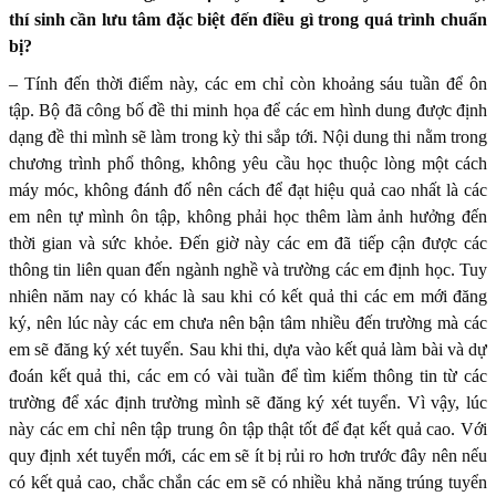
thí sinh cần lưu tâm đặc biệt đến điều gì trong quá trình chuẩn
bị?
– Tính đến thời điểm này, các em chỉ còn khoảng sáu tuần để ôn
tập. Bộ đã công bố đề thi minh họa để các em hình dung được định
dạng đề thi mình sẽ làm trong kỳ thi sắp tới. Nội dung thi nằm trong
chương trình phổ thông, không yêu cầu học thuộc lòng một cách
máy móc, không đánh đố nên cách để đạt hiệu quả cao nhất là các
em nên tự mình ôn tập, không phải học thêm làm ảnh hưởng đến
thời gian và sức khỏe. Đến giờ này các em đã tiếp cận được các
thông tin liên quan đến ngành nghề và trường các em định học. Tuy
nhiên năm nay có khác là sau khi có kết quả thi các em mới đăng
ký, nên lúc này các em chưa nên bận tâm nhiều đến trường mà các
em sẽ đăng ký xét tuyển. Sau khi thi, dựa vào kết quả làm bài và dự
đoán kết quả thi, các em có vài tuần để tìm kiếm thông tin từ các
trường để xác định trường mình sẽ đăng ký xét tuyển. Vì vậy, lúc
này các em chỉ nên tập trung ôn tập thật tốt để đạt kết quả cao. Với
quy định xét tuyển mới, các em sẽ ít bị rủi ro hơn trước đây nên nếu
có kết quả cao, chắc chắn các em sẽ có nhiều khả năng trúng tuyển