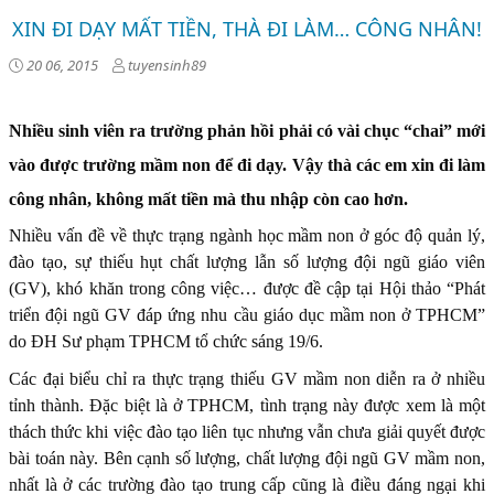
XIN ĐI DẠY MẤT TIỀN, THÀ ĐI LÀM… CÔNG NHÂN!
20 06, 2015
tuyensinh89
Nhiều sinh viên ra trường phản hồi phải có vài chục “chai” mới
vào được trường mầm non để đi dạy. Vậy thà các em xin đi làm
công nhân, không mất tiền mà thu nhập còn cao hơn.
Nhiều vấn đề về thực trạng ngành học mầm non ở góc độ quản lý,
đào tạo, sự thiếu hụt chất lượng lẫn số lượng đội ngũ giáo viên
(GV), khó khăn trong công việc… được đề cập tại Hội thảo “Phát
triển đội ngũ GV đáp ứng nhu cầu giáo dục mầm non ở TPHCM”
do ĐH Sư phạm TPHCM tổ chức sáng 19/6.
Các đại biểu chỉ ra thực trạng thiếu GV mầm non diễn ra ở nhiều
tỉnh thành. Đặc biệt là ở TPHCM, tình trạng này được xem là một
thách thức khi việc đào tạo liên tục nhưng vẫn chưa giải quyết được
bài toán này. Bên cạnh số lượng, chất lượng đội ngũ GV mầm non,
nhất là ở các trường đào tạo trung cấp cũng là điều đáng ngại khi