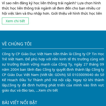
Vì sao nên đăng ký học liên thông trái ngành? Lựa chọn hình
thức học liên thông trái ngành sẽ đem đến cho bạn nhiều cơ
hội việc làm và thu nhập hơn. Giới thiệu về hình thức học liên
thông trái ngành Trước đây, thông thường mọi người có
Xem chi tiết
những suy nghĩ theo lối mòn là học ngành gì ở cao đẳng,...
VỀ CHÚNG TÔI
Công ty CP Giáo Dục Việt Nam tiền thân là Công ty CP Tin Học
Trẻ Việt Nam. Để phù hợp với nền kinh tế thị trường cùng với
sự trưởng thành vững mạnh của Công Ty, ngày 27 tháng 09
năm 2004 ban lãnh đạo Công ty quyết định thành lập Công ty
CP Giáo Dục Việt Nam (Viết tắt: GDVN) Số 0103009040 do Sở
Kế Hoạch Đầu Tư Thành phố Hà nội cấp. Ngay từ khi thành
lập,Công ty đã định hướng phát triển của mình vào lĩnh vực
giáo dục và đào tạo, …
Xem chi tiết
BÀI VIẾT NỔI BẬT