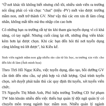
“Ở nơi khác tôi không biết nhưng chỗ tôi, nhiều sinh viên ra trường
nói rằng phải có vài chục “chai” (triệu -PV) mới vào được trường
mầm non, mới trở thành GV. Như vậy thà các em xin đi làm công
nhân, không mất tiền mà thu nhập còn cao hơn
Có những bạn ra trường rất tự tin khi tham gia tuyển dụng vì có khả
năng, có tay nghề. Nhưng cuối cùng lại rớt, những ứng viên khác
kém hơn lại được chọn. Khi các bạn đến hỏi thì nơi tuyển dụng
cũng không trả lời được”, bà Kiều kể.
Sinh viên ngành mầm non gặp nhiều rào cản từ lúc học, ra trường xin việc cho
đến khi đi làm (Ảnh minh họa)
Theo ThS Hồ Ngọc Kiều, việc tuyển dụng, đào tạo, bồi dưỡng GV
cần tính đến nhu cầu, sự phù hợp và chất lượng. Quá trình tuyển
chọn, xét duyệt phải tuân thủ các quy định thi tuyển, xét tuyển viên
chức.
TS Nguyễn Thị Minh Anh, Phó hiệu trưởng Trường CĐ Sư phạm
TW băn khoăn nhiều đến việc thiếu hụt quản lý đội ngũ quản lý có
chuyên môn trong ngành học mầm non. Nhiều quản lý ngành