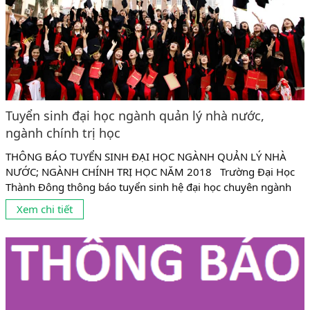
Tuyển sinh đại học ngành quản lý nhà nước,
ngành chính trị học
THÔNG BÁO TUYỂN SINH ĐẠI HỌC NGÀNH QUẢN LÝ NHÀ
NƯỚC; NGÀNH CHÍNH TRỊ HỌC NĂM 2018 Trường Đại Học
Thành Đông thông báo tuyển sinh hệ đại học chuyên ngành
Quản Lý nhà nước và ngành Chính trị học năm học 2017 -
Xem chi tiết
2018, cụ thể như sau : Đối tượng tuyển sinh: Học sinh tốt
nghiệp THPT, BTVH hoặc sinh đã...