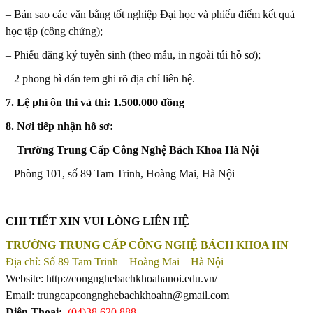
– Bản sao các văn bằng tốt nghiệp Đại học và phiếu điểm kết quả
học tập (công chứng);
– Phiếu đăng ký tuyển sinh (theo mẫu, in ngoài túi hồ sơ);
– 2 phong bì dán tem ghi rõ địa chỉ liên hệ.
7. Lệ phí ôn thi và thi: 1.500.000 đồng
8. Nơi tiếp nhận hồ sơ:
Trường Trung Cấp Công Nghệ Bách Khoa Hà Nội
– Phòng 101, số 89 Tam Trinh, Hoàng Mai, Hà Nội
CHI TIẾT XIN VUI LÒNG LIÊN HỆ
TRƯỜNG TRUNG CẤP CÔNG NGHỆ BÁCH KHOA HN
Địa chỉ: Số 89 Tam Trinh – Hoàng Mai – Hà Nội
Website: http://congnghebachkhoahanoi.edu.vn/
Email: trungcapcongnghebachkhoahn@gmail.com
Điện Thoại:
(04)38.620.888