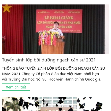
Tuyển sinh lớp bồi dưỡng ngạch cán sự 2021
THÔNG BÁO TUYỂN SINH LỚP BỒI DƯỠNG NGẠCH CÁN SỰ
NĂM 2021 Công ty Cổ phần Giáo dục Việt Nam phối hợp
với Trường Đại học Nội vụ, Học viện Hành chính Quốc gia,
Trường cán bộ quản lý văn hóa thể thao và du lịch tổ chức
Xem chi tiết
chiêu sinh Lớp Bồi dưỡng ngạch cán sự như sau: 1. Đối tượng
học lớp...