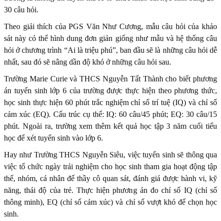
30 câu hỏi.
Theo giải thích của PGS Văn Như Cương, mẫu câu hỏi của khảo
sát này có thể hình dung đơn giản giống như mẫu và hệ thống câu
hỏi ở chương trình “Ai là triệu phú”, ban đầu sẽ là những câu hỏi dễ
nhất, sau đó sẽ nâng dần độ khó ở những câu hỏi sau.
Trường Marie Curie và THCS Nguyễn Tất Thành cho biết phương
án tuyển sinh lớp 6 của trường được thực hiện theo phương thức,
học sinh thực hiện 60 phút trắc nghiệm chỉ số trí tuệ (IQ) và chỉ số
cảm xúc (EQ). Cấu trúc cụ thể: IQ: 60 câu/45 phút; EQ: 30 câu/15
phút. Ngoài ra, trường xem thêm kết quả học tập 3 năm cuối tiểu
học để xét tuyển sinh vào lớp 6.
Hay như Trường THCS Nguyễn Siêu, việc tuyển sinh sẽ thông qua
việc tổ chức ngày trải nghiệm cho học sinh tham gia hoạt động tập
thể, nhóm, cá nhân để thầy cô quan sát, đánh giá được hành vi, kỹ
năng, thái độ của trẻ. Thực hiện phương án đo chỉ số IQ (chỉ số
thông minh), EQ (chỉ số cảm xúc) và chỉ số vượt khó để chọn học
sinh.