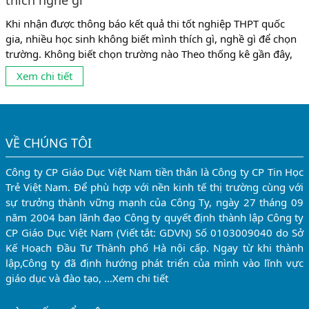
thích nghề gì
Khi nhận được thông báo kết quả thi tốt nghiệp THPT quốc
gia, nhiều học sinh không biết mình thích gì, nghề gì để chọn
trường. Không biết chọn trường nào Theo thống kê gần đây,
có tới 10% số sinh viên không theo được ngành mình đang
Xem chi tiết
học vì chọn nghề chưa phù hợp. Và có lẽ, con số này còn...
VỀ CHÚNG TÔI
Công ty CP Giáo Dục Việt Nam tiền thân là Công ty CP Tin Học
Trẻ Việt Nam. Để phù hợp với nền kinh tế thị trường cùng với
sự trưởng thành vững mạnh của Công Ty, ngày 27 tháng 09
năm 2004 ban lãnh đạo Công ty quyết định thành lập Công ty
CP Giáo Dục Việt Nam (Viết tắt: GDVN) Số 0103009040 do Sở
Kế Hoạch Đầu Tư Thành phố Hà nội cấp. Ngay từ khi thành
lập,Công ty đã định hướng phát triển của mình vào lĩnh vực
giáo dục và đào tạo, …
Xem chi tiết