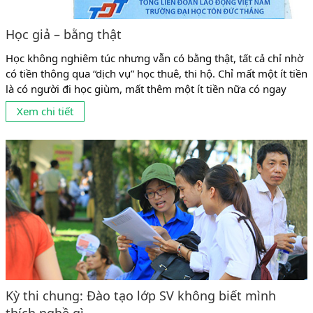
Học giả – bằng thật
Học không nghiêm túc nhưng vẫn có bằng thật, tất cả chỉ nhờ
có tiền thông qua “dịch vụ” học thuê, thi hộ. Chỉ mất một ít tiền
là có người đi học giùm, mất thêm một ít tiền nữa có ngay
người đi thi giùm. Chuyện học thuê, thi hộ (học giả, thi giả) đã
Xem chi tiết
hợp pháp hóa cho những...
Kỳ thi chung: Đào tạo lớp SV không biết mình