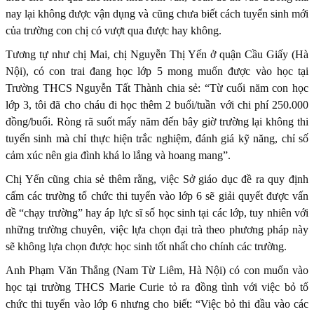
nay lại không được vận dụng và cũng chưa biết cách tuyển sinh mới
của trường con chị có vượt qua được hay không.
Tương tự như chị Mai, chị Nguyễn Thị Yến ở quận Cầu Giấy (Hà
Nội), có con trai đang học lớp 5 mong muốn được vào học tại
Trường THCS Nguyễn Tất Thành chia sẻ: “Từ cuối năm con học
lớp 3, tôi đã cho cháu đi học thêm 2 buổi/tuần với chi phí 250.000
đồng/buổi. Ròng rã suốt mấy năm đến bây giờ trường lại không thi
tuyển sinh mà chỉ thực hiện trắc nghiệm, đánh giá kỹ năng, chỉ số
cảm xúc nên gia đình khá lo lắng và hoang mang”.
Chị Yến cũng chia sẻ thêm rằng, việc Sở giáo dục đề ra quy định
cấm các trường tổ chức thi tuyển vào lớp 6 sẽ giải quyết được vấn
đề “chạy trường” hay áp lực sĩ số học sinh tại các lớp, tuy nhiên với
những trường chuyên, việc lựa chọn đại trà theo phương pháp này
sẽ không lựa chọn được học sinh tốt nhất cho chính các trường.
Anh Phạm Văn Thắng (Nam Từ Liêm, Hà Nội) có con muốn vào
học tại trường THCS Marie Curie tỏ ra đồng tình với việc bỏ tổ
chức thi tuyển vào lớp 6 nhưng cho biết: “Việc bỏ thi đầu vào các