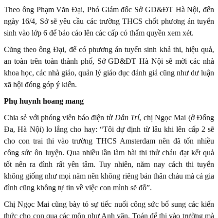
Theo ông Phạm Văn Đại, Phó Giám đốc Sở GD&ĐT Hà Nội, đến
ngày 16/4, Sở sẽ yêu cầu các trường THCS chốt phương án tuyển
sinh vào lớp 6 để báo cáo lên các cấp có thẩm quyền xem xét.
Cũng theo ông Đại, để có phương án tuyển sinh khả thi, hiệu quả,
an toàn trên toàn thành phố, Sở GD&ĐT Hà Nội sẽ mời các nhà
khoa học, các nhà giáo, quản lý giáo dục đánh giá cũng như dư luận
xã hội đóng góp ý kiến.
Phụ huynh hoang mang
Chia sẻ với phóng viên báo điện tử
Dân Trí
, chị Ngọc Mai (ở Đống
Đa, Hà Nội) lo lắng cho hay: “Tôi dự định từ lâu khi lên cấp 2 sẽ
cho con trai thi vào trường THCS Amsterdam nên đã tốn nhiều
công sức ôn luyện. Qua nhiều lần làm bài thi thử cháu đạt kết quả
tốt nên ra đình rất yên tâm. Tuy nhiên, năm nay cách thi tuyển
không giống như mọi năm nên không riêng bản thân cháu mà cả gia
đình cũng không tự tin về việc con mình sẽ đỗ”.
Chị Ngọc Mai cũng bày tỏ sự tiếc nuối công sức bổ sung các kiến
thức cho con qua các môn như Anh văn, Toán để thi vào trường mà