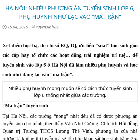
HÀ NỘI: NHIỀU PHƯƠNG ÁN TUYỂN SINH LỚP 6,
PHỤ HUYNH NHƯ LẠC VÀO “MA TRẬN”
15 04, 2015
tuyensinh89
Xét điểm học bạ, đo chỉ số EQ, IQ, ưu tiên “suất” học sinh giỏi
các cấp hay tổ chức các hoạt động trải nghiệm trí tuệ… để
tuyển sinh vào lớp 6 ở Hà Nội đã làm nhiều phụ huynh và học
sinh như đang lạc vào “ma trận”.
Nhiều phụ huynh mong muốn sẽ có cách thức tuyển sinh
lớp 6 thống nhất giữa các trường.
“Ma trận” tuyển sinh
Tại Hà Nội, các trường “nóng” nhất đều đã có được phương án
tuyển sinh cho mình, theo thầy Văn Như Cương, Chủ tịch Hội đồng
Quản trị Trường THCS Lương Thế Vinh, phương án của nhà
trường là không thi tuyển mà sẽ tổ chức khảo sát học sinh bằng 25-