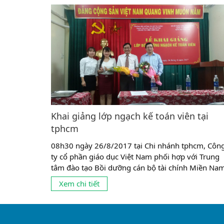
Khai giảng lớp ngạch kế toán viên tại
tphcm
08h30 ngày 26/8/2017 tại Chi nhánh tphcm, Côn
ty cổ phần giáo dục Việt Nam phối hợp với Trung
tâm đào tạo Bồi dưỡng cán bộ tài chính Miền Nam
Trường Bồi dưỡng cán bộ Tài chính tổ chức Lễ Kh
Xem chi tiết
giảng lớp ngạch Kế toán viên tại tphcm cho các cá
bộ, công chức, viên chức đang làm...