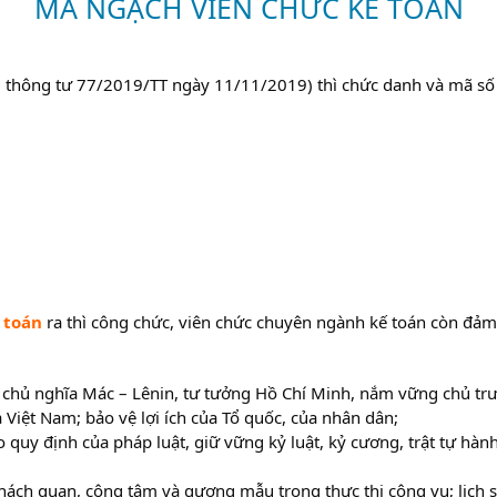
MÃ NGẠCH VIÊN CHỨC KẾ TOÁN
ại thông tư 77/2019/TT ngày 11/11/2019) thì chức danh và mã s
 toán
ra thì công chức, viên chức chuyên ngành kế toán còn đả
ới chủ nghĩa Mác – Lênin, tư tưởng Hồ Chí Minh, nắm vững chủ tr
Việt Nam; bảo vệ lợi ích của Tổ quốc, của nhân dân;
 quy định của pháp luật, giữ vững kỷ luật, kỷ cương, trật tự hà
 khách quan, công tâm và gương mẫu trong thực thi công vụ; lịch 