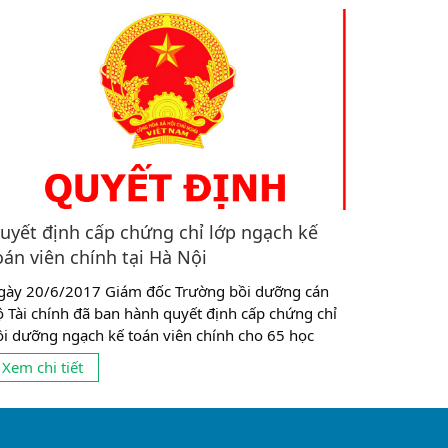
uyết định cấp chứng chỉ lớp ngạch kế
oán viên chính tại Hà Nội
gày 20/6/2017 Giám đốc Trường bồi dưỡng cán
ộ Tài chính đã ban hành quyết định cấp chứng chỉ
ồi dưỡng ngạch kế toán viên chính cho 65 học
ên đã có thành tích tốt trong tham gia học tập và
Xem chi tiết
èn luyện hơn 03 tháng tại Hà Nội Khóa học được tổ
ức Tại Công ty Cổ phần giáo dục...