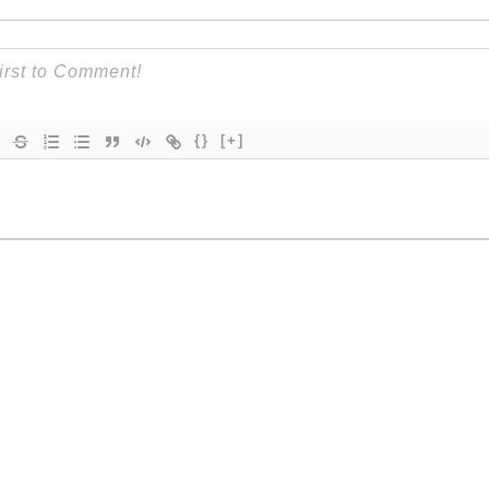
{}
[+]