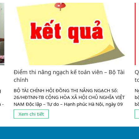
Điểm thi nâng ngạch kế toán viên – Bộ Tài
Q
chính
t
g
BỘ TÀI CHÍNH HỘI ĐỒNG THI NÂNG NGẠCH Số:
N
26/HĐTNN-TB CỘNG HÒA XÃ HỘI CHỦ NGHĨA VIỆT
b
 -
NAM Độc lập – Tự do – Hạnh phúc Hà Nội, ngày 09
b
ai
tháng 12 năm 2016 THÔNG BÁO Điểm thi nâng
vi
Xem chi tiết
n
ngạch kế toán viên năm 2014 Căn cứ Quyết định
r
số 1678/QĐ-BTC ngày 28/7/2016 của Bộ trưởng Bộ
ch
Tài chính về việc thành lập Hội đồng thi nâng
ngạch...