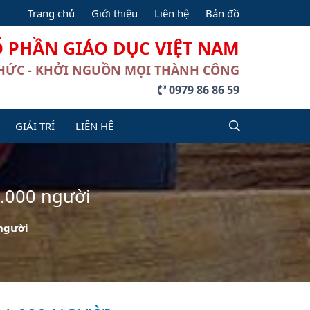
Trang chủ
Giới thiệu
Liên hệ
Bản đồ
Ổ PHẦN GIÁO DỤC VIỆT NAM
THỨC - KHỞI NGUỒN MỌI THÀNH CÔNG
0979 86 86 59
GIẢI TRÍ
LIÊN HỆ
.000 người
người