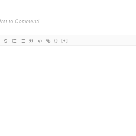
{}
[+]