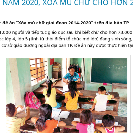
N NĂM 2020, XÓA MÙ CHỮ CHO HƠN 2
đề án “Xóa mù chữ giai đoạn 2014-2020” trên địa bàn TP.
000 người và tiếp tục giáo dục sau khi biết chữ cho hơn 73.000
ọc lớp 4, lớp 5 (tính từ thời điểm tổ chức mở lớp) đang sinh sống
c cơ sở giáo dưỡng ngoài địa bàn TP. Đề án này được thực hiện t