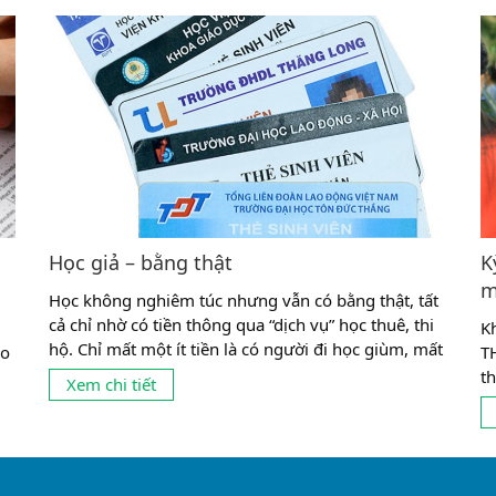
Học giả – bằng thật
K
m
Học không nghiêm túc nhưng vẫn có bằng thật, tất
cả chỉ nhờ có tiền thông qua “dịch vụ” học thuê, thi
K
hộ. Chỉ mất một ít tiền là có người đi học giùm, mất
ão
T
thêm một ít tiền nữa có ngay người đi thi giùm.
g
t
Xem chi tiết
Chuyện học thuê, thi hộ (học giả, thi giả) đã hợp
t
pháp hóa cho những...
ng
s
ch