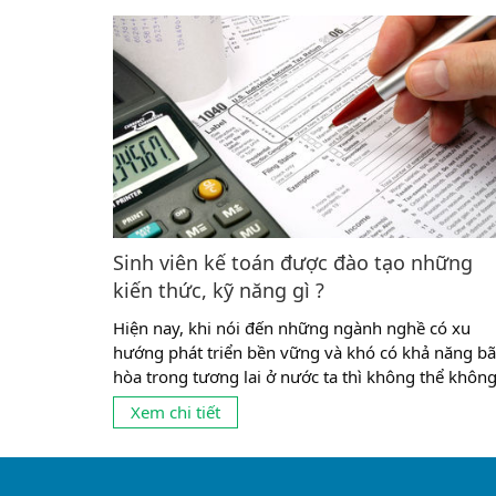
Sinh viên kế toán được đào tạo những
kiến thức, kỹ năng gì ?
Hiện nay, khi nói đến những ngành nghề có xu
hướng phát triển bền vững và khó có khả năng b
hòa trong tương lai ở nước ta thì không thể khôn
nhắc tới ngành kế toán. Đây cũng là ngành có tỉ lệ
Xem chi tiết
sinh viên theo học khá đông ở mọi cấp học từ tru
cấp, cao đẳng đến...