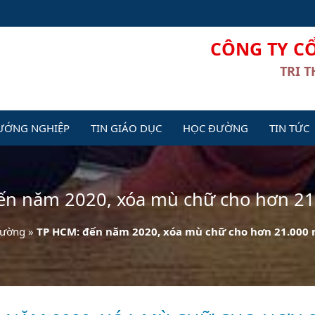
CÔNG TY C
TRI 
ƯỚNG NGHIỆP
TIN GIÁO DỤC
HỌC ĐƯỜNG
TIN TỨC
ến năm 2020, xóa mù chữ cho hơn 21
đường
»
TP HCM: đến năm 2020, xóa mù chữ cho hơn 21.000 