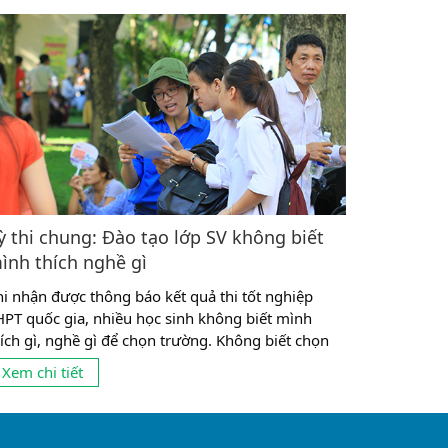
ỳ thi chung: Đào tạo lớp SV không biết
ình thích nghề gì
hi nhận được thông báo kết quả thi tốt nghiệp
HPT quốc gia, nhiều học sinh không biết mình
hích gì, nghề gì để chọn trường. Không biết chọn
rường nào Theo thống kê gần đây, có tới 10% số
Xem chi tiết
inh viên không theo được ngành mình đang học vì
ọn nghề chưa phù hợp. Và có lẽ, con số này còn...