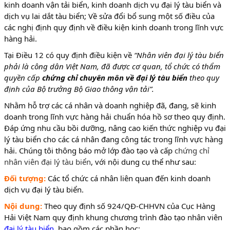
kinh doanh vận tải biển, kinh doanh dịch vụ đại lý tàu biển và
dịch vụ lai dắt tàu biển; Về sửa đổi bổ sung một số điều của
các nghị định quy định về điều kiện kinh doanh trong lĩnh vực
hàng hải.
Tại Điều 12 có quy định điều kiện về
“Nhân viên đại lý tàu biển
phải là công dân Việt Nam, đã được cơ quan, tổ chức có thẩm
quyền cấp
chứng chỉ chuyên môn về đại lý tàu biển
theo quy
định của Bộ trưởng Bộ Giao thông vận tải”.
Nhằm hỗ trợ các cá nhân và doanh nghiệp đã, đang, sẽ kinh
doanh trong lĩnh vực hàng hải chuẩn hóa hồ sơ theo quy định.
Đáp ứng nhu cầu bồi dưỡng, nâng cao kiến thức nghiệp vụ đại
lý tàu biển cho các cá nhân đang công tác trong lĩnh vực hàng
hải. Chúng tôi thông báo mở lớp đào tạo và cấp
chứng chỉ
nhân viên đại lý tàu biển
, với nội dung cụ thể như sau:
Đối tượng:
Các tổ chức cá nhân liên quan đến kinh doanh
dịch vụ đại lý tàu biển.
Nội dung:
Theo quy định số 924/QĐ-CHHVN của Cục Hàng
Hải Việt Nam quy định khung chương trình đào tạo nhân viên
đại lý tàu biển
, bao gồm các phần học: