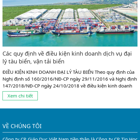
Các quy định về điều kiện kinh doanh dịch vụ đại
lý tàu biển, vận tải biển
ĐIỀU KIỆN KINH DOANH ĐẠI LÝ TÀU BIỂN Theo quy định của
Nghị định số 160/2016/NĐ-CP ngày 29/11/2016 và Nghị định
147/2018/NĐ-CP ngày 24/10/2018 về điều kiện kinh doanh
vận tải biển, kinh doanh dịch vụ đại lý tàu biển và dịch vụ lai
Xem chi tiết
dắt tàu biển; Và sửa đổi bổ sung một số điều của các nghị định
quy định...
VỀ CHÚNG TÔI
Công ty CP Giáo Dục Việt Nam tiền thân là Công ty CP Tin Học