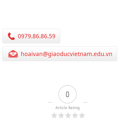
0979.86.86.59
hoaivan@giaoducvietnam.edu.vn
0
Article Rating