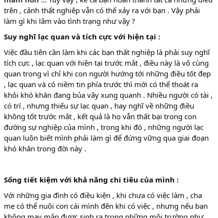
trên , cảnh thất nghiệp vẫn có thể xảy ra với bạn . Vậy phải
làm gì khi lâm vào tình trạng như vậy ?
Suy nghĩ lạc quan và tích cực với hiện tại :
Việc đầu tiên cần làm khi các bạn thất nghiệp là phải suy nghĩ
tích cực , lạc quan với hiện tại trước mắt , điều này là vô cùng
quan trọng vì chỉ khi con người hướng tới những điều tốt đẹp
, lạc quan và có niềm tin phía trước thì mới có thể thoát ra
khỏi khó khăn đang bủa vây xung quanh . Nhiều người có tài ,
có trí , nhưng thiếu sự lạc quan , hay nghĩ về những điều
không tốt trước mắt , kết quả là họ vẫn thất bại trong con
đường sự nghiệp của mình , trong khi đó , những người lạc
quan luôn biết mình phải làm gì để đứng vững qua giai đoạn
khó khăn trong đời này .
Sống tiết kiệm với khả năng chi tiêu của mình :
Với những gia đình có điều kiện , khi chưa có việc làm , cha
mẹ có thể nuôi con cái mình đến khi có việc , nhưng nếu bạn
không may mắn được sinh ra trong những môi trường như