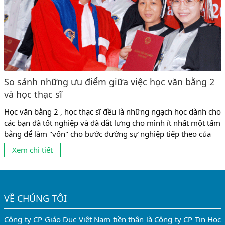
So sánh những ưu điểm giữa việc học văn bằng 2
và học thạc sĩ
Học văn bằng 2 , học thạc sĩ đều là những ngạch học dành cho
các bạn đã tốt nghiệp và đã dắt lưng cho mình ít nhất một tấm
bằng để làm "vốn" cho bước đường sự nghiệp tiếp theo của
mình . 2 ngạch học trên đều có những mặt mạnh và những ưu
Xem chi tiết
điểm riêng biệt ....
VỀ CHÚNG TÔI
Công ty CP Giáo Dục Việt Nam tiền thân là Công ty CP Tin Học