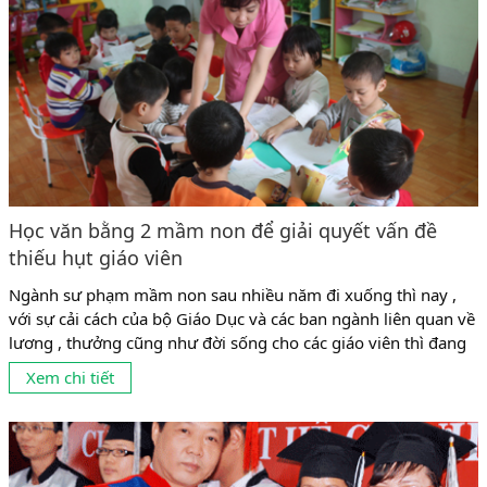
Học văn bằng 2 mầm non để giải quyết vấn đề
thiếu hụt giáo viên
Ngành sư phạm mầm non sau nhiều năm đi xuống thì nay ,
với sự cải cách của bộ Giáo Dục và các ban ngành liên quan về
lương , thưởng cũng như đời sống cho các giáo viên thì đang
có dấu hiệu phát triển mạnh trở lại . Tuy nhiên , tình trạng
Xem chi tiết
cung không đủ cầu ,...