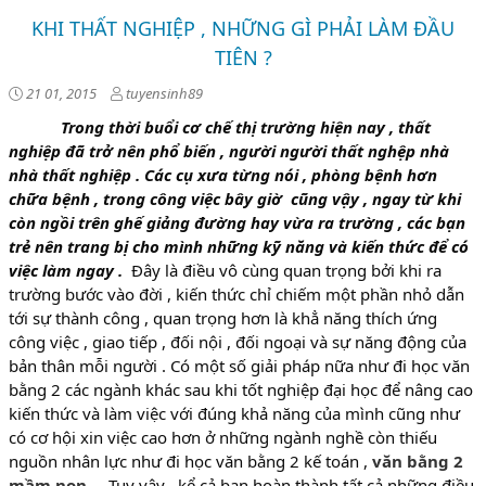
KHI THẤT NGHIỆP , NHỮNG GÌ PHẢI LÀM ĐẦU
TIÊN ?
21 01, 2015
tuyensinh89
Trong thời buổi cơ chế thị trường hiện nay , thất
nghiệp đã trở nên phổ biến , người người thất nghệp nhà
nhà thất nghiệp . Các cụ xưa từng nói , phòng bệnh hơn
chữa bệnh , trong công việc bây giờ cũng vậy , ngay từ khi
còn ngồi trên ghế giảng đường hay vừa ra trường , các bạn
trẻ nên trang bị cho mình những kỹ năng và kiến thức để có
việc làm ngay .
Đây là điều vô cùng quan trọng bởi khi ra
trường bước vào đời , kiến thức chỉ chiếm một phần nhỏ dẫn
tới sự thành công , quan trọng hơn là khẳ năng thích ứng
công việc , giao tiếp , đối nội , đối ngoại và sự năng động của
bản thân mỗi người . Có một số giải pháp nữa như đi học văn
bằng 2 các ngành khác sau khi tốt nghiệp đại học để nâng cao
kiến thức và làm việc với đúng khả năng của mình cũng như
có cơ hội xin việc cao hơn ở những ngành nghề còn thiếu
nguồn nhân lực như đi học văn bằng 2 kế toán ,
văn bằng 2
mầm non
… Tuy vậy , kể cả bạn hoàn thành tất cả những điều