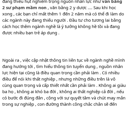
đang thiếu hụt nghiêm trọng nguồn nhân lực như
văn bằng
2 sư phạm mầm non
, văn bằng 2 y dược …. Sau khi học
xong , các bạn chỉ mất thêm 1 đến 2 năm mà có thể đi làm do
các ngành này đang thiếu người . Đầu tư cho tương lai bằng
cách học thêm ngành nghề là ý tưởng không hề tồi và đang
được nhiều bạn trẻ áp dụng .
Ngoài ra , việc cập nhật thông tin liên tục về ngành nghề mình
đang hướng tới , tìm hiểu thông tin tuyển dụng , nguồn nhân
lực hiện tại cũng là điều quan trọng cần phải làm . Có nhiều
điều để nói khi thất nghiệp , nhưng những điều trên là vô
cùng quan trọng và cấp thiết nhất cần phải làm . Không ai giàu
ba họ , không ai khó ba đời , không ai thất nghiệp cả đời , nếu
có bước đi đúng đắn , cộng với sự quyết tâm và chút may mắn
trong sự nghiệp , con đường thành công chắc chắn sẽ đến