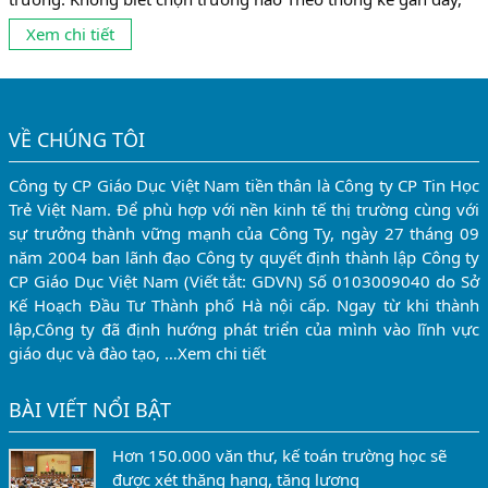
có tới 10% số sinh viên không theo được ngành mình đang
Xem chi tiết
học vì chọn nghề chưa phù hợp. Và có lẽ, con số này còn...
VỀ CHÚNG TÔI
Công ty CP Giáo Dục Việt Nam tiền thân là Công ty CP Tin Học
Trẻ Việt Nam. Để phù hợp với nền kinh tế thị trường cùng với
sự trưởng thành vững mạnh của Công Ty, ngày 27 tháng 09
năm 2004 ban lãnh đạo Công ty quyết định thành lập Công ty
CP Giáo Dục Việt Nam (Viết tắt: GDVN) Số 0103009040 do Sở
Kế Hoạch Đầu Tư Thành phố Hà nội cấp. Ngay từ khi thành
lập,Công ty đã định hướng phát triển của mình vào lĩnh vực
giáo dục và đào tạo, …
Xem chi tiết
BÀI VIẾT NỔI BẬT
Hơn 150.000 văn thư, kế toán trường học sẽ
được xét thăng hạng, tăng lương