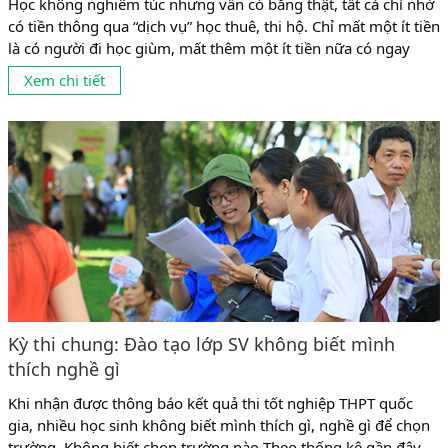
Học không nghiêm túc nhưng vẫn có bằng thật, tất cả chỉ nhờ
có tiền thông qua “dịch vụ” học thuê, thi hộ. Chỉ mất một ít tiền
là có người đi học giùm, mất thêm một ít tiền nữa có ngay
người đi thi giùm. Chuyện học thuê, thi hộ (học giả, thi giả) đã
Xem chi tiết
hợp pháp hóa cho những...
Kỳ thi chung: Đào tạo lớp SV không biết mình
thích nghề gì
Khi nhận được thông báo kết quả thi tốt nghiệp THPT quốc
gia, nhiều học sinh không biết mình thích gì, nghề gì để chọn
trường. Không biết chọn trường nào Theo thống kê gần đây,